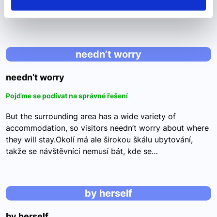
významů v závislosti na kontextu. "Get" v této větě
neznamená doslovně "dostat" nebo "získat",…
needn’t worry
needn’t worry
Pojďme se podívat na správné řešení
But the surrounding area has a wide variety of
accommodation, so visitors needn’t worry about where
they will stay.Okolí má ale širokou škálu ubytování,
takže se návštěvníci nemusí bát, kde se…
by herself
by herself