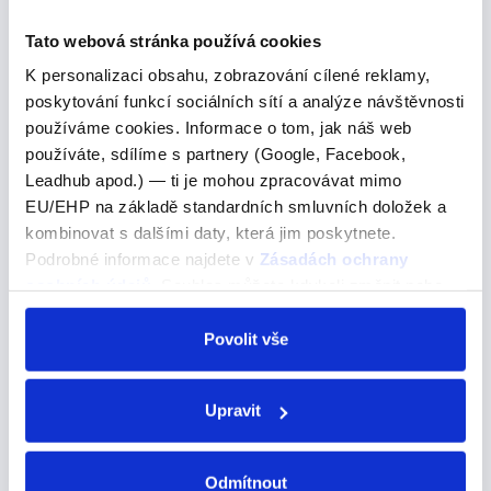
"vivir"
Tato webová stránka používá cookies
K personalizaci obsahu, zobrazování cílené reklamy,
Žít, bydlet -->
poskytování funkcí sociálních sítí a analýze návštěvnosti
VIVIR – žít, bydlet vivo – bydlím vives – bydlíš/žiješ vive
používáme cookies. Informace o tom, jak náš web
– bydlí/žije vivimos – bydlíme vivís - bydlíte viven -
používáte, sdílíme s partnery (Google, Facebook,
bydlí Jestliže sloveso končí na koncovku –IR – vždy
Leadhub apod.) — ti je mohou zpracovávat mimo
respektujeme koncovky,…
EU/EHP na základě standardních smluvních doložek a
kombinovat s dalšími daty, která jim poskytnete.
Podrobné informace najdete v
Zásadách ochrany
osobních údajů
. Souhlas můžete kdykoli změnit nebo
I need to get some medication.
odvolat v nastavení cookies, případně se obrátit na
ÚOOÚ.
Povolit vše
I need to get some medication.
Potřebuju si koupit nějaké léky.
Upravit
I need to get some medication Sloveso "get" je v
angličtině velmi flexibilní a může mít mnoho různých
Odmítnout