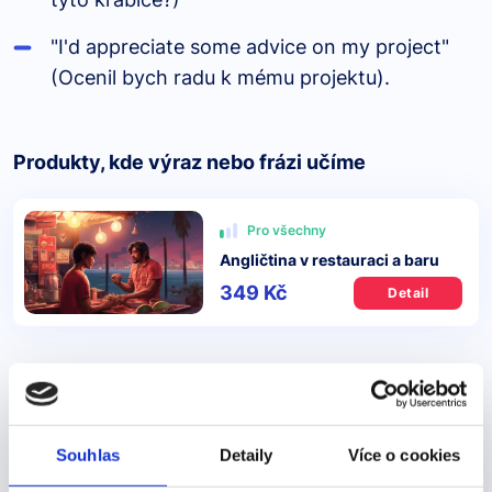
"I'd appreciate some advice on my project"
(Ocenil bych radu k mému projektu).
Produkty, kde výraz nebo frázi učíme
Pro všechny
Angličtina v restauraci a baru
349 Kč
Detail
Další výrazy nebo fráze v této kategorii našeho
slovníku
Souhlas
Detaily
Více o cookies
"vivir"