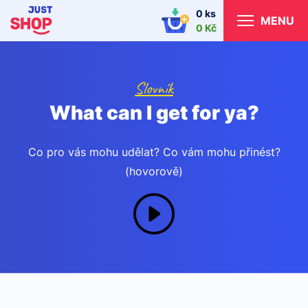
0 ks
MENU
0 Kč
Slovník
What can I get for ya?
Co pro vás mohu udělat? Co vám mohu přinést?
(hovorově)