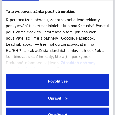
Tato webová stránka používá cookies
"preokuparse"
K personalizaci obsahu, zobrazování cílené reklamy,
poskytování funkcí sociálních sítí a analýze návštěvnosti
"preokuparse"
používáme cookies. Informace o tom, jak náš web
používáte, sdílíme s partnery (Google, Facebook,
Dělat si starosti, strachovat se -->
Leadhub apod.) — ti je mohou zpracovávat mimo
PREOCUPARSE – dělat si starosti (pravidelné sloveso)
EU/EHP na základě standardních smluvních doložek a
me preocupo – dělám si starosti te preocupas – děláš si
kombinovat s dalšími daty, která jim poskytnete.
starosti se preocupa – dělá si starosti nos
Podrobné informace najdete v
Zásadách ochrany
preocupamos – děláme si starosti os…
osobních údajů
. Souhlas můžete kdykoli změnit nebo
odvolat v nastavení cookies, případně se obrátit na
ÚOOÚ.
Povolit vše
Neformální anglické zkratky
Upravit
Neformální anglické zkratky
Pokud se často bavíte s anglicky mluvícími lidmi na internetu,
Odmítnout