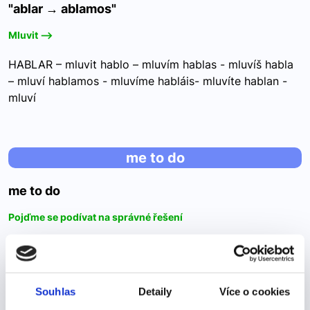
"ablar → ablamos"
Mluvit -->
HABLAR – mluvit hablo – mluvím hablas - mluvíš habla
– mluví hablamos - mluvíme habláis- mluvíte hablan -
mluví
me to do
me to do
Pojďme se podívat na správné řešení
Saying the name of the village is sometimes the only
thing my fans want me to do when we meet,’ says
TaronVyslovení jména vesnice je někdy jediná věc,
Souhlas
Detaily
Více o cookies
kterou moji fanoušci chtějí, abych udělal, když…