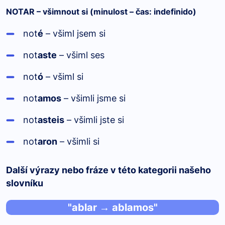
NOTAR – všimnout si (minulost – čas: indefinido)
not
é
– všiml jsem si
not
aste
– všiml ses
not
ó
– všiml si
not
amos
– všimli jsme si
not
asteis
– všimli jste si
not
aron
– všimli si
Další výrazy nebo fráze v této kategorii našeho
slovníku
"ablar → ablamos"