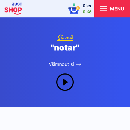
0 ks
MENU
0 Kč
Slovník
"notar"
Všimnout si -->