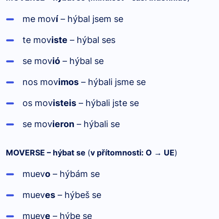
me mov
í
– hýbal jsem se
te mov
iste
– hýbal ses
se mov
ió
– hýbal se
nos mov
imos
– hýbali jsme se
os mov
isteis
– hýbali jste se
se mov
ieron
– hýbali se
MOVERSE – hýbat se
(
v přítomnosti: O → UE
)
muev
o
– hýbám se
muev
es
– hýbeš se
muev
e
– hýbe se