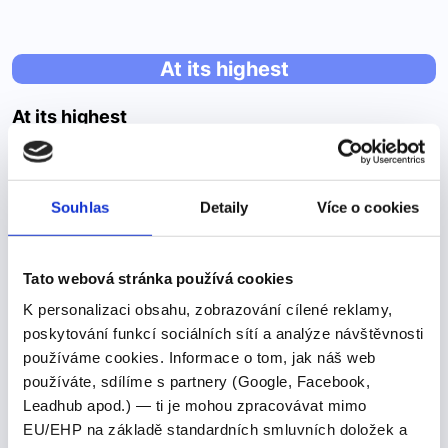
At its highest
At its highest
Pojďme se podívat na správné řešení
At its highest point, the island is only 1.2 metres high,
Souhlas
Detaily
Více o cookies
and as sea waters rise due to climate change, more
than 35,000 m2 of Tangier disappear each year.Ve
svém nejvyšším bodě je ostrov vysoký…
Tato webová stránka používá cookies
K personalizaci obsahu, zobrazování cílené reklamy,
poskytování funkcí sociálních sítí a analýze návštěvnosti
Ladies and gentlemen, we will begin
používáme cookies. Informace o tom, jak náš web
používáte, sdílíme s partnery (Google, Facebook,
pre-boarding shortly for flight 837 to
Leadhub apod.) — ti je mohou zpracovávat mimo
Tokyo. Please have your passports
EU/EHP na základě standardních smluvních doložek a
and boarding passes ready for