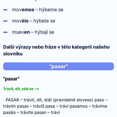
mov
emos
– hýbeme se
mov
éis
– hýbete se
muev
en
– hýbají se
Další výrazy nebo fráze v této kategorii našeho
slovníku
"pasar"
"pasar"
Trávit, dít, stát se -->
PASAR – trávit, dít, stát (pravidelné sloveso) paso –
trávím pasas – trávíš pasa – tráví pasamos – trávíme
pasáis – trávíte pasan – tráví