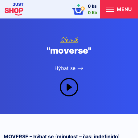
0 ks
MENU
0 Kč
Slovník
"moverse"
Hýbat se -->
MOVERSE – hýbat se
(
minulost – čas: indefinido
)