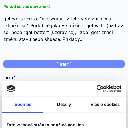
Pokud se váš stav zhorší
get worse Fráze "get worse" v této větě znamená
"zhoršit se". Podobně jako ve frázích "get well" (uzdrav
se) nebo "get better" (uzdrav se), i zde "get" značí
změnu stavu nebo situace. Příklady…
"ver"
"ver"
Vidět, sledovat -->
VER – vidět (pravidelné sloveso) veo – vidím ves –
Souhlas
Detaily
Více o cookies
vidíš ve – vidí vemos – vidíme véis – vidíte ven – vidí
Tato webová stránka používá cookies