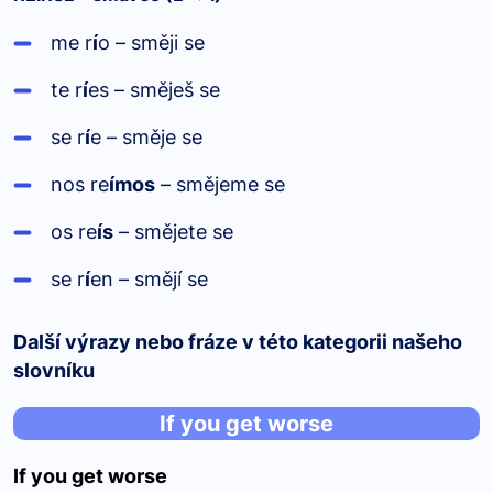
me r
í
o – směji se
te r
í
es – směješ se
se r
í
e – směje se
nos re
ímos
– smějeme se
os re
ís
– smějete se
se r
í
en – smějí se
Další výrazy nebo fráze v této kategorii našeho
slovníku
If you get worse
If you get worse