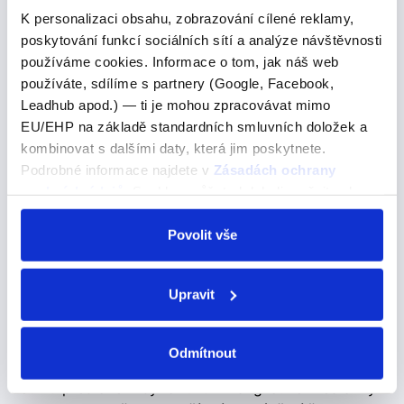
they are asked
K personalizaci obsahu, zobrazování cílené reklamy,
poskytování funkcí sociálních sítí a analýze návštěvnosti
they are asked
používáme cookies. Informace o tom, jak náš web
používáte, sdílíme s partnery (Google, Facebook,
Pojďme se podívat na správné řešení
Leadhub apod.) — ti je mohou zpracovávat mimo
EU/EHP na základě standardních smluvních doložek a
If visitors bring their own alcohol, they are asked not to
kombinovat s dalšími daty, která jim poskytnete.
drink it in public.Pokud si návštěvníci přinesou vlastní
Podrobné informace najdete v
Zásadách ochrany
alkohol, jsou požádání, aby ho nepili na veřejnosti. A)
osobních údajů
. Souhlas můžete kdykoli změnit nebo
will B) are C) were…
odvolat v nastavení cookies, případně se obrátit na
ÚOOÚ.
Povolit vše
there by 7:30
Upravit
there by 7:30
tam do 7:30
Odmítnout
Použití předložek "by" a "until" v angličtině Předložky