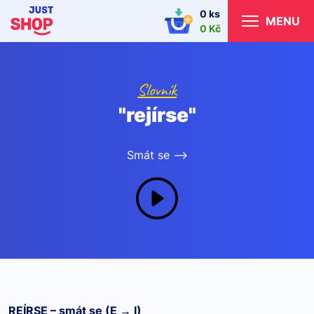
0 ks
MENU
0 Kč
Slovník
"rejírse"
Smát se -->
REÍRSE – smát se (E → I)