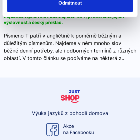
Odmítnout
V tomto článku se podíváme na některá z nejzajímavějších a
nejužitečnějších slov začínajících na T, probereme jejich
výslovnost a český překlad.
Písmeno T patří v angličtině k poměrně běžným a
důležitým písmenům. Najdeme v něm mnoho slov
běžné denní potřeby, ale i odborných termínů z různých
oblastí. V tomto článku se podíváme na některá z…
Výuka jazyků z pohodlí domova
Akce
na Facebooku