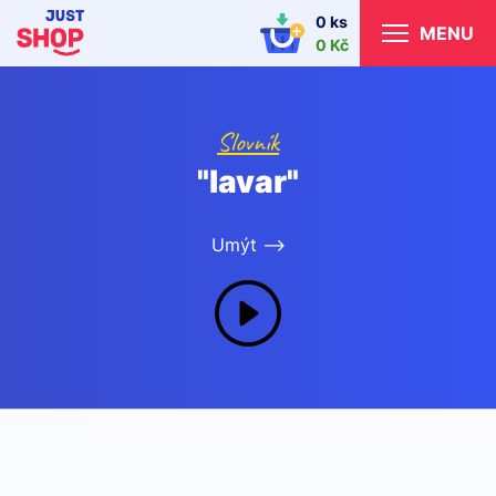
0 ks
MENU
0 Kč
Slovník
"lavar"
Umýt -->