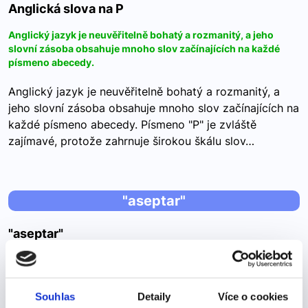
Anglická slova na P
Anglický jazyk je neuvěřitelně bohatý a rozmanitý, a jeho
slovní zásoba obsahuje mnoho slov začínajících na každé
písmeno abecedy.
Anglický jazyk je neuvěřitelně bohatý a rozmanitý, a
jeho slovní zásoba obsahuje mnoho slov začínajících na
každé písmeno abecedy. Písmeno "P" je zvláště
zajímavé, protože zahrnuje širokou škálu slov…
"aseptar"
"aseptar"
Přijmout, akceptovat -->
ACEPTAR – přijmout, akceptovat (pravidelné sloveso)
Souhlas
Detaily
Více o cookies
acepto – přijímám aceptas – přijímáš acepta – přijímá