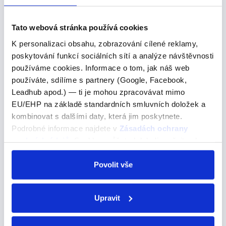
aceptamos – přijímáme aceptáis – přijímáte aceptan –
přijímají
Tato webová stránka používá cookies
K personalizaci obsahu, zobrazování cílené reklamy,
poskytování funkcí sociálních sítí a analýze návštěvnosti
"kostar"
používáme cookies. Informace o tom, jak náš web
používáte, sdílíme s partnery (Google, Facebook,
"kostar"
Leadhub apod.) — ti je mohou zpracovávat mimo
EU/EHP na základě standardních smluvních doložek a
Stát (cena) -->
kombinovat s dalšími daty, která jim poskytnete.
Podrobné informace najdete v
Zásadách ochrany
COSTAR – stát Používáme hlavně ve třetích osobách: la
osobních údajů
. Souhlas můžete kdykoli změnit nebo
camisa cuesta – to tričko stojí las camisas cuestan – ty
odvolat v nastavení cookies, případně se obrátit na
trička stojí
ÚOOÚ.
Povolit vše
Anglická slova na T
Upravit
Anglická slova na T