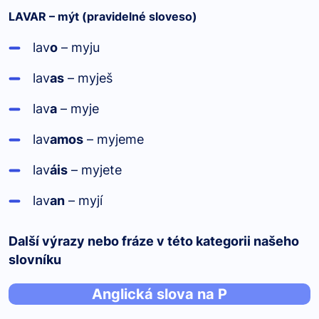
LAVAR – mýt (pravidelné sloveso)
lav
o
– myju
lav
as
– myješ
lav
a
– myje
lav
amos
– myjeme
lav
áis
– myjete
lav
an
– myjí
Další výrazy nebo fráze v této kategorii našeho
slovníku
Anglická slova na P