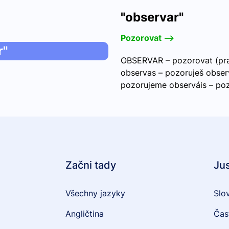
"observar"
Pozorovat -->
r"
OBSERVAR – pozorovat (prav
observas – pozoruješ obser
pozorujeme observáis – poz
Začni tady
Ju
Všechny jazyky
Slo
Angličtina
Čas