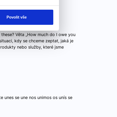
e you for these?
Povolit vše
 these? Věta „How much do I owe you
 situaci, kdy se chceme zeptat, jaká je
rodukty nebo služby, které jsme
te unes se une nos unimos os unís se