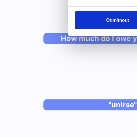
Odmítnout
How much do I owe y
"unirse"