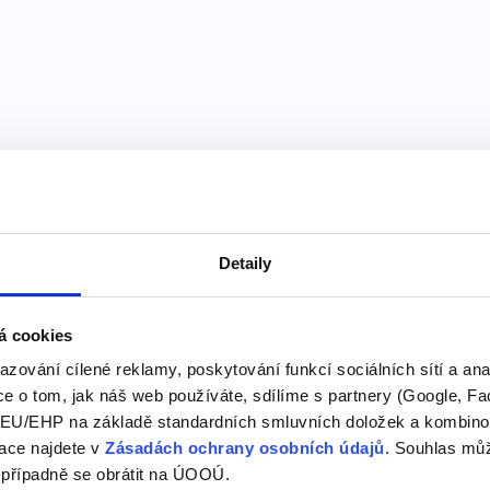
této kategorii našeho slovníku
Anglická slova na
Detaily
V tomto článku se podíváme
začínajících na V, prozkoum
á cookies
a na V
Písmeno L patří mezi běžné
azování cílené reklamy, poskytování funkcí sociálních sítí a an
se v mnoha slovech, ať už 
e o tom, jak náš web používáte, sdílíme s partnery (Google, Fa
tomto článku se podíváme n
U/EHP na základě standardních smluvních doložek a kombinovat
začínajících na V,…
ace najdete v
Zásadách ochrany osobních údajů
. Souhlas můž
 případně se obrátit na ÚOOÚ.