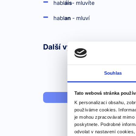
habl
áis
- mluvíte
habl
an
- mluví
Další výrazy nebo fráze v 
Souhlas
Tato webová stránka použív
Anglická slov
K personalizaci obsahu, zobr
používáme cookies. Informac
je mohou zpracovávat mimo E
poskytnete. Podrobné inform
odvolat v nastavení cookies,