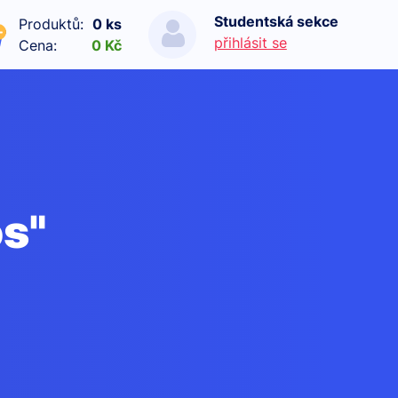
Studentská sekce
Produktů:
0 ks
přihlásit se
Cena:
0 Kč
s"