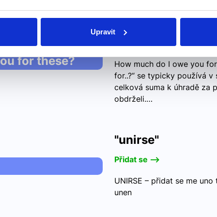
How much do I ow
Upravit
Kolik vám za ně dlužím?
ou for these?
How much do I owe you for
for..?“ se typicky používá v
celková suma k úhradě za p
obdrželi.…
"unirse"
Přidat se -->
UNIRSE – přidat se me uno 
unen