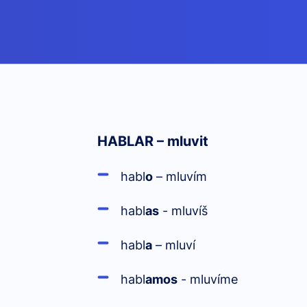
HABL
AR
– mluvit
habl
o
– mluvím
habl
as
- mluvíš
habl
a
– mluví
habl
amos
- mluvíme