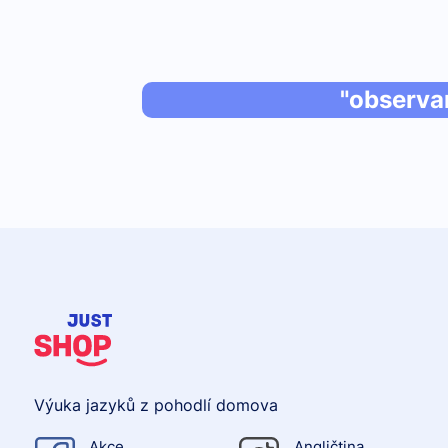
"observa
Výuka jazyků z pohodlí domova
Akce
Angličtina