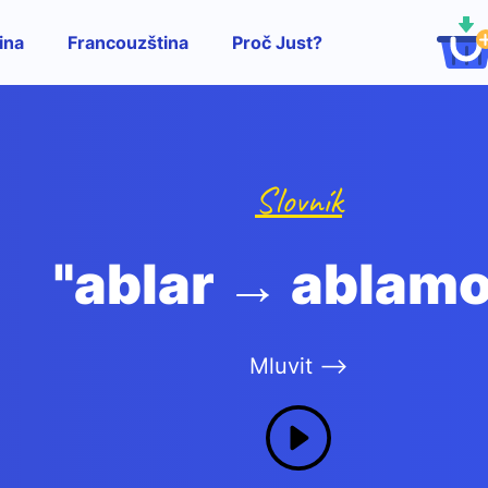
ina
Francouzština
Proč Just?
Slovník
"ablar → ablamo
Mluvit -->