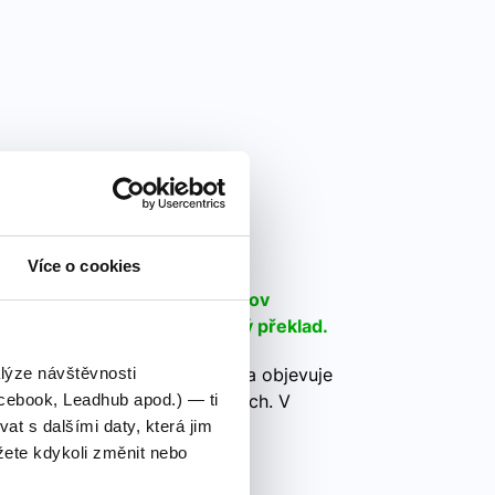
 V
Více o cookies
 na různé typy anglických slov
áme jejich výslovnost i český překlad.
 písmena v anglické abecedě a objevuje
alýze návštěvnosti
běžných, tak i méně používaných. V
cebook, Leadhub apod.) — ti
a různé typy anglických slov
 s dalšími daty, která jim
ete kdykoli změnit nebo