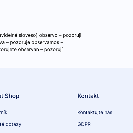
idelné sloveso) observo – pozoruji
va – pozoruje observamos –
orujete observan – pozorují
st Shop
Kontakt
vník
Kontaktujte nás
té dotazy
GDPR