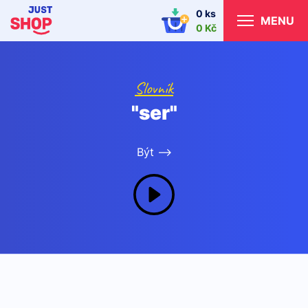
0 ks
MENU
0 Kč
Slovník
"ser"
Být -->