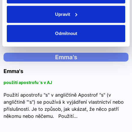
Kidding Slovo "kidding" v angličtině znamená dělat si
Upravit
srandu nebo něco nebrat vážně. Když si s někým
bavíte, můžete použít "kidding" pro ujištění, že váš
komentář nebyl myšlen vážně. Například, "I'm…
Odmítnout
Emma's
Emma's
použití apostrofu 's v AJ
Použití apostrofu "s" v angličtině Apostrof "s" (v
angličtině "'s") se používá k vyjádření vlastnictví nebo
příslušnosti. Je to způsob, jak ukázat, že něco patří
někomu nebo něčemu. Použití…