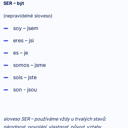
SER
– být
(nepravidelné sloveso)
soy – jsem
eres – jsi
es – je
somos – jsme
sois – jste
son - jsou
sloveso SER – používáme vždy u trvalých stavů:
národnost, povolání, vlastnost, původ, vztahy