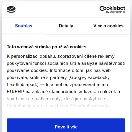
According to
Souhlas
Detaily
Více o cookies
According to
Pojďme se podívat na správné řešení
Tato webová stránka používá cookies
K personalizaci obsahu, zobrazování cílené reklamy,
According to many experts, the special way of
poskytování funkcí sociálních sítí a analýze návštěvnosti
speaking on the island is disappearing.Podle mnoha
používáme cookies. Informace o tom, jak náš web
odborníků se zvláštní způsob mluvy na ostrově vytrácí.
používáte, sdílíme s partnery (Google, Facebook,
63 A) for B) to C) — Tady moc věcí…
Leadhub apod.) — ti je mohou zpracovávat mimo
EU/EHP na základě standardních smluvních doložek a
kombinovat s dalšími daty, která jim poskytnete.
you weren't kidding
Podrobné informace najdete v
Zásadách ochrany
osobních údajů
. Souhlas můžete kdykoli změnit nebo
you weren't kidding
odvolat v nastavení cookies, případně se obrátit na
ÚOOÚ.
Povolit vše
nedělal sis srandu