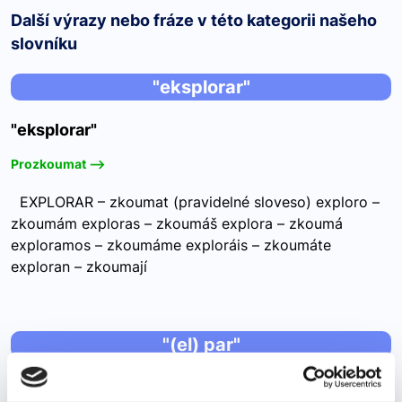
Další výrazy nebo fráze v této kategorii našeho
slovníku
"eksplorar"
"eksplorar"
Prozkoumat -->
EXPLORAR – zkoumat (pravidelné sloveso) exploro –
zkoumám exploras – zkoumáš explora – zkoumá
exploramos – zkoumáme exploráis – zkoumáte
exploran – zkoumají
"(el) par"
"(el) par"