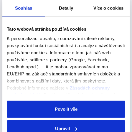
Pár -->
Souhlas
Detaily
Více o cookies
Nikdy nepoužíváme ve vztahu s mezilidskými vztahy.
Když někdo tvoří milostný pár, jsou to (la) pareja.
Tato webová stránka používá cookies
K personalizaci obsahu, zobrazování cílené reklamy,
poskytování funkcí sociálních sítí a analýze návštěvnosti
Neformální anglické zkratky
používáme cookies. Informace o tom, jak náš web
používáte, sdílíme s partnery (Google, Facebook,
Neformální anglické zkratky
Leadhub apod.) — ti je mohou zpracovávat mimo
EU/EHP na základě standardních smluvních doložek a
Pokud se často bavíte s anglicky mluvícími lidmi na internetu,
kombinovat s dalšími daty, která jim poskytnete.
jistě jste si všimli, že používají různé zkratky, které vám
Podrobné informace najdete v
Zásadách ochrany
nemusí být na první pohled jasné. Co znamená ASAP, FYI
nebo LOL? A proč je vůbec používají?
osobních údajů
. Souhlas můžete kdykoli změnit nebo
odvolat v nastavení cookies, případně se obrátit na
Pokud se často bavíte s anglicky mluvícími lidmi na
ÚOOÚ.
Povolit vše
internetu, jistě jste si všimli, že používají různé zkratky,
které vám nemusí být na první pohled jasné. Co
znamená ASAP, FYI nebo LOL? A proč je…
Upravit