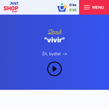
0 ks
MENU
0 Kč
Slovník
"vivir"
Žít, bydlet -->