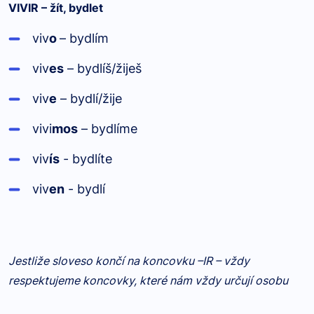
VIV
IR
– žít, bydlet
viv
o
– bydlím
viv
es
– bydlíš/žiješ
viv
e
– bydlí/žije
viv
i
mos
– bydlíme
viv
ís
- bydlíte
viv
en
- bydlí
Jestliže sloveso končí na koncovku –IR – vždy
respektujeme koncovky, které nám vždy určují osobu