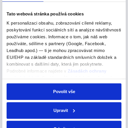
Its population
Tato webová stránka používá cookies
Its population
K personalizaci obsahu, zobrazování cílené reklamy,
Pojďme se podívat na správné řešení
poskytování funkcí sociálních sítí a analýze návštěvnosti
používáme cookies. Informace o tom, jak náš web
Its population is around 20,000.Žije zde přibližně 20
používáte, sdílíme s partnery (Google, Facebook,
000 obyvatel.A) His B) Its C) Their Zájmena už se nám
Leadhub apod.) — ti je mohou zpracovávat mimo
taky opakovali, že? His je pro životné. His car - jeho
EU/EHP na základě standardních smluvních doložek a
auto, his parents - jeho rodiče…
kombinovat s dalšími daty, která jim poskytnete.
Podrobné informace najdete v
Zásadách ochrany
osobních údajů
. Souhlas můžete kdykoli změnit nebo
pizzly without travelling
odvolat v nastavení cookies, případně se obrátit na
ÚOOÚ.
Povolit vše
pizzly without travelling
Pojďme se podívat na správné řešení
Upravit
There is actually a chance to see a pizzly without