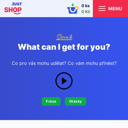
0 ks
MENU
0 Kč
Slovník
What can I get for you?
Co pro vás mohu udělat? Co vám mohu přinést?
Fráze
Otázky