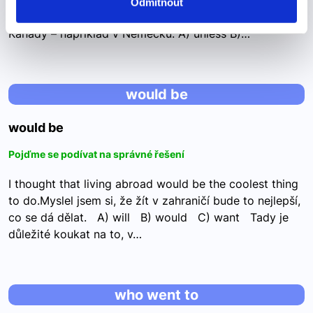
travelling to Canada – in Germany, for example.Ve
Odmítnout
skutečnosti existuje šance vidět pizzu bez cesty do
Kanady – například v Německu. A) unless B)…
would be
would be
Pojďme se podívat na správné řešení
I thought that living abroad would be the coolest thing
to do.Myslel jsem si, že žít v zahraničí bude to nejlepší,
co se dá dělat. A) will B) would C) want Tady je
důležité koukat na to, v…
who went to