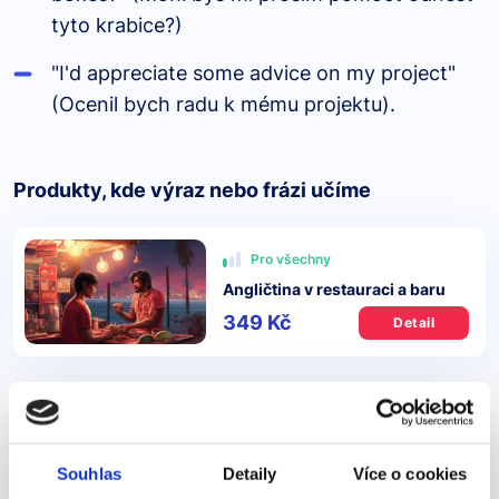
tyto krabice?)
"I'd appreciate some advice on my project"
(Ocenil bych radu k mému projektu).
Produkty, kde výraz nebo frázi učíme
Pro všechny
Angličtina v restauraci a baru
349 Kč
Detail
Další výrazy nebo fráze v této kategorii našeho
slovníku
Souhlas
Detaily
Více o cookies