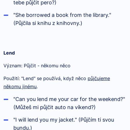
tebe půjčit pero?)
"She borrowed a book from the library."
(Půjčila si knihu z knihovny.)
Lend
Význam: Půjčit - někomu něco
Použití: "Lend" se používá, když něco
půjčujeme
někomu jinému
.
"Can you lend me your car for the weekend?"
(Můžeš mi půjčit auto na víkend?)
"I will lend you my jacket." (Půjčím ti svou
bundu.)