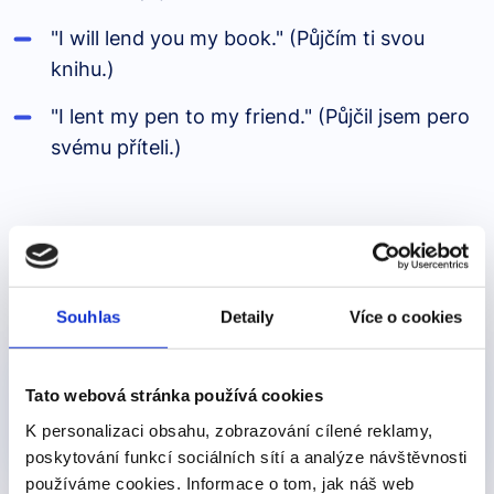
"I will lend you my book." (Půjčím ti svou
knihu.)
"I lent my pen to my friend." (Půjčil jsem pero
svému příteli.)
Produkty, kde výraz nebo frázi učíme
Souhlas
Detaily
Více o cookies
Pro začátečníky
Nejoblíběnější
Tato webová stránka používá cookies
Online kurz - Angličtina od nuly
K personalizaci obsahu, zobrazování cílené reklamy,
450 Kč
Detail
poskytování funkcí sociálních sítí a analýze návštěvnosti
používáme cookies. Informace o tom, jak náš web