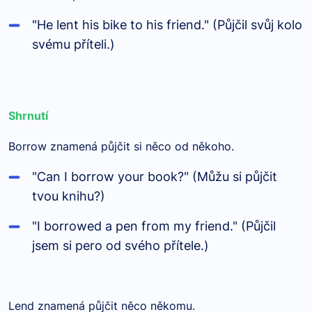
"He lent his bike to his friend." (Půjčil svůj kolo
svému příteli.)
Shrnutí
Borrow znamená půjčit si něco od někoho.
"Can I borrow your book?" (Můžu si půjčit
tvou knihu?)
"I borrowed a pen from my friend." (Půjčil
jsem si pero od svého přítele.)
Lend znamená půjčit něco někomu.