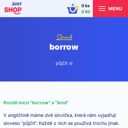
0 ks
MENU
0 Kč
Slovník
borrow
půjčit si
Rozdíl mezi "borrow" a “lend"
V angličtině máme dvě slovíčka, která nám vyjadřují
sloveso “půjčit”. Každé z nich se používá trochu jinak.