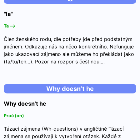
"la"
Ta -->
Člen ženského rodu, dle potřeby jde před podstatným
jménem. Odkazuje nás na něco konkrétního. Nefunguje
jako ukazovací zájmeno ale můžeme ho překládat jako
(ta/tu/ten…). Pozor na rozpor s češtinou:…
Why doesn’t he
Why doesn’t he
Proč (on)
Tázací zájmena (Wh-questions) v angličtině Tázací
zájmena se používají k vytvoření otázek. Každé z