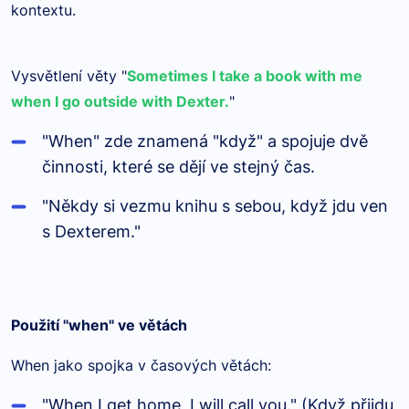
kontextu.
Vysvětlení věty "
Sometimes I take a book with me
when I go outside with Dexter.
"
"When" zde znamená "když" a spojuje dvě
činnosti, které se dějí ve stejný čas.
"Někdy si vezmu knihu s sebou, když jdu ven
s Dexterem."
Použití "when" ve větách
When jako spojka v časových větách:
"When I get home, I will call you." (Když přijdu