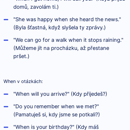
domů, zavolám ti.)
"She was happy when she heard the news."
(Byla šťastná, když slyšela ty zprávy.)
"We can go for a walk when it stops raining."
(Můžeme jít na procházku, až přestane
pršet.)
When v otázkách:
"When will you arrive?" (Kdy přijedeš?)
"Do you remember when we met?"
(Pamatuješ si, kdy jsme se potkali?)
"When is your birthday?" (Kdy máš