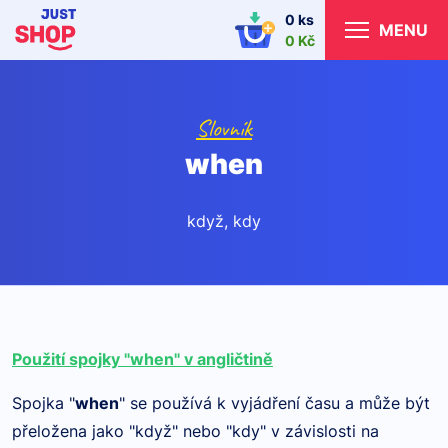
0 ks
MENU
0 Kč
Slovník
when
když, kdy
Použití spojky "when" v angličtině
Spojka "
when
" se používá k vyjádření času a může být
přeložena jako "když" nebo "kdy" v závislosti na