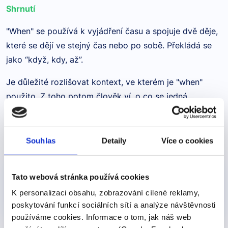
Shrnutí
"When" se používá k vyjádření času a spojuje dvě děje,
které se dějí ve stejný čas nebo po sobě. Překládá se
jako “když, kdy, až”.
Je důležité rozlišovat kontext, ve kterém je "when"
použito. Z toho potom člověk ví, o co se jedná.
Souhlas
Detaily
Více o cookies
Produkty, kde výraz nebo frázi učíme
Pro začátečníky
Nejoblíběnější
Tato webová stránka používá cookies
Online kurz - Angličtina od nuly
K personalizaci obsahu, zobrazování cílené reklamy,
450 Kč
Detail
poskytování funkcí sociálních sítí a analýze návštěvnosti
používáme cookies. Informace o tom, jak náš web