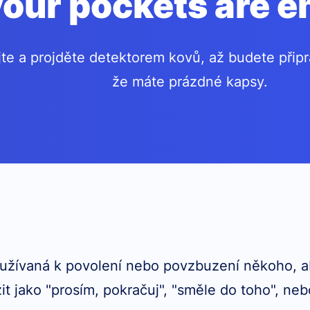
your pockets are e
te a projděte detektorem kovů, až budete připra
že máte prázdné kapsy.
oužívaná k povolení nebo povzbuzení někoho, a
žit jako
"prosím, pokračuj", "směle do toho", neb