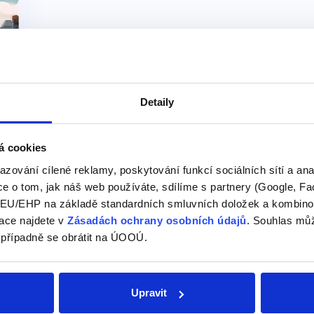
Detaily
á cookies
azování cílené reklamy, poskytování funkcí sociálních sítí a an
e o tom, jak náš web používáte, sdílíme s partnery (Google, Fa
U/EHP na základě standardních smluvních doložek a kombinovat
ace najdete v
Zásadách ochrany osobních údajů
. Souhlas můž
 případně se obrátit na ÚOOÚ.
této kategorii našeho slovníku
Upravit