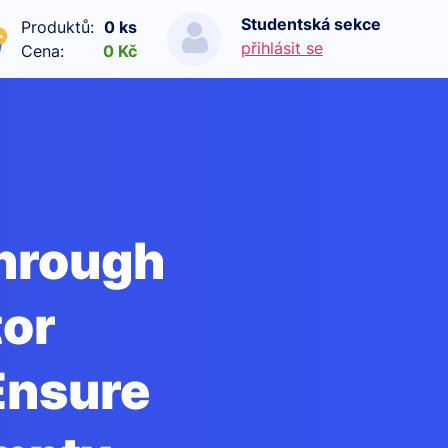
Studentská sekce
Produktů:
0 ks
přihlásit se
Cena:
0 Kč
through
tor
Ensure