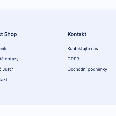
st Shop
Kontakt
vník
Kontaktujte nás
té dotazy
GDPR
č Just?
Obchodní podmínky
takt