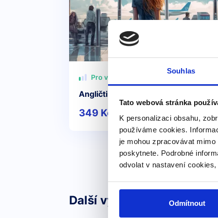
Souhlas
Pro všechny
Angličtina na letišti a v letadle
Tato webová stránka použív
349 Kč
Detail
K personalizaci obsahu, zobr
používáme cookies. Informac
je mohou zpracovávat mimo E
poskytnete. Podrobné inform
odvolat v nastavení cookies,
Další výrazy nebo fráze v 
Odmítnout