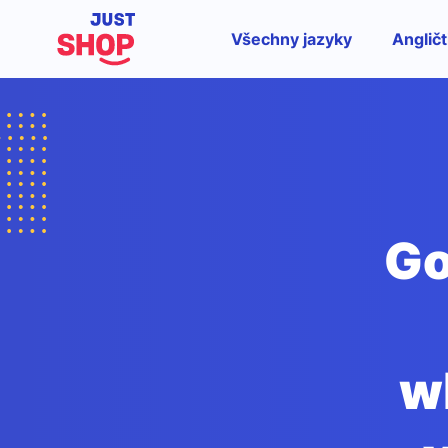
Všechny jazyky
Angličt
Go
w