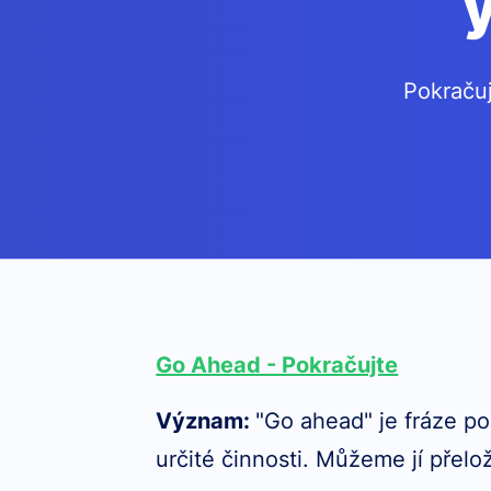
Pokračuj
Go Ahead - Pokračujte
Význam
:
"Go ahead" je fráze p
určité činnosti. Můžeme jí přelo