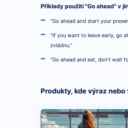
Příklady použití "Go ahead" v ji
"Go ahead and start your presen
"If you want to leave early, go a
zvládnu."
"Go ahead and eat, don't wait for
Produkty, kde výraz nebo 