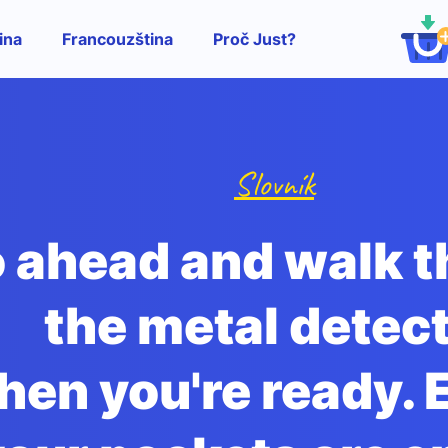
ina
Francouzština
Proč Just?
Slovník
 ahead and walk 
the metal detec
hen you're ready. 