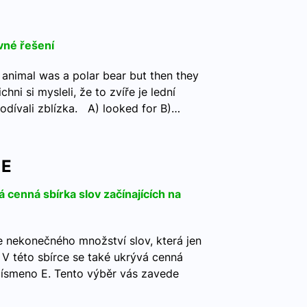
vné řešení
animal was a polar bear but then they
chni si mysleli, že to zvíře je lední
odívali zblízka. A) looked for B)…
 E
á cenná sbírka slov začínajících na
e nekonečného množství slov, která jen
. V této sbírce se také ukrývá cenná
 písmeno E. Tento výběr vás zavede