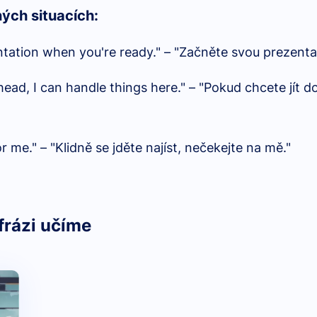
ných situacích:
tation when you're ready." – "Začněte svou prezentac
head, I can handle things here." – "Pokud chcete jít do
 me." – "Klidně se jděte najíst, nečekejte na mě."
frázi učíme