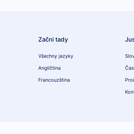
Začni tady
Ju
Všechny jazyky
Slo
Angličtina
Čas
Francouzština
Pro
Kon