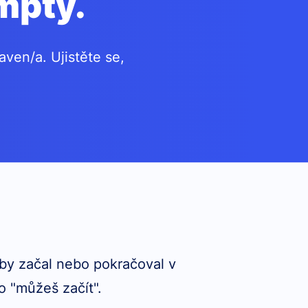
mpty.
ven/a. Ujistěte se,
by začal nebo pokračoval v
o "můžeš začít"
.