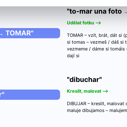
"to-mar una foto
Udělat fotku -->
 → TOMAR"
TOMAR – vzít, brát, dát si 
si tomas – vezmeš / dáš si
vezmeme / dáme si tomáis –
dají si
"dibuchar"
Kreslit, malovat -->
r"
DIBUJAR – kreslit, malovat d
maluje dibujamos – malujeme