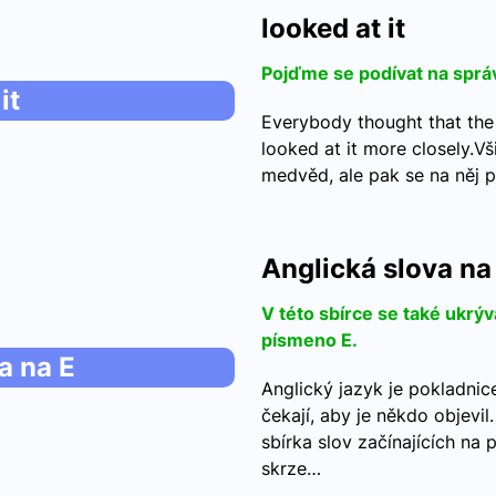
looked at it
Pojďme se podívat na sprá
it
Everybody thought that the 
looked at it more closely.Vši
medvěd, ale pak se na něj p
Anglická slova na
V této sbírce se také ukrýv
písmeno E.
a na E
Anglický jazyk je pokladnic
čekají, aby je někdo objevil
sbírka slov začínajících na
skrze…