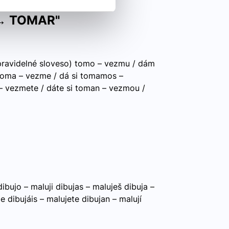
 → TOMAR"
(pravidelné sloveso) tomo – vezmu / dám
 toma – vezme / dá si tomamos –
 vezmete / dáte si toman – vezmou /
ibujo – maluji dibujas – maluješ dibuja –
 dibujáis – malujete dibujan – malují