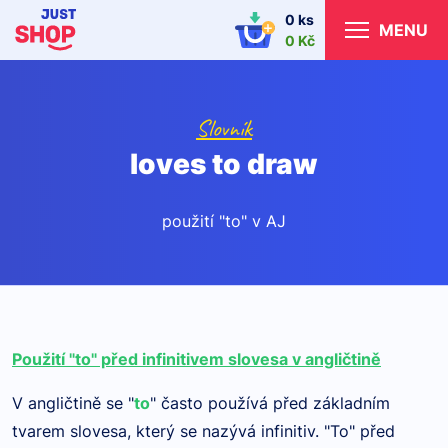
0 ks
MENU
0 Kč
Slovník
loves to draw
použití "to" v AJ
Použití "to" před infinitivem slovesa v angličtině
V angličtině se "
to
" často používá před základním
tvarem slovesa, který se nazývá infinitiv. "To" před