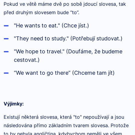
Pokud ve větě máme dvě po sobě jdoucí slovesa, tak
před druhým slovesem bude “to”.
"He wants to eat." (Chce jíst.)
"They need to study." (Potřebují studovat.)
"We hope to travel." (Doufáme, že budeme
cestovat.)
“We want to go there” (Chceme tam jít)
Výjimky:
Existují některá slovesa, která "to" nepoužívají a jsou
následována přímo základním tvarem slovesa. Protože
to by nebyla angličtina, kdybychom neměli ve všem