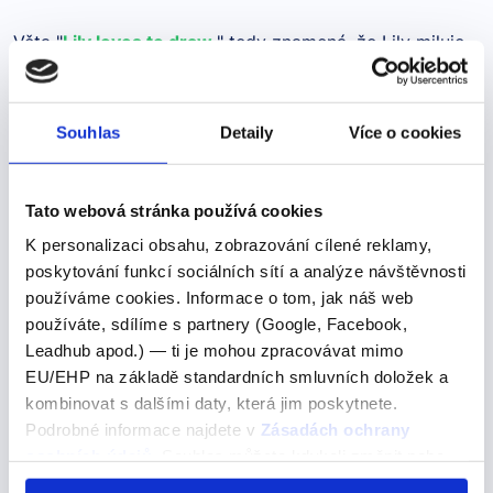
Věta "
Lily loves to draw.
" tedy znamená, že Lily miluje
kreslit, a "
to
" zde slouží k propojení slovesa "loves" se
slovesem "draw" v jeho základní formě.
Další výrazy nebo fráze v této kategorii našeho
Souhlas
Detaily
Více o cookies
slovníku
Tato webová stránka používá cookies
Anglická slova na Q
K personalizaci obsahu, zobrazování cílené reklamy,
Anglická slova na Q
poskytování funkcí sociálních sítí a analýze návštěvnosti
používáme cookies. Informace o tom, jak náš web
Písmeno Q patří mezi méně obvyklá v anglickém jazyce, a
používáte, sdílíme s partnery (Google, Facebook,
proto pro mnohé studenty představuje výzvu.
Leadhub apod.) — ti je mohou zpracovávat mimo
Písmeno Q patří mezi méně obvyklá v anglickém
EU/EHP na základě standardních smluvních doložek a
jazyce, a proto pro mnohé studenty představuje výzvu.
kombinovat s dalšími daty, která jim poskytnete.
Přesto existuje mnoho zajímavých a užitečných slov,
Podrobné informace najdete v
Zásadách ochrany
která začínají na "Q". V tomto článku se…
osobních údajů
. Souhlas můžete kdykoli změnit nebo
odvolat v nastavení cookies, případně se obrátit na