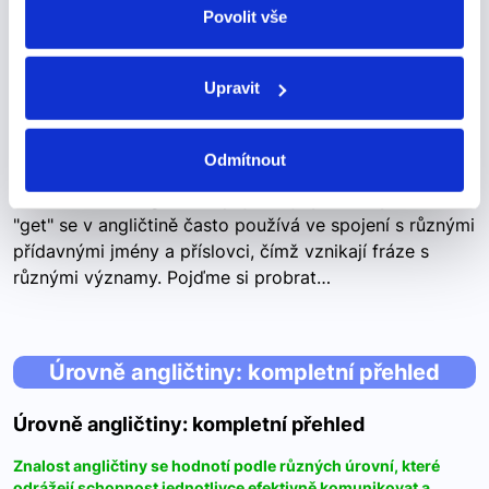
ÚOOÚ.
Povolit vše
get dressed
Upravit
get dressed
obléknout se
Odmítnout
Použití slovesa "get" ve spojení s jinými slovy Sloveso
"get" se v angličtině často používá ve spojení s různými
přídavnými jmény a příslovci, čímž vznikají fráze s
různými významy. Pojďme si probrat…
Úrovně angličtiny: kompletní přehled
Úrovně angličtiny: kompletní přehled
Znalost angličtiny se hodnotí podle různých úrovní, které
odrážejí schopnost jednotlivce efektivně komunikovat a