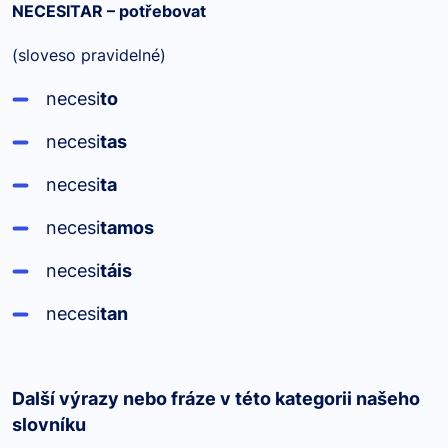
NECESIT
AR
– potřebovat
(sloveso pravidelné)
necesi
to
necesi
t
as
necesi
t
a
necesi
ta
mos
necesi
t
áis
necesi
t
an
Další výrazy nebo fráze v této kategorii našeho
slovníku