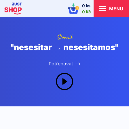
0 ks
MENU
0 Kč
Slovník
"nesesitar → nesesitamos"
Potřebovat -->