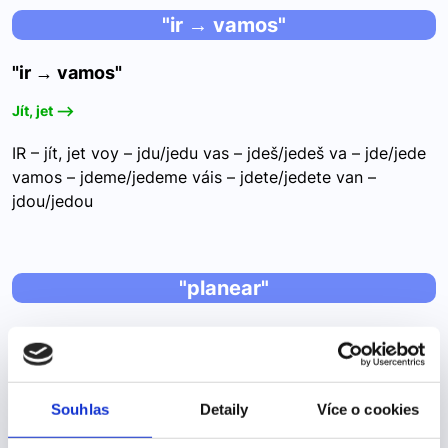
"ir → vamos"
"ir → vamos"
Jít, jet -->
IR – jít, jet voy – jdu/jedu vas – jdeš/jedeš va – jde/jede
vamos – jdeme/jedeme váis – jdete/jedete van –
jdou/jedou
"planear"
"planear"
Plánovat -->
Souhlas
Detaily
Více o cookies
PLANEAR – plánovat planeo – plánuji planeas – plánuješ
planea – plánuje planeamos – plánujeme planeáis –