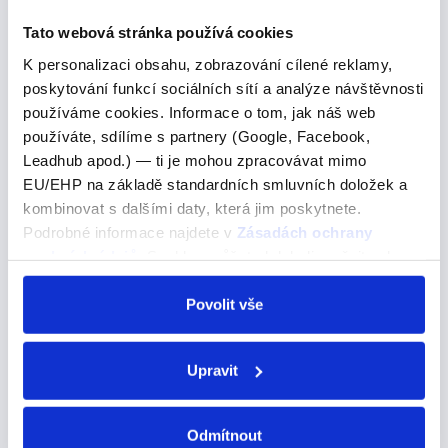
plánujete planean – plánují
Tato webová stránka používá cookies
K personalizaci obsahu, zobrazování cílené reklamy,
poskytování funkcí sociálních sítí a analýze návštěvnosti
are worried
používáme cookies. Informace o tom, jak náš web
používáte, sdílíme s partnery (Google, Facebook,
are worried
Leadhub apod.) — ti je mohou zpracovávat mimo
EU/EHP na základě standardních smluvních doložek a
Pojďme se podívat na správné řešení
kombinovat s dalšími daty, která jim poskytnete.
People living on the island are worried about the future
Podrobné informace najdete v
Zásadách ochrany
of their language.Obyvatelé ostrova se obávají o
osobních údajů
. Souhlas můžete kdykoli změnit nebo
budoucnost svého jazyka. A) are afraid B) are worried
odvolat v nastavení cookies, případně se obrátit na
C) are frightened Tady je dobré…
ÚOOÚ.
Povolit vše
Upravit
USA where
Odmítnout
USA where