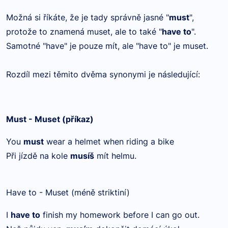
Možná si říkáte, že je tady správně jasné "
must
",
protože to znamená muset, ale to také "
have to
".
Samotné "have" je pouze mít, ale "have to" je muset.
Rozdíl mezi těmito dvěma synonymi je následující:
Must - Muset (příkaz)
You
must
wear a helmet when riding a bike
Při jízdě na kole
musíš
mít helmu.
Have to - Muset (méně striktiní)
I
have to
finish my homework before I can go out.