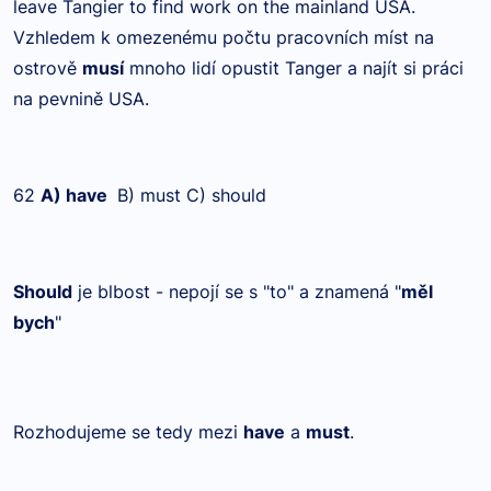
leave Tangier to find work on the mainland USA.
Vzhledem k omezenému počtu pracovních míst na
ostrově
musí
mnoho lidí opustit Tanger a najít si práci
na pevnině USA.
62
A) have
B) must C) should
Should
je blbost - nepojí se s "to" a znamená "
měl
bych
"
Rozhodujeme se tedy mezi
have
a
must
.