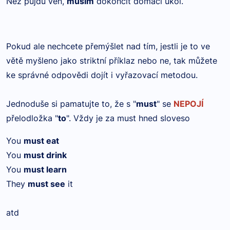
Než půjdu ven,
musím
dokončit domácí úkol.
Pokud ale nechcete přemýšlet nad tím, jestli je to ve
větě myšleno jako striktní příklaz nebo ne, tak můžete
ke správné odpovědi dojít i vyřazovací metodou.
Jednoduše si pamatujte to, že s "
must
" se
NEPOJÍ
přelodložka "
to
". Vždy je za must hned sloveso
You
must eat
You
must drink
You
must learn
They
must see
it
atd