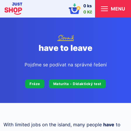
0 ks
MENU
0 Kč
Slovník
have to leave
Pojďme se podívat na správné řešení
Fráze
Maturita - Didaktický test
With limited jobs on the island, many people
have
to