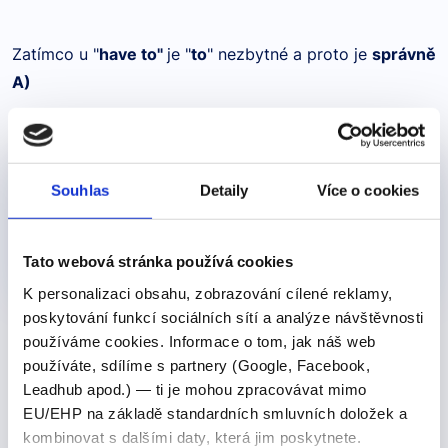
Zatímco u "
have to"
je "
to
" nezbytné a proto je
správně
A)
Produkty, kde výraz nebo frázi učíme
Souhlas
Detaily
Více o cookies
Pro všechny
Didaktický test z angličtiny –
příprava zdarma
Tato webová stránka používá cookies
0 Kč
Detail
K personalizaci obsahu, zobrazování cílené reklamy,
poskytování funkcí sociálních sítí a analýze návštěvnosti
používáme cookies. Informace o tom, jak náš web
Další výrazy nebo fráze v této kategorii našeho
používáte, sdílíme s partnery (Google, Facebook,
slovníku
Leadhub apod.) — ti je mohou zpracovávat mimo
EU/EHP na základě standardních smluvních doložek a
other signs
kombinovat s dalšími daty, která jim poskytnete.