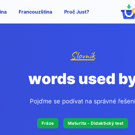
ina
Francouzština
Proč Just?
Slovník
words used b
Pojďme se podívat na správné řešen
Fráze
Maturita - Didaktický test