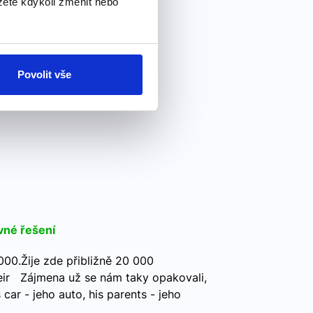
ete kdykoli změnit nebo
Povolit vše
vné řešení
,000.Žije zde přibližně 20 000
heir Zájmena už se nám taky opakovali,
car - jeho auto, his parents - jeho