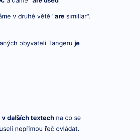
eč
a dáme "
are used
"
áme v druhé větě "
are
simillar".
aných obyvateli Tangeru
je
 v dalších textech
na co se
useli nepřimou řeč ovládat.