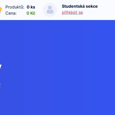
Studentská sekce
Produktů:
0 ks
přihlásit se
Cena:
0 Kč
y
í