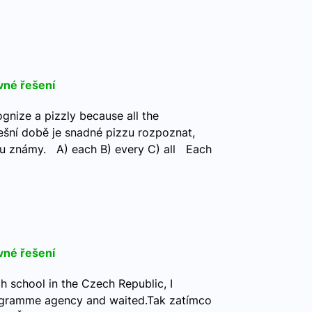
vné řešení
ognize a pizzly because all the
ešní době je snadné pizzu rozpoznat,
ou známy. A) each B) every C) all Each
vné řešení
h school in the Czech Republic, I
ogramme agency and waited.Tak zatímco