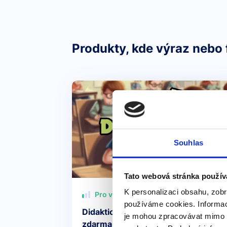
Produkty, kde výraz nebo 
Souhlas
Tato webová stránka použív
K personalizaci obsahu, zobr
Pro všechny
používáme cookies. Informac
Didaktický test z angličtiny – příprav
je mohou zpracovávat mimo E
zdarma