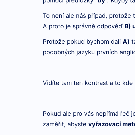
pomocí předložky "
by
". Kdyby t
To není ale náš případ, protože
A proto je správně odpověď
B) 
Protože pokud bychom dali
A)
t
podobných jazyku prvních angli
Vidíte tam ten kontrast a to kde
Pokud ale pro vás nepřímá řeč j
zaměřit, abyste
vyřazovací me