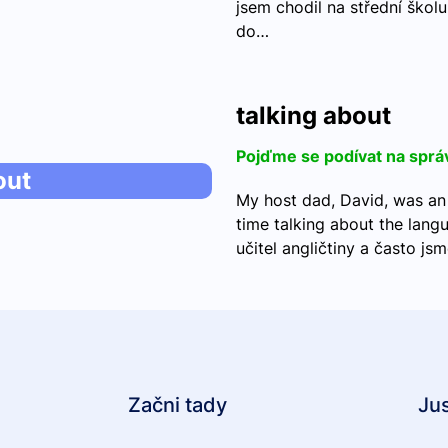
jsem chodil na střední školu
do…
talking about
Pojďme se podívat na sprá
out
My host dad, David, was an
time talking about the langu
učitel angličtiny a často js
Začni tady
Ju