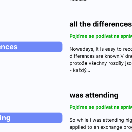
all the differences
Pojďme se podívat na sprá
rences
Nowadays, it is easy to rec
differences are known.V dn
protože všechny rozdíly js
- každý…
was attending
Pojďme se podívat na sprá
ing
So while I was attending hig
applied to an exchange pr