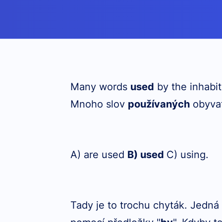
Many words
used
by the inhabita
Mnoho slov
používaných
obyvat
A) are used
B) used
C) using.
Tady je to trochu chyták. Jedná