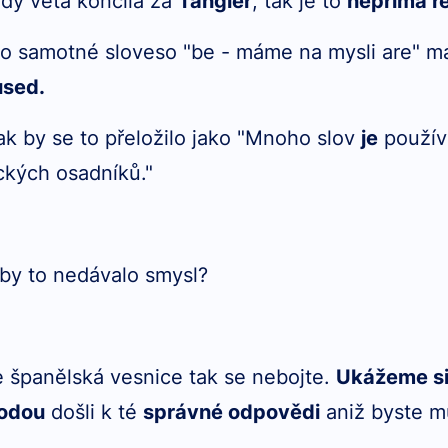
ady věta končila za
Tangier
, tak je to
nepřímá ř
 to samotné sloveso "be - máme na mysli are" m
used.
ak by se to přeložilo jako "
Mnoho slov
je
použív
ckých osadníků."
 by to nedávalo smysl?
e španělská vesnice tak se nebojte.
Ukážeme si
todou
došli k té
správné odpovědi
aniž byste m