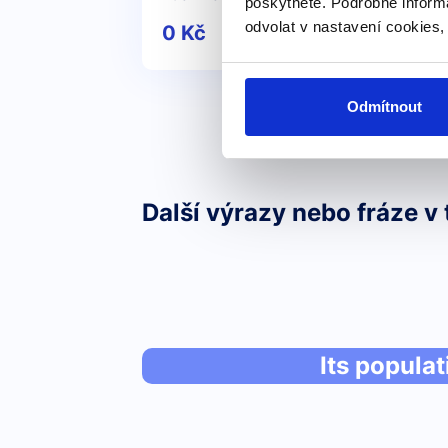
poskytnete. Podrobné inform
odvolat v nastavení cookies,
0 Kč
Detail
Odmítnout
Další výrazy nebo fráze v 
Its populat