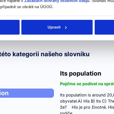
ace najdete v
Zásadách ochrany osobních údajů
. Souhlas můž
 případně se obrátit na ÚOOÚ.
Upravit
této kategorii našeho slovníku
Its population
Pojďme se podívat na sprá
ion
Its population is around 20
obyvatel.A) His B) Its C) T
že? His je pro životné. His 
rodiče…