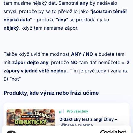
tam musíme nějaký dát. Samotné
any
by nedávalo
smysl, protože by se to přeložilo jako "
jsou tam téměř
nějaká auta
" - protože “
any
” se překládá i jako
nějaký.
když tam nemáme zápor.
Takže když uvidíme možnost
ANY / NO
a budete tam
mít
zápor
dejte any
, protože
NO
tam dát nemůžete =
2
zápory v jedné větě nejdou.
Tím je pryč tedy i varianta
B) “not”
Produkty, kde výraz nebo frázi učíme
Pro všechny
Didaktický test z angličtiny –
příprava zdarma