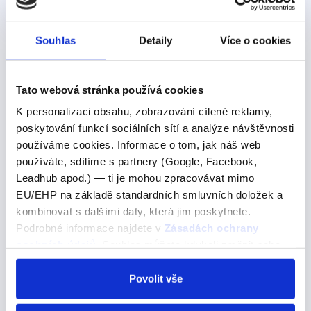
0 Kč
Detail
Souhlas
Detaily
Více o cookies
Další výrazy nebo fráze v této kategorii našeho
slovníku
Tato webová stránka používá cookies
K personalizaci obsahu, zobrazování cílené reklamy,
After noticing
poskytování funkcí sociálních sítí a analýze návštěvnosti
používáme cookies. Informace o tom, jak náš web
After noticing
používáte, sdílíme s partnery (Google, Facebook,
Leadhub apod.) — ti je mohou zpracovávat mimo
Pojďme se podívat na správné řešení
EU/EHP na základě standardních smluvních doložek a
I got this feeling after noticing the bear’s white and
kombinovat s dalšími daty, která jim poskytnete.
brown fur and the small hill on the bear’s back,’
Podrobné informace najdete v
Zásadách ochrany
remembers Roger. Tento pocit jsem měl poté, co jsem
osobních údajů
. Souhlas můžete kdykoli změnit nebo
si všiml medvědovy bílé a hnědé srsti a…
odvolat v nastavení cookies, případně se obrátit na
ÚOOÚ.
Povolit vše