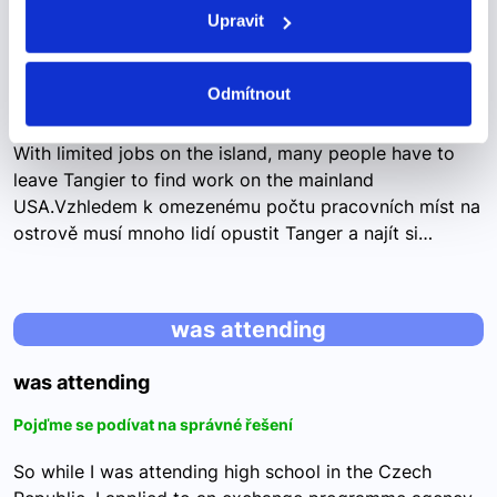
have to leave
Upravit
have to leave
Odmítnout
Pojďme se podívat na správné řešení
With limited jobs on the island, many people have to
leave Tangier to find work on the mainland
USA.Vzhledem k omezenému počtu pracovních míst na
ostrově musí mnoho lidí opustit Tanger a najít si…
was attending
was attending
Pojďme se podívat na správné řešení
So while I was attending high school in the Czech