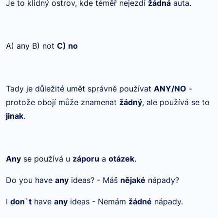
Je to klidný ostrov, kde téměř nejezdí
žádná
auta.
A) any B) not
C) no
Tady je důležité umět správně používat
ANY/NO
-
protože obojí může znamenat
žádný
, ale používá se to
jinak
.
Any
se používá u
záporu
a
otázek
.
Do you have
any
ideas? - Máš
nějaké
nápady?
I
don`t
have
any
ideas - Nemám
žádné
nápady.