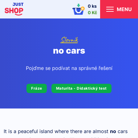
0 ks
MENU
0 Kč
Slovník
no cars
Pojďme se podívat na správné řešení
Fráze
Maturita - Didaktický test
It is a peaceful island where there are almost
no
cars