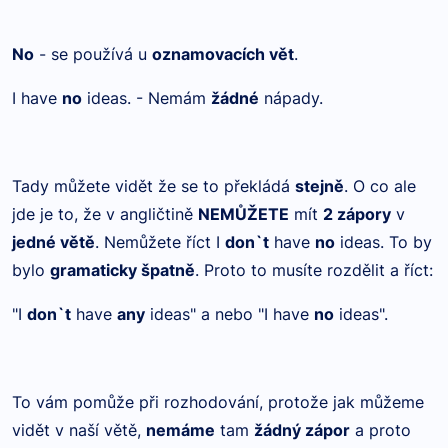
No
- se používá u
oznamovacích vět
.
I have
no
ideas. - Nemám
žádné
nápady.
Tady můžete vidět že se to překládá
stejně
. O co ale
jde je to, že v angličtině
NEMŮŽETE
mít
2 zápory
v
jedné větě
. Nemůžete říct I
don`t
have
no
ideas. To by
bylo
gramaticky špatně
. Proto to musíte rozdělit a říct:
"I
don`t
have
any
ideas" a nebo "I have
no
ideas".
To vám pomůže při rozhodování, protože jak můžeme
vidět v naší větě,
nemáme
tam
žádný zápor
a proto