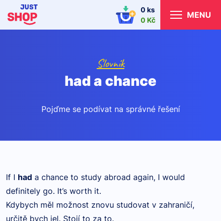
0 ks
MENU
0 Kč
Slovník
had a chance
Pojďme se podívat na správné řešení
If I
had
a chance to study abroad again, I would
definitely go. It’s worth it.
Kdybych měl možnost znovu studovat v zahraničí,
určitě bych jel. Stojí to za to.