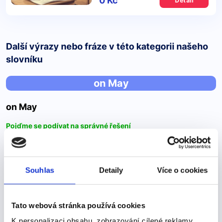
0 Kč
Detail
Další výrazy nebo fráze v této kategorii našeho
slovníku
on May
on May
Pojďme se podívat na správné řešení
Unfortunately, a fire damaged the original bridge on
May 23, 1970Bohužel požár poškodil původní most 23.
května 1970 A) in B) on C) at Správná odpověď je
Souhlas
Detaily
Více o cookies
“on” a to proto, že předložku “on”…
Tato webová stránka používá cookies
K personalizaci obsahu, zobrazování cílené reklamy,