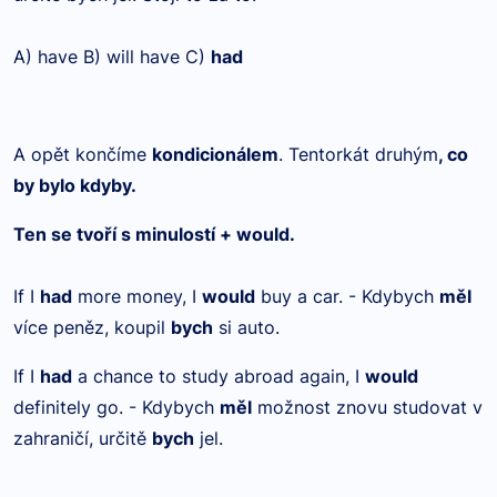
A) have B) will have C)
had
A opět končíme
kondicionálem
. Tentorkát druhým
, co
by bylo kdyby.
Ten se tvoří s
minulostí + would.
If I
had
more money, I
would
buy a car. - Kdybych
měl
více peněz, koupil
bych
si auto.
If I
had
a chance to study abroad again, I
would
definitely go. - Kdybych
měl
možnost znovu studovat v
zahraničí, určitě
bych
jel.