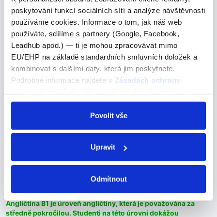
Jak se zlepšit v angličtině C1?
poskytování funkcí sociálních sítí a analýze návštěvnosti
používáme cookies. Informace o tom, jak náš web
Jak se zlepšit v angličtině C1?
používáte, sdílíme s partnery (Google, Facebook,
Zlepšování vašich dovedností angličtiny na úrovni C1
Leadhub apod.) — ti je mohou zpracovávat mimo
vyžaduje pokročilou znalost jazyka a schopnost používat ho
EU/EHP na základě standardních smluvních doložek a
plynule a efektivně v široké škále situací.
kombinovat s dalšími daty, která jim poskytnete.
Podrobné informace najdete v
Zásadách ochrany
Zlepšování vašich dovedností angličtiny na úrovni C1
osobních údajů
. Souhlas můžete kdykoli změnit nebo
vyžaduje pokročilou znalost jazyka a schopnost
odvolat v nastavení cookies, případně se obrátit na
používat ho plynule a efektivně v široké škále situací.
ÚOOÚ.
Povolit vše
Připravili jsme si pro vás článek, jak se…
Upravit
Úroveň angličtiny B1
Odmítnout
Úroveň angličtiny B1
Angličtina B1 je úroveň angličtiny, která je považována za
středně pokročilou. Studenti na této úrovni dokážou