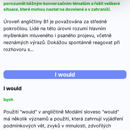
porozumět běžným konverzačním tématům a řešit veškeré
situace, které mohou nastat na dovolené a v zahraničí.
Úroveň angličtiny B1 je považována za středně
pokročilou. Lidé na této úrovni rozumí hlavním
myšlenkám mluveného i psaného projevu, včetně
neznámých výrazů. Dokážou spontánně reagovat při
rozhovoru s…
I would
I would
bych
Použití "would" v angličtině Modální sloveso "would"
má několik významů a použití, která zahrnují vyjádření
podmínkových vět, zvyků v minulosti, zdvořilých