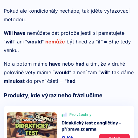
Pokud ale kondicionály nechápe, tak jděte vyřazovací
metodou.
Will have
nemůžete dát protože jestli si pamatujete
“
will
” ani “
would
”
nemůže
být hned za "
if" =
B) je tedy
venku.
No a potom máme
have
nebo
had
a tím, že v druhé
polovině věty máme “
would
” a není tam “
will
” tak dáme
minulost
do první části = "
had
"
Produkty, kde výraz nebo frázi učíme
Pro všechny
Didaktický test z angličtiny –
příprava zdarma