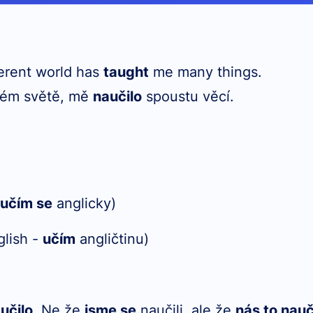
ferent world has
taught
me many things.
iném světě, mě
naučilo
spoustu věcí.
-
učím se
anglicky)
lish -
učím
angličtinu)
učilo
. Ne že
jsme se
naučili, ale že
nás to nauč