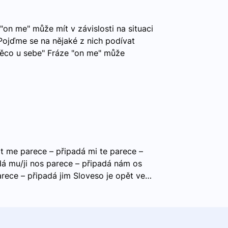
"on me" může mít v závislosti na situaci
ojďme se na nějaké z nich podívat
ěco u sebe" Fráze "on me" může
t me parece – připadá mi te parece –
adá mu/ji nos parece – připadá nám os
rece – připadá jim Sloveso je opět ve…