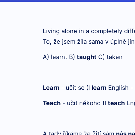
Living alone in a completely dif
To, že jsem žila sama v úplně j
A) learnt B)
taught
C) taken
Learn
- učit se
(I
learn
English 
Teach
- učit někoho (I
teach
Eng
A tady říkáme že žití sám
nás na