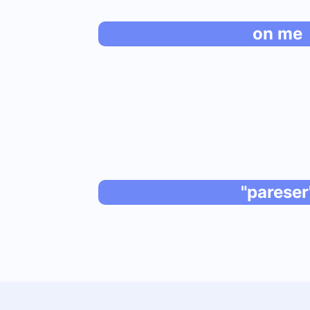
on me
"pareser