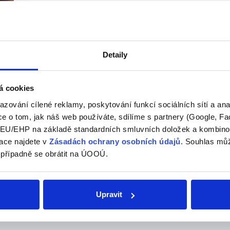
Detaily
a
á cookies
azování cílené reklamy, poskytování funkcí sociálních sítí a an
e o tom, jak náš web používáte, sdílíme s partnery (Google, Fa
U/EHP na základě standardních smluvních doložek a kombinovat
ace najdete v
Zásadách ochrany osobních údajů
. Souhlas můž
 případně se obrátit na ÚOOÚ.
této kategorii našeho slovníku
Upravit