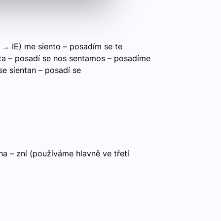
→ IE) me siento – posadím se te
nta – posadí se nos sentamos – posadíme
se sientan – posadí se
a – zní (používáme hlavně ve třetí