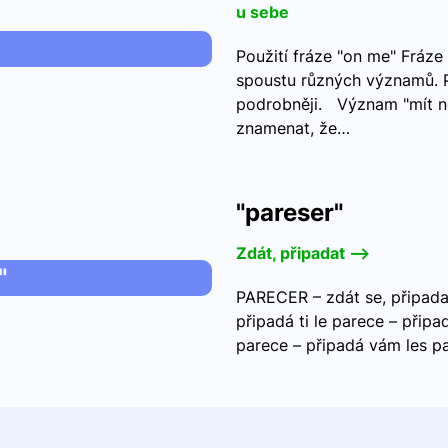
u sebe
Použití fráze "on me" Fráze 
spoustu různých významů. P
podrobněji. Význam "mít n
znamenat, že…
"pareser"
Zdát, připadat -->
"
PARECER – zdát se, připada
připadá ti le parece – přip
parece – připadá vám les pa