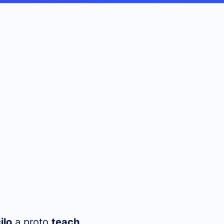
ilo
a proto
teach
.