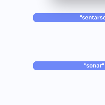
"sentars
"sonar"