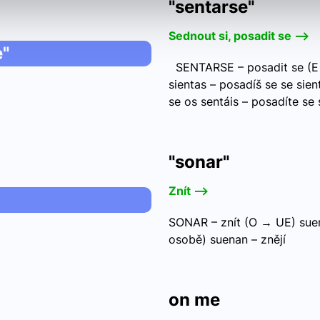
"sentarse"
Sednout si, posadit se -->
e"
SENTARSE – posadit se (E 
sientas – posadíš se se sie
se os sentáis – posadíte se 
"sonar"
Znít -->
SONAR – znít (O → UE) suen
osobě) suenan – znějí
on me