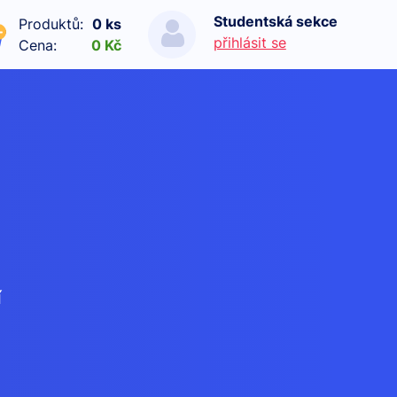
Studentská sekce
Produktů:
0 ks
přihlásit se
Cena:
0 Kč
í