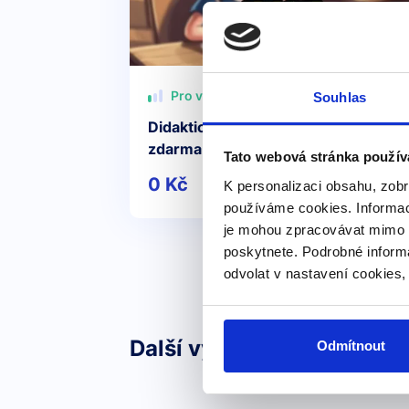
Pro všechny
Souhlas
Didaktický test z angličtiny – příprav
zdarma
Tato webová stránka použív
0 Kč
Detail
K personalizaci obsahu, zobr
používáme cookies. Informac
je mohou zpracovávat mimo E
poskytnete. Podrobné inform
odvolat v nastavení cookies,
Další výrazy nebo fráze v 
Odmítnout