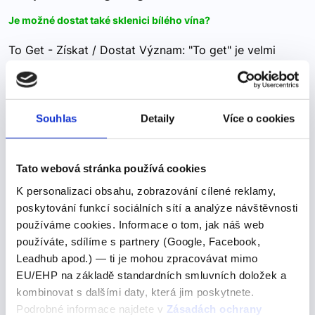
Je možné dostat také sklenici bílého vína?
To Get - Získat / Dostat Význam: "To get" je velmi
univerzální sloveso a může mít různé významy v
závislosti na kontextu. Nejčastěji se používá pro
vyjádření získání, obdržení nebo dosažení něčeho.…
Souhlas
Detaily
Více o cookies
black hair and light green
Tato webová stránka používá cookies
K personalizaci obsahu, zobrazování cílené reklamy,
black hair and light green
poskytování funkcí sociálních sítí a analýze návštěvnosti
použití barev v AJ
používáme cookies. Informace o tom, jak náš web
používáte, sdílíme s partnery (Google, Facebook,
Použití barev v angličtině Barvy jsou základním prvkem
Leadhub apod.) — ti je mohou zpracovávat mimo
našeho každodenního života a hrají důležitou roli v
EU/EHP na základě standardních smluvních doložek a
komunikaci. Znalost základních barev vám pomůže
kombinovat s dalšími daty, která jim poskytnete.
lépe vyjádřit své myšlenky a záměry v…
Podrobné informace najdete v
Zásadách ochrany