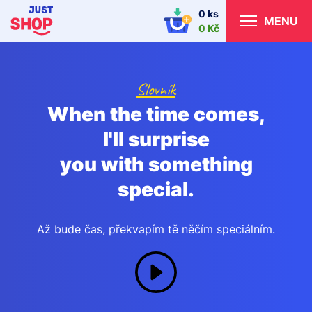
0 ks
MENU
0 Kč
Slovník
When the time comes,
I'll surprise
you with something
special.
Až bude čas, překvapím tě něčím speciálním.