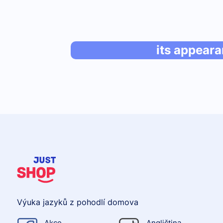
its appear
Výuka jazyků z pohodlí domova
Akce
Angličtina