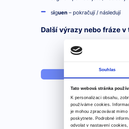
s
i
g
uen
– pokračují / následují
Další výrazy nebo fráze v 
Souhlas
let me
Tato webová stránka použív
K personalizaci obsahu, zobr
používáme cookies. Informac
je mohou zpracovávat mimo E
poskytnete. Podrobné inform
odvolat v nastavení cookies,