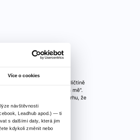
Více o cookies
ličtině Fráze "Let me" je v angličtině
namená "Dovol mi" nebo "Nech mě".
ídky pomoci, žádosti nebo návrhu, že
alýze návštěvnosti
cebook, Leadhub apod.) — ti
 s dalšími daty, která jim
ete kdykoli změnit nebo