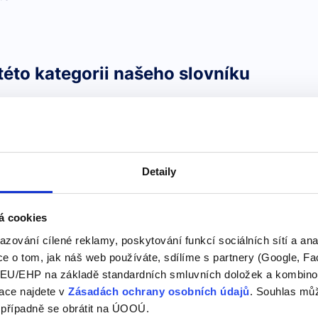
této kategorii našeho slovníku
let me
dovol mi, nech mě
Detaily
Použití fráze "Let me" v ang
velmi běžně používaná a z
á cookies
Používá se k vyjádření nab
něco…
azování cílené reklamy, poskytování funkcí sociálních sítí a an
e o tom, jak náš web používáte, sdílíme s partnery (Google, Fa
U/EHP na základě standardních smluvních doložek a kombinovat
ace najdete v
Zásadách ochrany osobních údajů
. Souhlas můž
"kocher"
 případně se obrátit na ÚOOÚ.