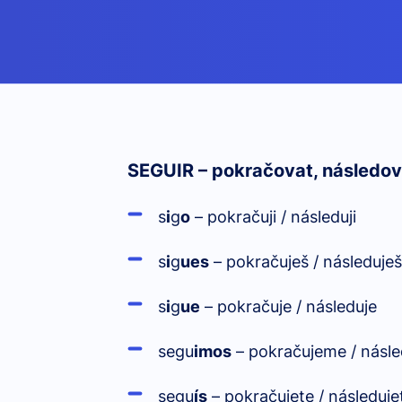
SEGUIR – pokračovat, následova
s
i
g
o
– pokračuji / následuji
s
i
g
ues
– pokračuješ / následuje
s
i
g
ue
– pokračuje / následuje
segu
imos
– pokračujeme / násl
segu
ís
– pokračujete / následuje