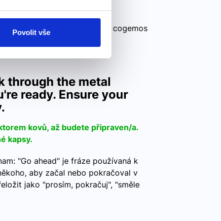
ím coges – chytíš coge – chytí cogemos
Povolit vše
cogen – chytí
k through the metal
're ready. Ensure your
.
ktorem kovů, až budete připraven/a.
né kapsy.
am: "Go ahead" je fráze používaná k
někoho, aby začal nebo pokračoval v
řeložit jako "prosím, pokračuj", "směle