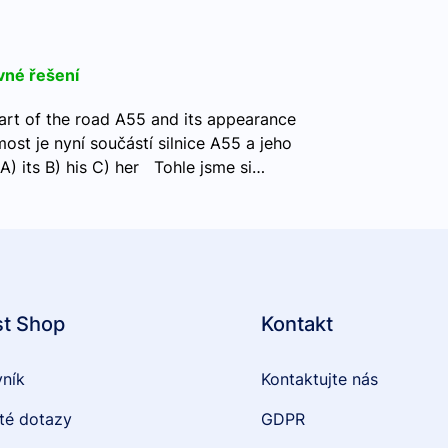
vné řešení
art of the road A55 and its appearance
ost je nyní součástí silnice A55 a jeho
A) its B) his C) her Tohle jsme si…
st Shop
Kontakt
vník
Kontaktujte nás
té dotazy
GDPR