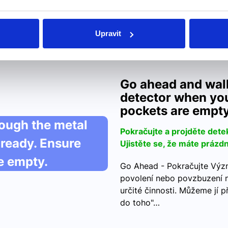
Chytit, chytat -->
"
COGER – chytit cojo – chyt
Upravit
– chytíme cogéis – chytíte 
Go ahead and wal
detector when you
pockets are empty
ough the metal
Pokračujte a projděte dete
 ready. Ensure
Ujistěte se, že máte prázd
e empty.
Go Ahead - Pokračujte Význ
povolení nebo povzbuzení 
určité činnosti. Můžeme jí p
do toho"…