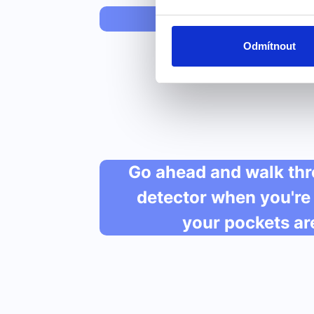
"kocher
Odmítnout
Go ahead and walk thr
detector when you're
your pockets ar