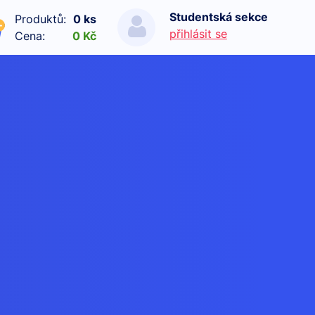
Studentská sekce
Produktů:
0 ks
přihlásit se
Cena:
0 Kč