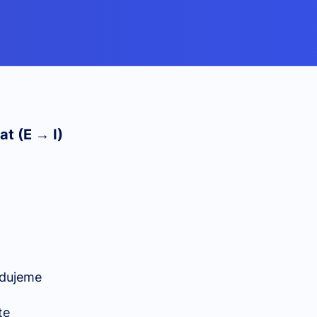
t (E → I)
š
edujeme
te