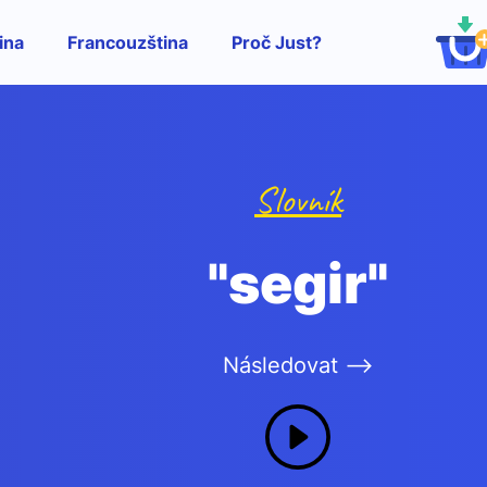
ina
Francouzština
Proč Just?
Slovník
"segir"
Následovat -->