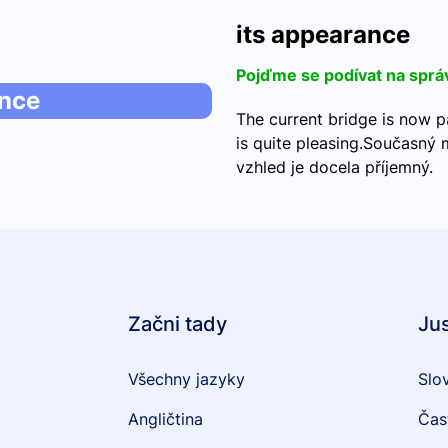
its appearance
Pojďme se podívat na sprá
ance
The current bridge is now p
is quite pleasing.Současný m
vzhled je docela příjemný. 
Začni tady
Ju
Všechny jazyky
Slo
Angličtina
Čas