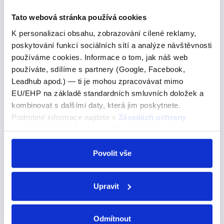
– psali jsme escribisteis – psali jste escribieron – psali
Tato webová stránka používá cookies
K personalizaci obsahu, zobrazování cílené reklamy,
poskytování funkcí sociálních sítí a analýze návštěvnosti
keen on
používáme cookies. Informace o tom, jak náš web
používáte, sdílíme s partnery (Google, Facebook,
keen on
Leadhub apod.) — ti je mohou zpracovávat mimo
EU/EHP na základě standardních smluvních doložek a
Pojďme se podívat na správné řešení
kombinovat s dalšími daty, která jim poskytnete.
He was very keen on learning some basic Czech
Podrobné informace najdete v
Zásadách ochrany
phrases.Velmi se chtěl naučit některé základní české
osobních údajů
. Souhlas můžete kdykoli změnit nebo
fráze A) interested B) keen C) fond Zde je dobré
odvolat v nastavení cookies, případně se obrátit na
vědět jaká předložka se pojí s každým slovesem. …
ÚOOÚ.
Povolit vše
Upravit
"disfrutar"
Odmítnout
"disfrutar"