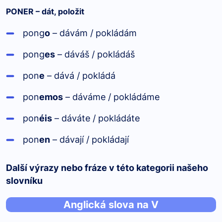
PONER – dát, položit
pong
o
– dávám / pokládám
pong
es
– dáváš / pokládáš
pon
e
– dává / pokládá
pon
emos
– dáváme / pokládáme
pon
éis
– dáváte / pokládáte
pon
en
– dávají / pokládají
Další výrazy nebo fráze v této kategorii našeho
slovníku
Anglická slova na V