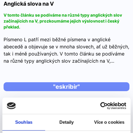
Anglická slova na V
V tomto článku se podíváme na různé typy anglických slov
začínajících na V, prozkoumáme jejich výslovnost i český
překlad.
Písmeno L patří mezi běžné písmena v anglické
abecedě a objevuje se v mnoha slovech, ať už běžných,
tak i méně používaných. V tomto článku se podíváme
na různé typy anglických slov začínajících na V,…
"eskribir"
"eskribir"
Psát -->
Souhlas
Detaily
Více o cookies
ESCRIBIR – psát (minulost – čas: indefinido) escribí –
psal jsem escribiste – psal jsi escribió – psal escribimos