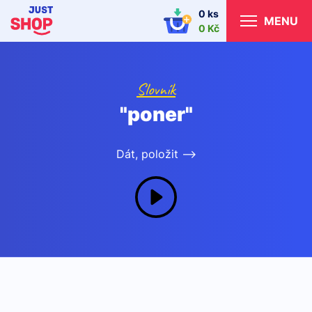
0 ks
MENU
0 Kč
Slovník
"poner"
Dát, položit -->