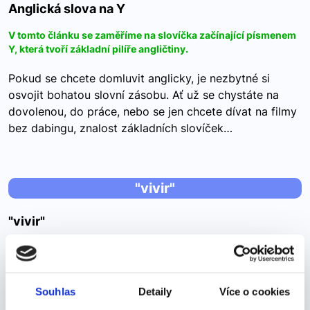
Anglická slova na Y
V tomto článku se zaměříme na slovíčka začínající písmenem
Y, která tvoří základní pilíře angličtiny.
Pokud se chcete domluvit anglicky, je nezbytné si
osvojit bohatou slovní zásobu. Ať už se chystáte na
dovolenou, do práce, nebo se jen chcete dívat na filmy
bez dabingu, znalost základních slovíček…
"vivir"
"vivir"
Žít, bydlet -->
VIVIR – žít, bydlet vivo – bydlím vives – bydlíš/žiješ vive
Souhlas
Detaily
Více o cookies
– bydlí/žije vivimos – bydlíme vivís - bydlíte viven -