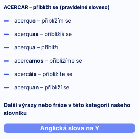
ACERCAR – přiblížit se (pravidelné sloveso)
acerqu
o
– přiblížím se
acerqu
as
– přiblížíš se
acerqu
a
– přiblíží
acerc
amos
– přiblížíme se
acerc
áis
– přiblížíte se
acerqu
an
– přiblíží se
Další výrazy nebo fráze v této kategorii našeho
slovníku
Anglická slova na Y