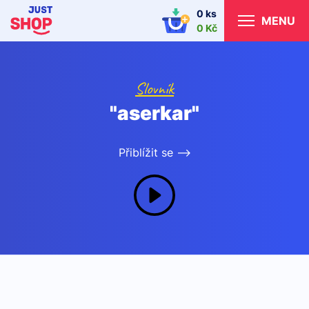
0 ks
MENU
0 Kč
Slovník
"aserkar"
Přiblížit se -->