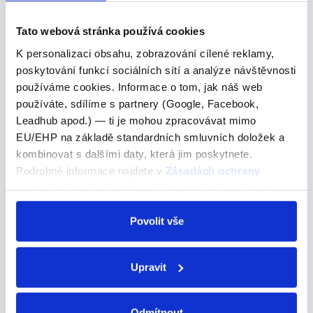
bydlí Jestliže sloveso končí na koncovku –IR – vždy
respektujeme koncovky,…
Tato webová stránka používá cookies
K personalizaci obsahu, zobrazování cílené reklamy,
poskytování funkcí sociálních sítí a analýze návštěvnosti
"poder"
používáme cookies. Informace o tom, jak náš web
používáte, sdílíme s partnery (Google, Facebook,
"poder"
Leadhub apod.) — ti je mohou zpracovávat mimo
EU/EHP na základě standardních smluvních doložek a
Moci, smět -->
kombinovat s dalšími daty, která jim poskytnete.
PODER – moci, smět (O → UE) puedo – můžu puedes
Podrobné informace najdete v
Zásadách ochrany
– můžeš puede – může podemos – můžeme podéis –
osobních údajů
. Souhlas můžete kdykoli změnit nebo
můžete pueden – můžou
odvolat v nastavení cookies, případně se obrátit na
ÚOOÚ.
Povolit vše
Úroveň angličtiny A1
Upravit
Úroveň angličtiny A1
Odmítnout