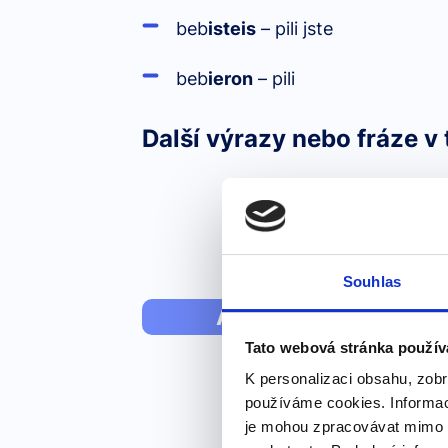
beb
isteis
– pili jste
beb
ieron
– pili
Další výrazy nebo fráze v 
Souhlas
Anglická zvířata p
Tato webová stránka použív
K personalizaci obsahu, zobr
používáme cookies. Informac
je mohou zpracovávat mimo E