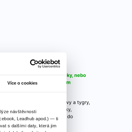
podle abecedy
gry, roztomilé veverky a králíčky, nebo
glická slovíčka pro zvířata vám
Více o cookies
tohoto úžasného světa.
rozmanitý. Ať už se zajímáte o lvy a tygry,
y, nebo tajemné hady a pavouky,
alýze návštěvnosti
ata vám pomohou otevřít dveře do
cebook, Leadhub apod.) — ti
 s dalšími daty, která jim