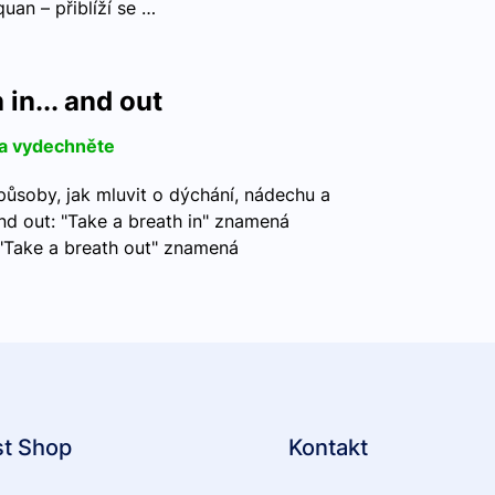
quan – přiblíží se …
 in... and out
 a vydechněte
způsoby, jak mluvit o dýchání, nádechu a
nd out: "Take a breath in" znamená
"Take a breath out" znamená
st Shop
Kontakt