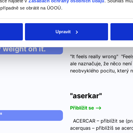
ace najdete v
Zásadách ochrany osobních údajů
. Souhlas můž
 případně se obrátit na ÚOOÚ.
I think I hurt my le
can't put any weig
Upravit
Myslím, že jsem si poranil
it feels really
došlápnout.
 weight on it.
"It feels really wrong" "Fe
ale naznačuje, že něco nen
neobvyklého pocitu, který ne
"aserkar"
Přiblížit se -->
"
ACERCAR – přiblížit se (pra
acerquas – přiblížíš se acer