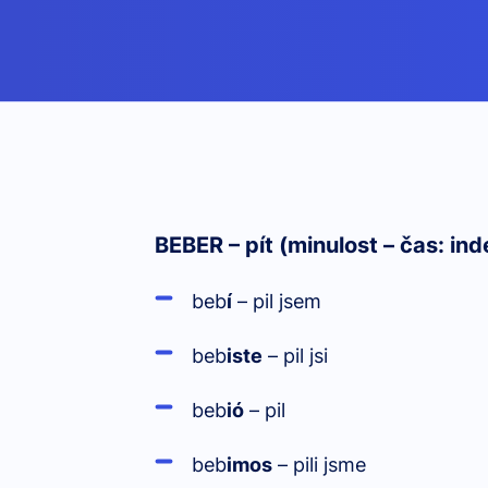
BEBER – pít (minulost – čas: ind
beb
í
– pil jsem
beb
iste
– pil jsi
beb
ió
– pil
beb
imos
– pili jsme