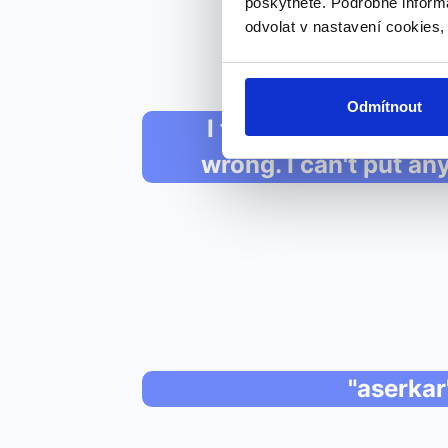
poskytnete. Podrobné inform
odvolat v nastavení cookies,
Odmítnout
I think I hurt my leg, 
wrong. I can't put any
"aserkar