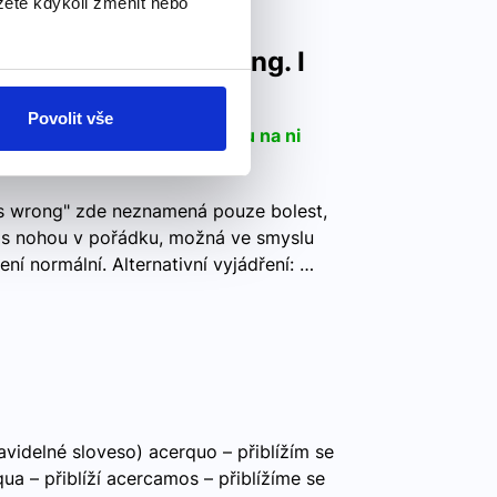
ete kdykoli změnit nebo
g, it feels really wrong. I
ht on it.
Povolit vše
 nohu, něco je špatně. Nemohu na ni
els wrong" zde neznamená pouze bolest,
í s nohou v pořádku, možná ve smyslu
ní normální. Alternativní vyjádření: …
videlné sloveso) acerquo – přiblížím se
qua – přiblíží acercamos – přiblížíme se