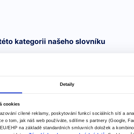
této kategorii našeho slovníku
Anglická zvířata 
Ať už se zajímáte o lvy a ty
tajemné hady a pavouky, an
Detaily
pomohou otevřít dveře do 
odle abecedy
Svět zvířat je fascinující a 
á cookies
roztomilé veverky a králíčk
azování cílené reklamy, poskytování funkcí sociálních sítí a an
anglická slovíčka pro zvíř
e o tom, jak náš web používáte, sdílíme s partnery (Google, Fa
tohoto…
U/EHP na základě standardních smluvních doložek a kombinovat