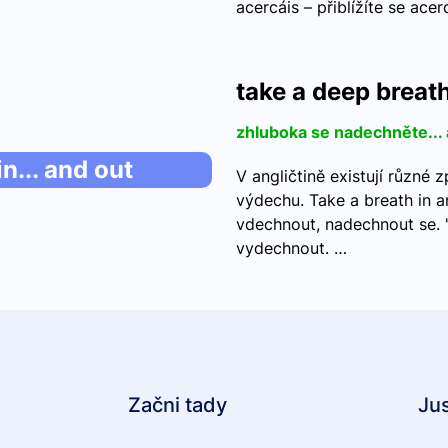
acercáis – přiblížíte se acer
take a deep breath
zhluboka se nadechněte...
n... and out
V angličtině existují různé 
výdechu. Take a breath in a
vdechnout, nadechnout se. 
vydechnout. …
Začni tady
Ju