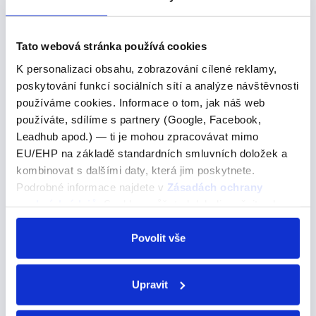
Put something into - Vložit / Umístit Něco Do Význam:
Frázové sloveso "put sth into" znamená umístit nebo
vložit něco do nějakého prostoru, kontejneru nebo
Tato webová stránka používá cookies
oblasti. Použití: Toto slovní spojení se…
K personalizaci obsahu, zobrazování cílené reklamy,
poskytování funkcí sociálních sítí a analýze návštěvnosti
používáme cookies. Informace o tom, jak náš web
ask
používáte, sdílíme s partnery (Google, Facebook,
Leadhub apod.) — ti je mohou zpracovávat mimo
ask
EU/EHP na základě standardních smluvních doložek a
kombinovat s dalšími daty, která jim poskytnete.
požádat, zeptat
Podrobné informace najdete v
Zásadách ochrany
osobních údajů
. Souhlas můžete kdykoli změnit nebo
Použití slovesa "ask" v angličtině Sloveso "ask" se
odvolat v nastavení cookies, případně se obrátit na
používá v několika různých situacích, zahrnujících
ÚOOÚ.
Povolit vše
žádosti, dotazy. Vysvětlení věty "Can you ask her to
come down?" "Ask" zde znamená "požádat"…
Upravit