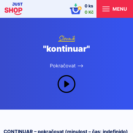
0 ks
MENU
0 Kč
Slovník
"kontinuar"
Pokračovat -->
CONTINUAR – pokračovat (minulost – čas: indefinido)