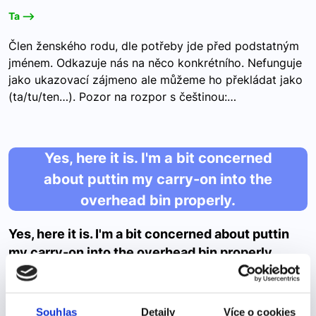
Ta -->
Člen ženského rodu, dle potřeby jde před podstatným
jménem. Odkazuje nás na něco konkrétního. Nefunguje
jako ukazovací zájmeno ale můžeme ho překládat jako
(ta/tu/ten…). Pozor na rozpor s češtinou:…
Yes, here it is. I'm a bit concerned
about puttin my carry-on into the
overhead bin properly.
Yes, here it is. I'm a bit concerned about puttin
my carry-on into the overhead bin properly.
Ano, tady to je. Mám trochu obavy, abych správně umístila
své příruční zavazadlo do horního úložného prostoru.
Souhlas
Detaily
Více o cookies