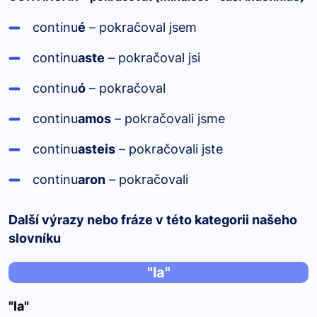
continu
é
– pokračoval jsem
continu
aste
– pokračoval jsi
continu
ó
– pokračoval
continu
amos
– pokračovali jsme
continu
asteis
– pokračovali jste
continu
aron
– pokračovali
Další výrazy nebo fráze v této kategorii našeho
slovníku
"la"
"la"