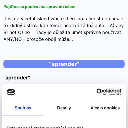
Pojďme se podívat na správné řešení
It is a peaceful island where there are almost no carsJe
to klidný ostrov, kde téměř nejezdí žádná auta. A) any
B) not C) no Tady je důležité umět správně používat
ANY/NO - protože obojí může…
"aprender"
"aprender"
Učit se -->
APRENDER – učit se (pravidelné sloveso) aprendo –
učím se aprendes – učíš se aprende – učí se
Souhlas
Detaily
Více o cookies
aprendemos – učíme se aprendéis – učíte se aprenden –
učí se