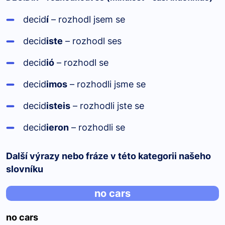
decid
í
– rozhodl jsem se
decid
iste
– rozhodl ses
decid
ió
– rozhodl se
decid
imos
– rozhodli jsme se
decid
isteis
– rozhodli jste se
decid
ieron
– rozhodli se
Další výrazy nebo fráze v této kategorii našeho
slovníku
no cars
no cars