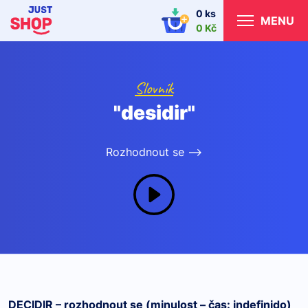
0 ks
MENU
0 Kč
Slovník
"desidir"
Rozhodnout se -->
DECIDIR – rozhodnout se (minulost – čas: indefinido)