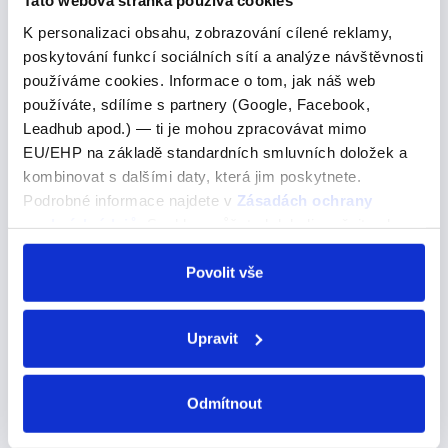
Tato webová stránka používá cookies
K personalizaci obsahu, zobrazování cílené reklamy,
poskytování funkcí sociálních sítí a analýze návštěvnosti
"empesar"
používáme cookies. Informace o tom, jak náš web
používáte, sdílíme s partnery (Google, Facebook,
"empesar"
Leadhub apod.) — ti je mohou zpracovávat mimo
Začít -->
EU/EHP na základě standardních smluvních doložek a
kombinovat s dalšími daty, která jim poskytnete.
EMPEZAR – začít – E → IE empiezo – začínám
Podrobné informace najdete v
Zásadách ochrany
empiezas – začínáš empieza – začíná empezamos –
osobních údajů
. Souhlas můžete kdykoli změnit nebo
začínáme empezáis – začínáte empiezan – začínají
odvolat v nastavení cookies, případně se obrátit na
ÚOOÚ.
Povolit vše
keen on
Upravit
keen on
Odmítnout
Pojďme se podívat na správné řešení