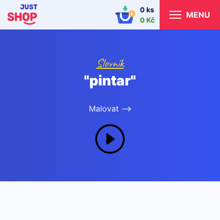
0 ks
MENU
0 Kč
Slovník
"pintar"
Malovat -->