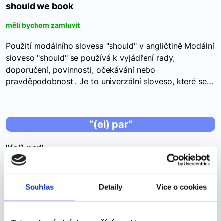
should we book
měli bychom zamluvit
Použití modálního slovesa "should" v angličtině Modální
sloveso "should" se používá k vyjádření rady,
doporučení, povinnosti, očekávání nebo
pravděpodobnosti. Je to univerzální sloveso, které se…
"(el) par"
"(el) par"
Pár -->
Nikdy nepoužíváme ve vztahu s mezilidskými vztahy.
Souhlas
Detaily
Více o cookies
Když někdo tvoří milostný pár, jsou to (la) pareja.