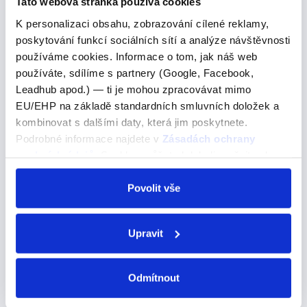
Tato webová stránka používá cookies
K personalizaci obsahu, zobrazování cílené reklamy,
I've been feeling quite unwell
poskytování funkcí sociálních sítí a analýze návštěvnosti
používáme cookies. Informace o tom, jak náš web
I've been feeling quite unwell
používáte, sdílíme s partnery (Google, Facebook,
Není mi moc dobře
Leadhub apod.) — ti je mohou zpracovávat mimo
EU/EHP na základě standardních smluvních doložek a
I've been feeling quite unwell Tato fráze je příkladem
kombinovat s dalšími daty, která jim poskytnete.
předpřítomného průběhového času (Present Perfect
Podrobné informace najdete v
Zásadách ochrany
Continuous). Tento čas se mimo jiné používá pro
osobních údajů
. Souhlas můžete kdykoli změnit nebo
vyjádření stavu, u kterého chceme říct, jak…
odvolat v nastavení cookies, případně se obrátit na
ÚOOÚ.
Povolit vše
When it gets late,
Upravit
When it gets late,
Odmítnout
Když se setmí