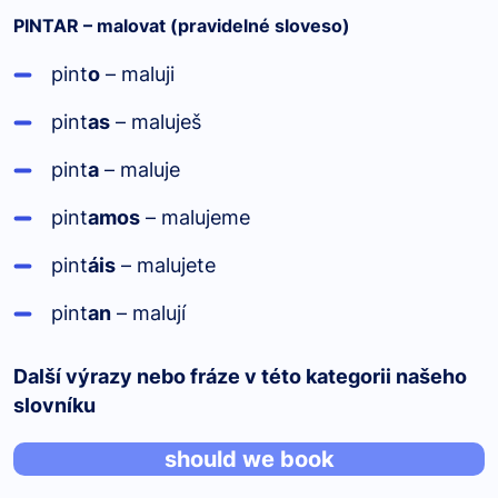
PINTAR – malovat (pravidelné sloveso)
pint
o
– maluji
pint
as
– maluješ
pint
a
– maluje
pint
amos
– malujeme
pint
áis
– malujete
pint
an
– malují
Další výrazy nebo fráze v této kategorii našeho
slovníku
should we book