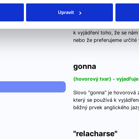
ráda jsem
Upravit
be
Použití fráze "I like to be" 
k vyjádření toho, že se nám 
nebo že preferujeme určité 
gonna
(hovorový tvar) - vyjadřuj
Slovo "gonna" je hovorová z
který se používá k vyjádře
běžný prvek anglického jaz
"relacharse"