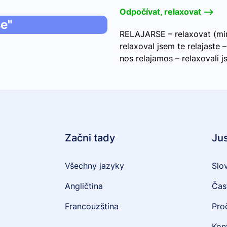
Odpočívat, relaxovat -->
se"
RELAJARSE – relaxovat (minu
relaxoval jsem te relajaste –
nos relajamos – relaxovali j
Začni tady
Ju
Všechny jazyky
Slo
Angličtina
Čas
Francouzština
Pro
Kon