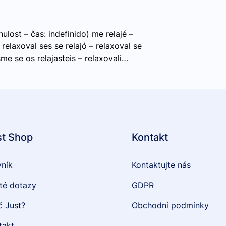
lost – čas: indefinido) me relajé –
 relaxoval ses se relajó – relaxoval se
sme se os relajasteis – relaxovali…
st Shop
Kontakt
vník
Kontaktujte nás
té dotazy
GDPR
č Just?
Obchodní podmínky
takt