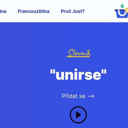
ina
Francouzština
Proč Just?
Slovník
"unirse"
Přidat se -->