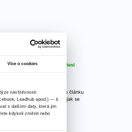
cky
Více o cookies
gličtině - Jednoduchý a efektivní
 pokročilé.
icky, je dobré začít s něčím
ako jsou dny v týdnu. V tomto článku
alýze návštěvnosti
napíšou dny v týdnu anglicky, jak se
cebook, Leadhub apod.) — ti
 s dalšími daty, která jim
ete kdykoli změnit nebo