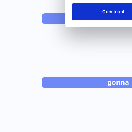
Odmítnout
I like to 
gonna