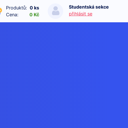
Studentská sekce
Produktů:
0 ks
přihlásit se
Cena:
0 Kč