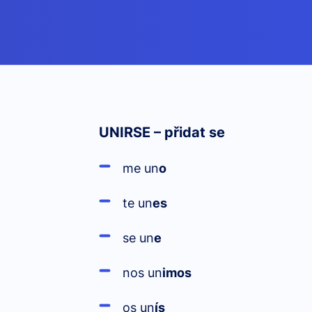
UNIRSE – přidat se
me un
o
te un
es
se un
e
nos un
imos
os un
ís