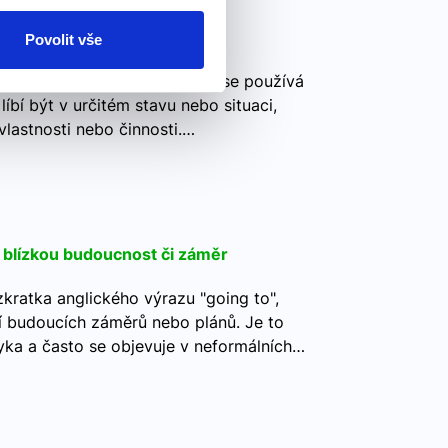
Povolit vše
v angličtině Fráze "I like to be" se používá
líbí být v určitém stavu nebo situaci,
vlastnosti nebo činnosti.…
e blízkou budoucnost či záměr
kratka anglického výrazu "going to",
ní budoucích záměrů nebo plánů. Je to
yka a často se objevuje v neformálních…