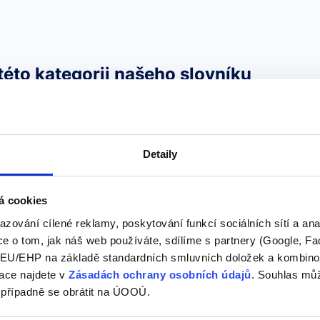
této kategorii našeho slovníku
Dny v týdnu angli
Detaily
Naučte se dny v týdnu v an
průvodce pro začátečníky i
nglicky
á cookies
Pokud se chcete naučit angl
jednoduchým a užitečným, j
azování cílené reklamy, poskytování funkcí sociálních sítí a an
se dozvíte, jak se řeknou a 
e o tom, jak náš web používáte, sdílíme s partnery (Google, Fa
vyslovují, jak…
U/EHP na základě standardních smluvních doložek a kombinovat
ace najdete v
Zásadách ochrany osobních údajů
. Souhlas můž
 případně se obrátit na ÚOOÚ.
I like to be