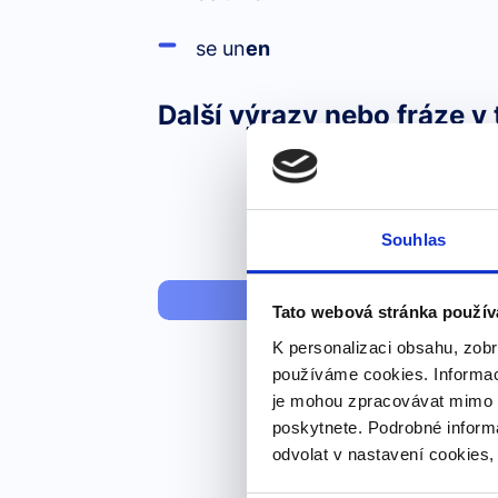
se un
en
Další výrazy nebo fráze v 
Souhlas
Dny v týdnu a
Tato webová stránka použív
K personalizaci obsahu, zobr
používáme cookies. Informac
je mohou zpracovávat mimo E
poskytnete. Podrobné inform
odvolat v nastavení cookies,