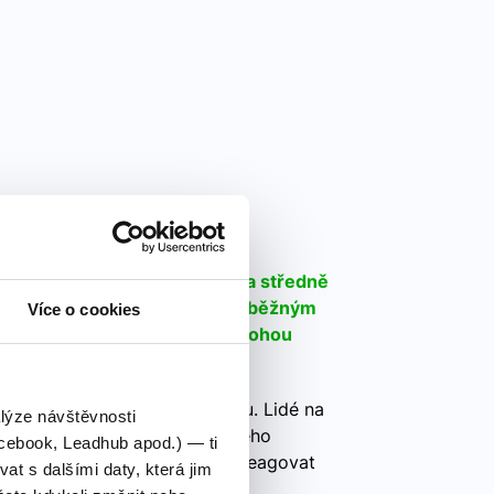
 B1
ličtiny, která je považována za středně
éto úrovni dokážou porozumět běžným
Více o cookies
šit veškeré situace, které mohou
aničí.
ažována za středně pokročilou. Lidé na
alýze návštěvnosti
m myšlenkám mluveného i psaného
cebook, Leadhub apod.) — ti
 výrazů. Dokážou spontánně reagovat
 s dalšími daty, která jim