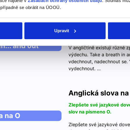
ace najdete v
Zásadách ochrany osobních údajů
. Souhlas můž
 případně se obrátit na ÚOOÚ.
take a deep breath
Upravit
zhluboka se nadechněte...
n... and out
V angličtině existují různé 
výdechu. Take a breath in a
vdechnout, nadechnout se. 
vydechnout. …
Anglická slova na
Zlepšete své jazykové do
slov na písmeno O.
a na O
Zlepšete své jazykové dov