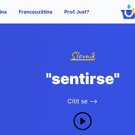
ina
Francouzština
Proč Just?
Slovník
"sentirse"
Cítit se -->