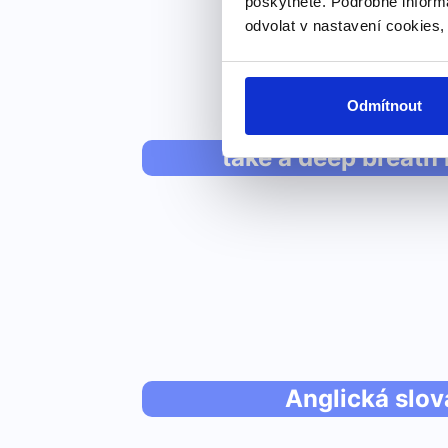
poskytnete. Podrobné inform
odvolat v nastavení cookies,
Odmítnout
take a deep breath i
Anglická slov