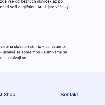
 zde vše od běžných slovíček až po
hatí vaši angličtinu. Ať už jste vášnivý…
idelné sloveso) sonrío – usmívám se
e – usmívá se sonreímos – usmíváme se
n – usmívají se
st Shop
Kontakt