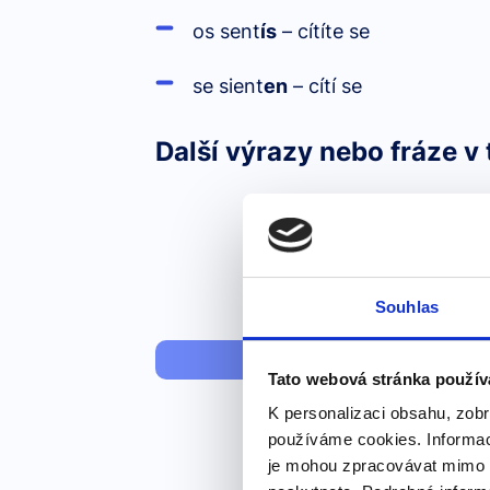
os sent
ís
– cítíte se
se sient
en
– cítí se
Další výrazy nebo fráze v 
Souhlas
Úroveň anglič
Tato webová stránka použív
K personalizaci obsahu, zobr
používáme cookies. Informac
je mohou zpracovávat mimo E