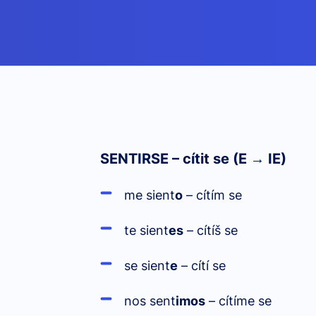
SENTIRSE – cítit se (E → IE)
me sient
o
– cítím se
te sient
es
– cítíš se
se sient
e
– cítí se
nos sent
imos
– cítíme se