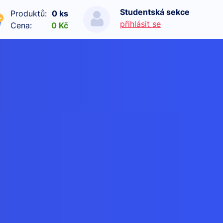
Studentská sekce
Produktů:
0 ks
přihlásit se
Cena:
0 Kč