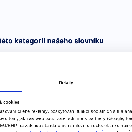
této kategorii našeho slovníku
Úroveň angličtiny
Angličtina B1 je úroveň ang
pokročilou. Studenti na t
Detaily
konverzačním tématům a ře
tiny B1
nastat na dovolené a v zahr
á cookies
Úroveň angličtiny B1 je pov
azování cílené reklamy, poskytování funkcí sociálních sítí a an
této úrovni rozumí hlavní
e o tom, jak náš web používáte, sdílíme s partnery (Google, Fa
projevu, včetně neznámých
U/EHP na základě standardních smluvních doložek a kombinovat
při rozhovoru s…