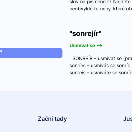
slov na písmeno O. Najdete
neobvyklé termíny, které obo
"sonrejír"
Usmívat se -->
"
SONREÍR – usmívat se (prav
sonríes – usmíváš se sonrí
sonreís – usmíváte se sonríe
Začni tady
Ju