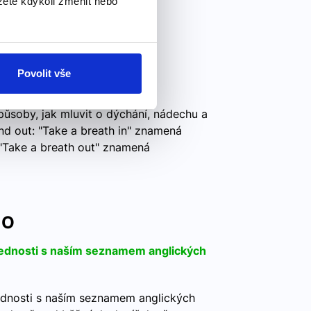
ete kdykoli změnit nebo
 in... and out
Povolit vše
 a vydechněte
způsoby, jak mluvit o dýchání, nádechu a
nd out: "Take a breath in" znamená
"Take a breath out" znamená
 O
vednosti s naším seznamem anglických
ednosti s naším seznamem anglických