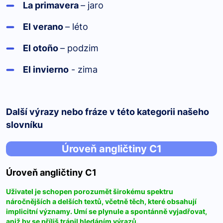
La primavera
– jaro
El verano
– léto
El otoño
– podzim
El invierno
- zima
Další výrazy nebo fráze v této kategorii našeho
slovníku
Úroveň angličtiny C1
Úroveň angličtiny C1
Uživatel je schopen porozumět širokému spektru
náročnějších a delších textů, včetně těch, které obsahují
implicitní významy. Umí se plynule a spontánně vyjadřovat,
aniž by se příliš trápil hledáním výrazů.