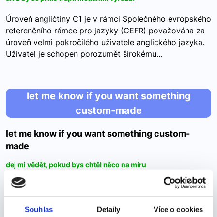
Úroveň angličtiny C1 je v rámci Společného evropského
referenčního rámce pro jazyky (CEFR) považována za
úroveň velmi pokročilého uživatele anglického jazyka.
Uživatel je schopen porozumět širokému…
let me know if you want something
custom-made
let me know if you want something custom-
made
dej mi vědět, pokud bys chtěl něco na míru
Let me know – Dej mi vědět Příklady použití: Když od
někoho potřebujete informace, můžete použít frázi "let
me know" jako způsob, jak říci, že očekáváte
Souhlas
Detaily
Více o cookies