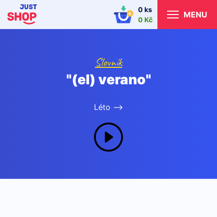
0 ks
MENU
0 Kč
Slovník
"(el) verano"
Léto -->