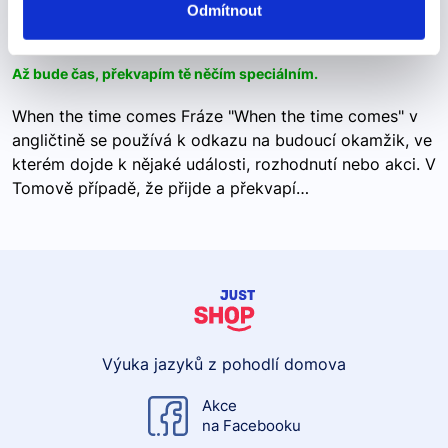
When the time comes, I'll surprise you with
Odmítnout
something special.
Až bude čas, překvapím tě něčím speciálním.
When the time comes Fráze "When the time comes" v
angličtině se používá k odkazu na budoucí okamžik, ve
kterém dojde k nějaké události, rozhodnutí nebo akci. V
Tomově případě, že přijde a překvapí…
Výuka jazyků z pohodlí domova
Akce
na Facebooku