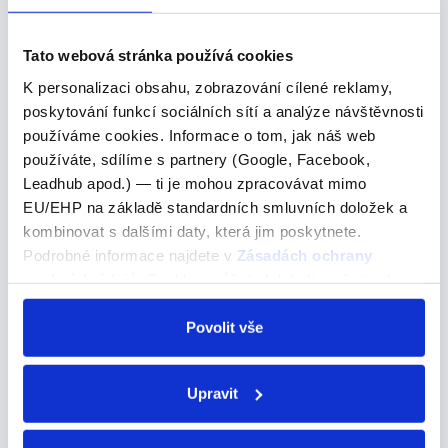
odpověď. "If you decide to come to the…
Tato webová stránka používá cookies
K personalizaci obsahu, zobrazování cílené reklamy,
who went to
poskytování funkcí sociálních sítí a analýze návštěvnosti
používáme cookies. Informace o tom, jak náš web
who went to
používáte, sdílíme s partnery (Google, Facebook,
Pojďme se podívat na správné řešení
Leadhub apod.) — ti je mohou zpracovávat mimo
EU/EHP na základě standardních smluvních doložek a
The same happened with 33-year-old actor Taron
kombinovat s dalšími daty, která jim poskytnete.
Egerton who went to primary school there. Totéž se
Podrobné informace najdete v
Zásadách ochrany
stalo třiatřicetiletému herci Taronu Egertonovi, který
osobních údajů
. Souhlas můžete kdykoli změnit nebo
tam chodil na základní školu. A) goes B)…
odvolat v nastavení cookies, případně se obrátit na
ÚOOÚ.
Povolit vše
When the time comes, I'll surprise
Upravit
you with something special.