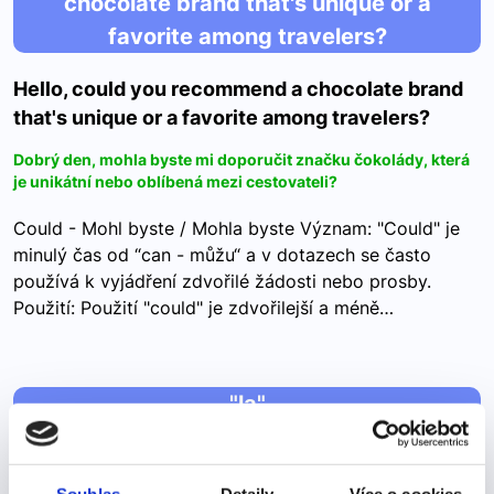
chocolate brand that's unique or a
favorite among travelers?
Hello, could you recommend a chocolate brand
that's unique or a favorite among travelers?
Dobrý den, mohla byste mi doporučit značku čokolády, která
je unikátní nebo oblíbená mezi cestovateli?
Could - Mohl byste / Mohla byste Význam: "Could" je
minulý čas od “can - můžu“ a v dotazech se často
používá k vyjádření zdvořilé žádosti nebo prosby.
Použití: Použití "could" je zdvořilejší a méně…
"la"
"la"