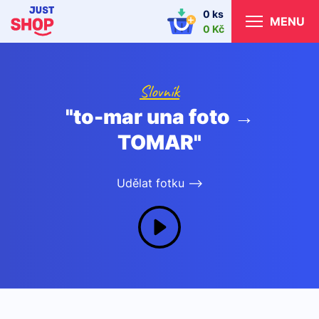
0 ks
MENU
0 Kč
Slovník
"to-mar una foto →
TOMAR"
Udělat fotku -->