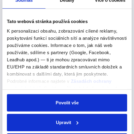
Souhlas
Detaily
Více o cookies
Ta -->
Člen ženského rodu, dle potřeby jde před podstatným
jménem. Odkazuje nás na něco konkrétního. Nefunguje
Tato webová stránka používá cookies
jako ukazovací zájmeno ale můžeme ho překládat jako
K personalizaci obsahu, zobrazování cílené reklamy,
(ta/tu/ten…). Pozor na rozpor s češtinou:…
poskytování funkcí sociálních sítí a analýze návštěvnosti
používáme cookies. Informace o tom, jak náš web
používáte, sdílíme s partnery (Google, Facebook,
Leadhub apod.) — ti je mohou zpracovávat mimo
"almorsar"
EU/EHP na základě standardních smluvních doložek a
kombinovat s dalšími daty, která jim poskytnete.
"almorsar"
Podrobné informace najdete v
Zásadách ochrany
Obědvat -->
osobních údajů
. Souhlas můžete kdykoli změnit nebo
odvolat v nastavení cookies, případně se obrátit na
ALMORZAR – obědvat (O → UE) almuerzo – obědvám
ÚOOÚ.
Povolit vše
almuerzas – obědváš almuerza – obědvá almorzamos –
obědváme almorzáis – obědváte almuerzan – obědvají
Upravit