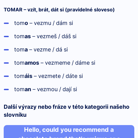
TOMAR – vzít, brát, dát si (pravidelné sloveso)
tom
o
– vezmu / dám si
tom
as
– vezmeš / dáš si
tom
a
– vezme / dá si
tom
amos
– vezmeme / dáme si
tom
áis
– vezmete / dáte si
tom
an
– vezmou / dají si
Další výrazy nebo fráze v této kategorii našeho
slovníku
Hello, could you recommend a