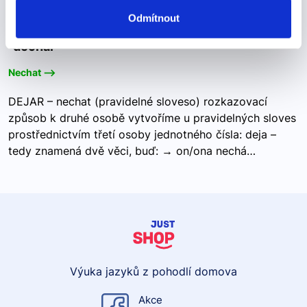
"dechar"
Odmítnout
"dechar"
Nechat -->
DEJAR – nechat (pravidelné sloveso) rozkazovací
způsob k druhé osobě vytvoříme u pravidelných sloves
prostřednictvím třetí osoby jednotného čísla: deja –
tedy znamená dvě věci, buď: → on/ona nechá…
Výuka jazyků z pohodlí domova
Akce