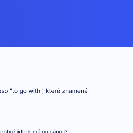
eso "to go with", které znamená
obré jídlo k mému nápoji?"