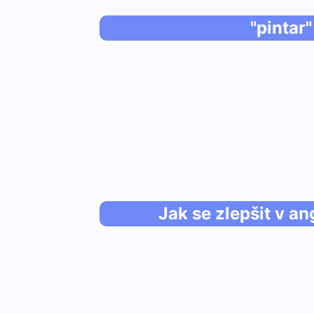
"pintar"
Jak se zlepšit v an