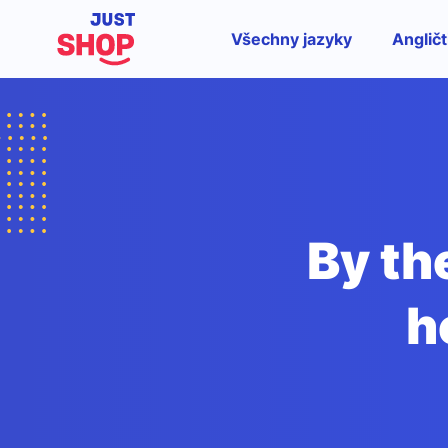
Všechny jazyky
Angličt
By th
h