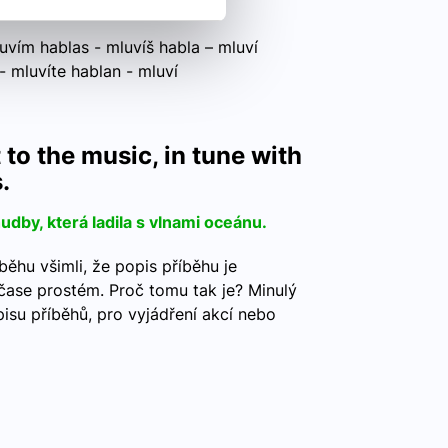
vím hablas - mluvíš habla – mluví
- mluvíte hablan - mluví
to the music, in tune with
.
dby, která ladila s vlnami oceánu.
íběhu všimli, že popis příběhu je
ase prostém. Proč tomu tak je? Minulý
isu příběhů, pro vyjádření akcí nebo