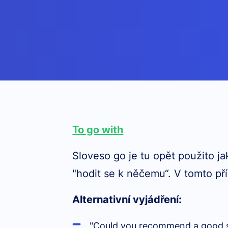
To go with
Sloveso go je tu opět použito ja
"hodit se k něčemu“. V tomto pří
Alternativní vyjádření:
"Could you recommend a good s