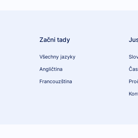
Začni tady
Ju
Všechny jazyky
Slo
Angličtina
Čas
Francouzština
Pro
Kon