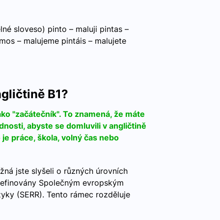
é sloveso) pinto – maluji pintas –
amos – malujeme pintáis – malujete
ngličtině B1?
ako "začátečník". To znamená, že máte
nosti, abyste se domluvili v angličtině
je práce, škola, volný čas nebo
žná jste slyšeli o různých úrovních
u definovány Společným evropským
yky (SERR). Tento rámec rozděluje