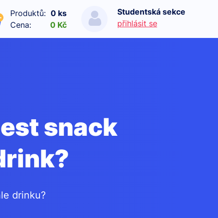
Studentská sekce
Produktů:
0 ks
přihlásit se
Cena:
0 Kč
best snack
drink?
le drinku?