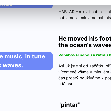
Mluvit -->
amos"
HABLAR – mluvit hablo – mlu
hablamos - mluvíme habláis
He moved his foot 
the ocean's waves
Pohyboval nohou v rytmu hu
e music, in tune
s waves.
Asi už jste si od začátku př
víceméně všude v minulém č
čas prostý používáme k pop
událostí,…
"pintar"