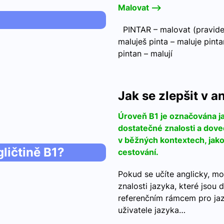
Malovat -->
PINTAR – malovat (pravideln
maluješ pinta – maluje pint
pintan – malují
Jak se zlepšit v a
Úroveň B1 je označována j
dostatečné znalosti a doved
v běžných kontextech, jako 
gličtině B1?
cestování.
Pokud se učíte anglicky, mo
znalosti jazyka, které jso
referenčním rámcem pro jaz
uživatele jazyka…