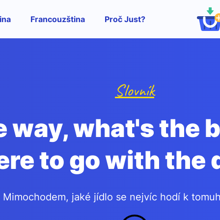
ina
Francouzština
Proč Just?
Slovník
e way, what's the 
ere to go with the 
Mimochodem, jaké jídlo se nejvíc hodí k tomuh