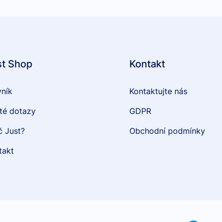
st Shop
Kontakt
vník
Kontaktujte nás
té dotazy
GDPR
č Just?
Obchodní podmínky
takt