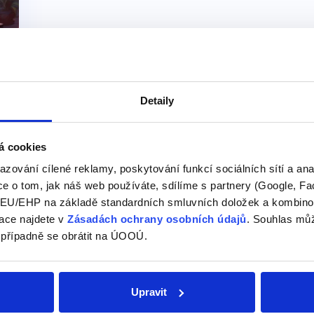
Detaily
á cookies
azování cílené reklamy, poskytování funkcí sociálních sítí a an
e o tom, jak náš web používáte, sdílíme s partnery (Google, Fa
U/EHP na základě standardních smluvních doložek a kombinovat
ace najdete v
Zásadách ochrany osobních údajů
. Souhlas můž
této kategorii našeho slovníku
 případně se obrátit na ÚOOÚ.
"ablar → ablamos
Upravit