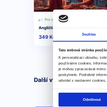
Pro všechny
Angličtina v restauraci a baru
Souhlas
349 Kč
Detail
Tato webová stránka použív
K personalizaci obsahu, zobr
používáme cookies. Informac
je mohou zpracovávat mimo E
poskytnete. Podrobné inform
Další výrazy nebo fráze v 
odvolat v nastavení cookies,
Odmítnout