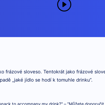
ko frázové sloveso. Tentokrát jako frázové slov
padě „jaké jídlo se hodí k tomuhle drinku“.
nack to accompany my drink?" – "Můžete doporučit d