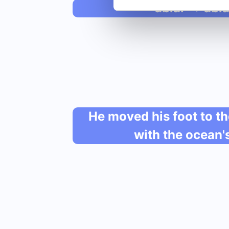
"ablar → abl
He moved his foot to th
with the ocean'