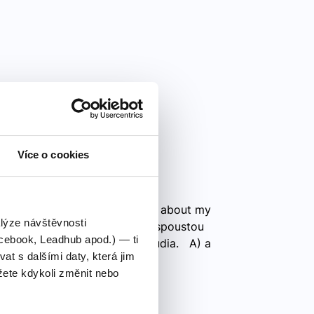
Více o cookies
vné řešení
s of memories and I’m writing about my
alýze návštěvnosti
ce. Teď jsem zpátky doma se spoustou
cebook, Leadhub apod.) — ti
zkušenostech z výměnného studia. A) a
 s dalšími daty, která jim
ete kdykoli změnit nebo