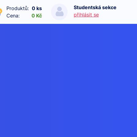
Studentská sekce
Produktů:
0 ks
přihlásit se
Cena:
0 Kč