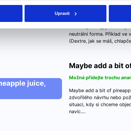
how are you,
Upravit
jak se máš
ou,
Různé způsoby, jak se zept
neutrální forma. Příklad ve 
(Dextre, jak se máš, chlap
Maybe add a bit of
Možná přidejte trochu ana
neapple juice,
Maybe add a bit of pineappl
zdvořilého návrhu nebo pož
situaci, kdy si chceme obj
navíc.…