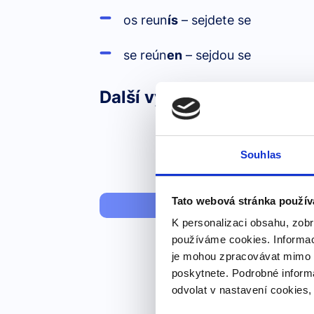
os reun
ís
– sejdete se
se reún
en
– sejdou se
Další výrazy nebo fráze v 
Souhlas
lots of
Tato webová stránka použív
K personalizaci obsahu, zobr
používáme cookies. Informac
je mohou zpracovávat mimo E
poskytnete. Podrobné inform
odvolat v nastavení cookies,