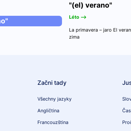
"(el) verano"
Léto -->
no"
La primavera – jaro El veran
zima
Začni tady
Ju
Všechny jazyky
Slo
Angličtina
Čas
Francouzština
Pro