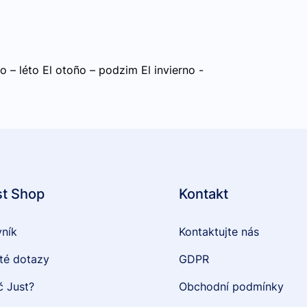
o – léto El otoño – podzim El invierno -
st Shop
Kontakt
vník
Kontaktujte nás
té dotazy
GDPR
č Just?
Obchodní podmínky