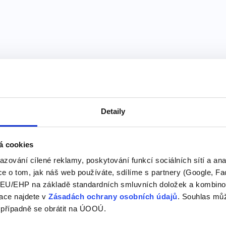
této kategorii našeho slovníku
lots of
Detaily
Pojďme se podívat na sprá
á cookies
Now I’m back home with lot
azování cílené reklamy, poskytování funkcí sociálních sítí a an
exchange student experien
e o tom, jak náš web používáte, sdílíme s partnery (Google, Fa
vzpomínek a píšu o svých 
U/EHP na základě standardních smluvních doložek a kombinovat
lot B)…
ace najdete v
Zásadách ochrany osobních údajů
. Souhlas můž
 případně se obrátit na ÚOOÚ.