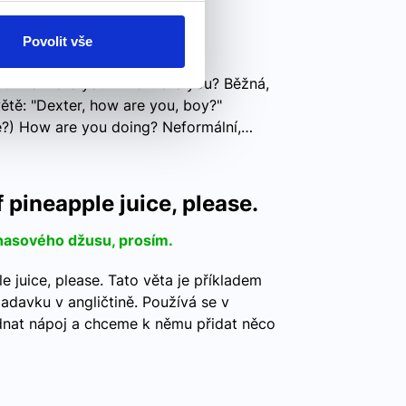
Povolit vše
at "How are you?" How are you? Běžná,
větě: "Dexter, how are you, boy?"
če?) How are you doing? Neformální,…
 pineapple juice, please.
nasového džusu, prosím.
e juice, please. Tato věta je příkladem
adavku v angličtině. Používá se v
ednat nápoj a chceme k němu přidat něco