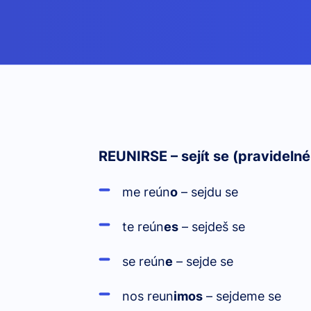
REUNIRSE – sejít se (pravidelné
me reún
o
– sejdu se
te reún
es
– sejdeš se
se reún
e
– sejde se
nos reun
imos
– sejdeme se