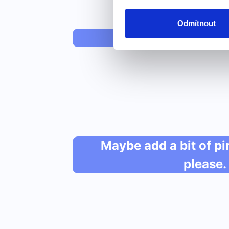
Odmítnout
how are y
Maybe add a bit of pi
please.