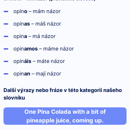
opin
o
– mám názor
opin
as
– máš názor
opin
a
– má názor
opin
amos
– máme názor
opin
áis
– máte názor
opin
an
– mají názor
Další výrazy nebo fráze v této kategorii našeho
slovníku
One Pina Colada with a bit of
pineapple juice, coming up.