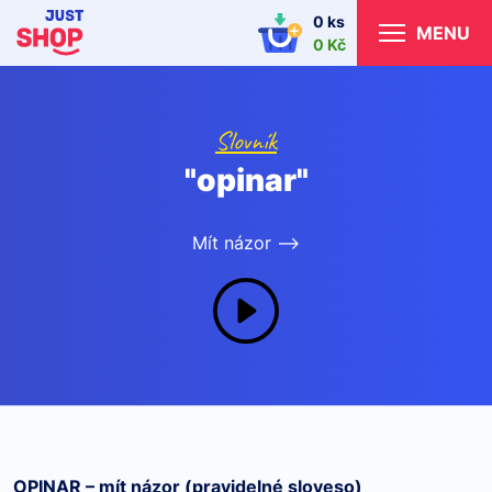
0 ks
MENU
0 Kč
Slovník
"opinar"
Mít názor -->
OPINAR – mít názor (pravidelné sloveso)