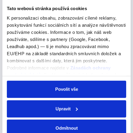
B) not C) no Tady je důležité umět správně používat
Tato webová stránka používá cookies
ANY/NO - protože obojí může…
K personalizaci obsahu, zobrazování cílené reklamy,
poskytování funkcí sociálních sítí a analýze návštěvnosti
používáme cookies. Informace o tom, jak náš web
Make it as spicy as you can.
používáte, sdílíme s partnery (Google, Facebook,
Leadhub apod.) — ti je mohou zpracovávat mimo
Make it as spicy as you can.
EU/EHP na základě standardních smluvních doložek a
kombinovat s dalšími daty, která jim poskytnete.
Udělejte to tak pikantní, jak jen to jde.
Podrobné informace najdete v
Zásadách ochrany
Make it as spicy as you can Struktura "as ... as" je v
osobních údajů
. Souhlas můžete kdykoli změnit nebo
angličtině používána pro vyjádření srovnání a pro
odvolat v nastavení cookies, případně se obrátit na
zdůraznění rovnosti. Tuto strukturu lze použít také v
ÚOOÚ.
Povolit vše
negativní formě. Například jako "It's…
Upravit
"poder"
Odmítnout