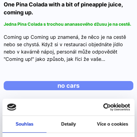
One Pina Colada with a bit of pineapple juice,
coming up.
Jedna Pina Colada s trochou ananasového džusu je na cestě.
Coming up Coming up znamená, že něco je na cestě
nebo se chystá. Když si v restauraci objednáte jídlo
nebo v kavárně nápoj, personál může odpovědět
"Coming up!" jako způsob, jak říci že vaše…
no cars
no cars
Pojďme se podívat na správné řešení
Souhlas
Detaily
Více o cookies
It is a peaceful island where there are almost no carsJe
to klidný ostrov, kde téměř nejezdí žádná auta. A) any