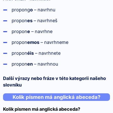
propong
o
– navrhnu
propon
es
– navrhneš
propon
e
– navrhne
propon
emos
– navrhneme
propon
éis
– navrhnete
propon
en
– navrhnou
Další výrazy nebo fráze v této kategorii našeho
slovníku
Kolik písmen má anglická abeceda?
Kolik písmen má anglická abeceda?