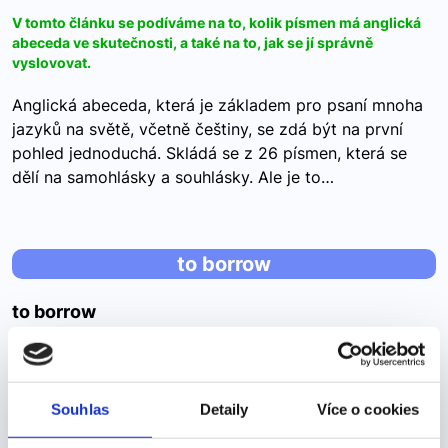
V tomto článku se podíváme na to, kolik písmen má anglická
abeceda ve skutečnosti, a také na to, jak se jí správně
vyslovovat.
Anglická abeceda, která je základem pro psaní mnoha
jazyků na světě, včetně češtiny, se zdá být na první
pohled jednoduchá. Skládá se z 26 písmen, která se
dělí na samohlásky a souhlásky. Ale je to…
to borrow
to borrow
půjčit si
Rozdíl mezi "borrow" a “lend" V angličtině máme dvě
Souhlas
Detaily
Více o cookies
slovíčka, která nám vyjadřují sloveso “půjčit”. Každé z
nich se používá trochu jinak. Pojďme se tedy podívat