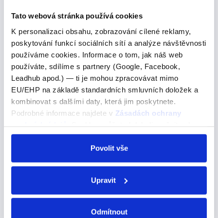
jak fungují: Borrow Význam: Půjčit…
Tato webová stránka používá cookies
K personalizaci obsahu, zobrazování cílené reklamy,
poskytování funkcí sociálních sítí a analýze návštěvnosti
"rekomendar"
používáme cookies. Informace o tom, jak náš web
používáte, sdílíme s partnery (Google, Facebook,
"rekomendar"
Leadhub apod.) — ti je mohou zpracovávat mimo
EU/EHP na základě standardních smluvních doložek a
Doporučit -->
kombinovat s dalšími daty, která jim poskytnete.
RECOMENDAR – doporučit (E → IE) recomiendo –
Podrobné informace najdete v
Zásadách ochrany
doporučuji recomiendas – doporučuješ recomienda –
osobních údajů
. Souhlas můžete kdykoli změnit nebo
doporučuje recomendamos – doporučujeme
odvolat v nastavení cookies, případně se obrátit na
recomendáis – doporučujete recomiendan – doporučují
ÚOOÚ.
Povolit vše
Upravit
and you
Odmítnout
and you