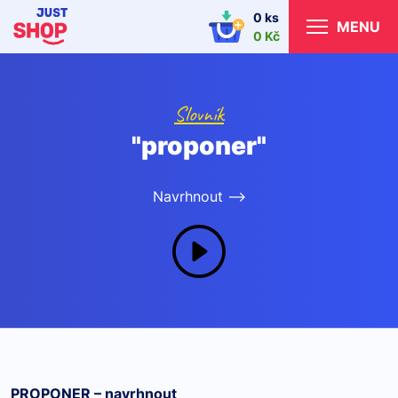
0 ks
MENU
0 Kč
Slovník
"proponer"
Navrhnout -->
PROPONER – navrhnout