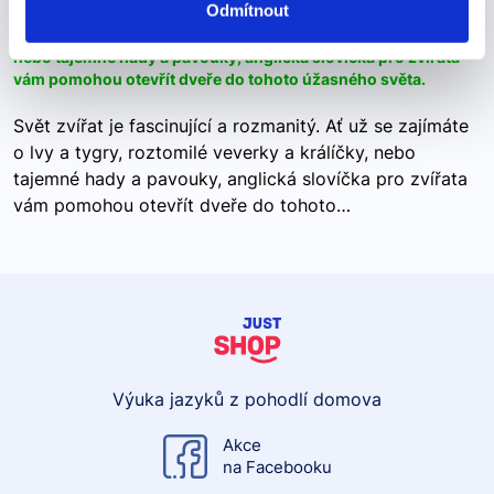
Odmítnout
Ať už se zajímáte o lvy a tygry, roztomilé veverky a králíčky,
nebo tajemné hady a pavouky, anglická slovíčka pro zvířata
vám pomohou otevřít dveře do tohoto úžasného světa.
Svět zvířat je fascinující a rozmanitý. Ať už se zajímáte
o lvy a tygry, roztomilé veverky a králíčky, nebo
tajemné hady a pavouky, anglická slovíčka pro zvířata
vám pomohou otevřít dveře do tohoto…
Výuka jazyků z pohodlí domova
Akce
na Facebooku