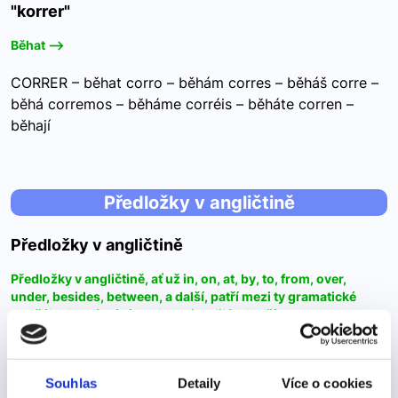
"korrer"
Běhat -->
CORRER – běhat corro – běhám corres – běháš corre –
běhá corremos – běháme corréis – běháte corren –
běhají
Předložky v angličtině
Předložky v angličtině
Předložky v angličtině, ať už in, on, at, by, to, from, over,
under, besides, between, a další, patří mezi ty gramatické
strašáky, které trápí studenty i rodilé mluvčí.
Předložky v angličtině, ať už in, on, at, by, to, from,
over, under, besides, between, a další, patří mezi ty
Souhlas
Detaily
Více o cookies
gramatické strašáky, které trápí studenty i rodilé