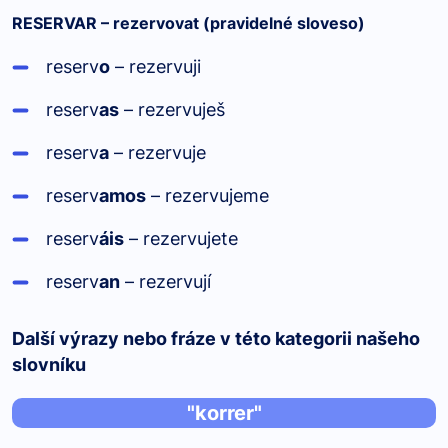
RESERVAR – rezervovat (pravidelné sloveso)
reserv
o
– rezervuji
reserv
as
– rezervuješ
reserv
a
– rezervuje
reserv
amos
– rezervujeme
reserv
áis
– rezervujete
reserv
an
– rezervují
Další výrazy nebo fráze v této kategorii našeho
slovníku
"korrer"