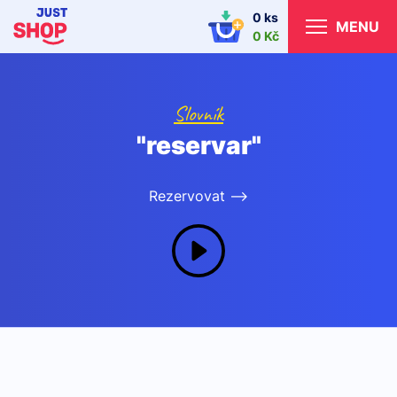
0 ks
MENU
0 Kč
Slovník
"reservar"
Rezervovat -->