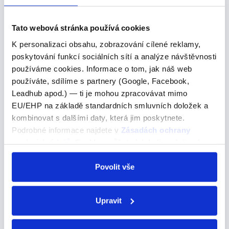
mluvčí. Ale nebojte se, s trochou…
Tato webová stránka používá cookies
K personalizaci obsahu, zobrazování cílené reklamy,
have to
poskytování funkcí sociálních sítí a analýze návštěvnosti
používáme cookies. Informace o tom, jak náš web
have to
používáte, sdílíme s partnery (Google, Facebook,
Leadhub apod.) — ti je mohou zpracovávat mimo
muset
EU/EHP na základě standardních smluvních doložek a
kombinovat s dalšími daty, která jim poskytnete.
Použití "have to" a "has to” v angličtině Oboje znamená
Podrobné informace najdete v
Zásadách ochrany
muset a rozdíl je jednoduše u používání jednotných
osobních údajů
. Souhlas můžete kdykoli změnit nebo
osob. "Have to" a "has to" se používají k vyjádření
odvolat v nastavení cookies, případně se obrátit na
nutnosti nebo povinnosti. Jednoduše to…
ÚOOÚ.
Povolit vše
Anglická zvířata podle abecedy
Upravit
Anglická zvířata podle abecedy