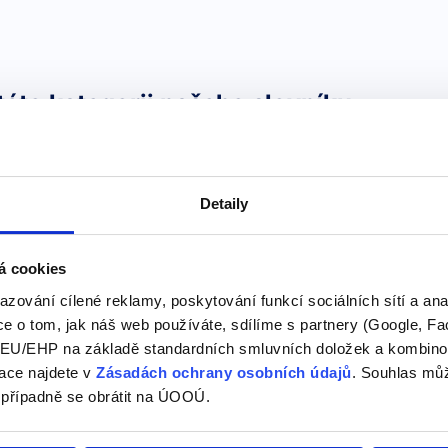
této kategorii našeho slovníku
Why doesn’t he
Detaily
Proč (on)
t he
Tázací zájmena (Wh-questio
á cookies
používají k vytvoření otáze
azování cílené reklamy, poskytování funkcí sociálních sítí a an
význam a použití. Why (pro
e o tom, jak náš web používáte, sdílíme s partnery (Google, Fa
příčiny. …
U/EHP na základě standardních smluvních doložek a kombinovat
ace najdete v
Zásadách ochrany osobních údajů
. Souhlas můž
 případně se obrátit na ÚOOÚ.
try to see