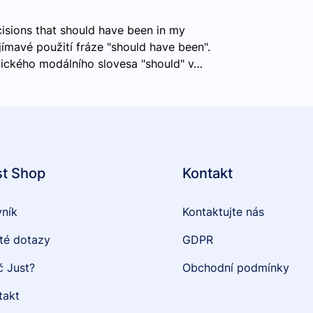
cisions that should have been in my
ímavé použití fráze "should have been".
lického modálního slovesa "should" v…
st Shop
Kontakt
vník
Kontaktujte nás
té dotazy
GDPR
č Just?
Obchodní podmínky
takt