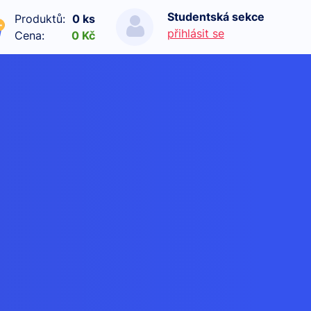
Studentská sekce
Produktů:
0 ks
přihlásit se
Cena:
0 Kč