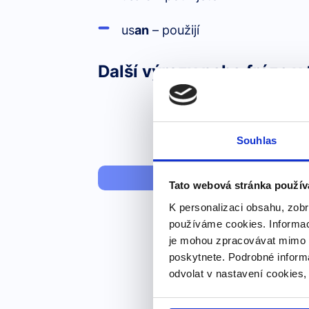
us
an
– použijí
Další výrazy nebo fráze v 
Souhlas
Why doesn’
Tato webová stránka použív
K personalizaci obsahu, zobr
používáme cookies. Informac
je mohou zpracovávat mimo E
poskytnete. Podrobné inform
odvolat v nastavení cookies,