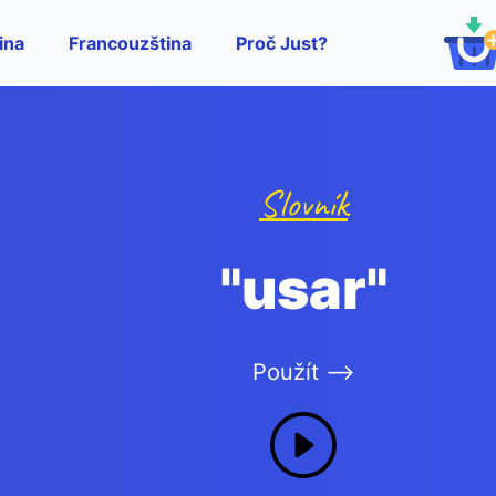
ina
Francouzština
Proč Just?
Slovník
"usar"
Použít -->