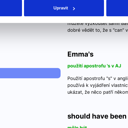
Pojďme se podívat na sprá
Upravit
e
You can try to see the diffe
můžete vyzkoušet sami! Bavt
dobré vědět to, že s "can" v
Emma's
použití apostrofu 's v AJ
Použití apostrofu "s" v angli
používá k vyjádření vlastnic
ukázat, že něco patří něk
should have been
mělo být