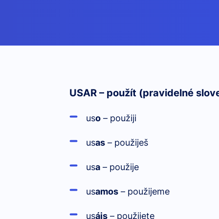
USAR – použít (pravidelné slov
us
o
– použiji
us
as
– použiješ
us
a
– použije
us
amos
– použijeme
us
áis
– použijete