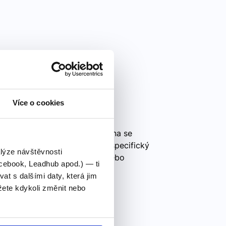
Více o cookies
ns) v angličtině Tázací zájmena se
k. Každé z těchto zájmen má specifický
alýze návštěvnosti
č) Použití: Zjištění důvodu nebo
cebook, Leadhub apod.) — ti
 s dalšími daty, která jim
ete kdykoli změnit nebo