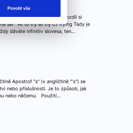
vné řešení
Povolit vše
rence for yourself! Have fun!Rozdíl si
e se! A) to try B) try C) trying Tady je
ždy dáváte infinitiv slovesa, ten…
čtině Apostrof "s" (v angličtině "'s") se
tví nebo příslušnosti. Je to způsob, jak
omu nebo něčemu. Použití…