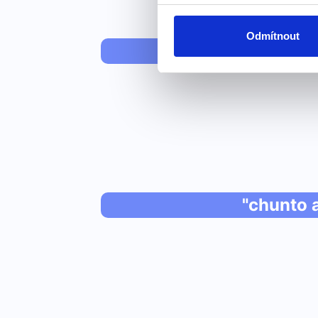
Odmítnout
if
"chunto 