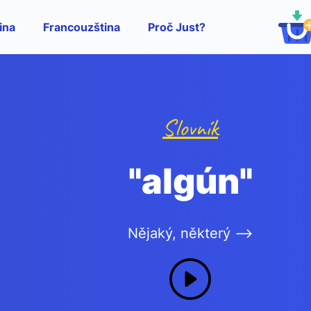
ina
Francouzština
Proč Just?
Slovník
"algún"
Nějaký, některý -->