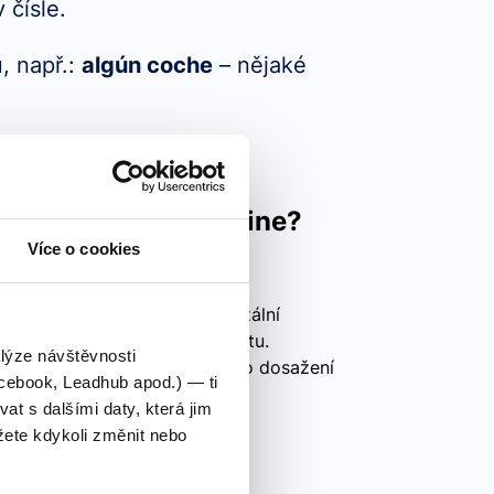
 čísle.
, např.:
algún coche
– nějaké
et a glass of white wine?
Více o cookies
ci bílého vína?
nam: "To get" je velmi univerzální
ýznamy v závislosti na kontextu.
alýze návštěvnosti
yjádření získání, obdržení nebo dosažení
cebook, Leadhub apod.) — ti
 s dalšími daty, která jim
ete kdykoli změnit nebo