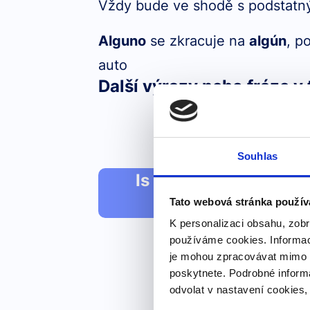
Vždy bude ve shodě s podstatný
Alguno
se zkracuje na
algún
, p
auto
Další výrazy nebo fráze v 
Souhlas
Is it possible to get a
wine?
Tato webová stránka použív
K personalizaci obsahu, zobr
používáme cookies. Informac
je mohou zpracovávat mimo E
poskytnete. Podrobné inform
odvolat v nastavení cookies,