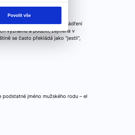
Povolit vše
ině Spojka "if" se používá k vyjádření
ch významů a použití, zejména v
ině se často překládá jako "jestli",
e podstatné jméno mužského rodu – el