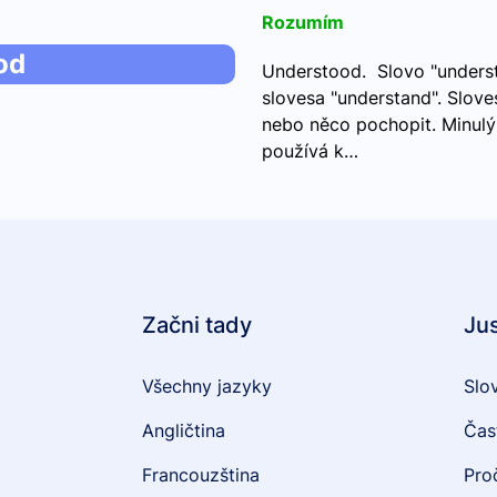
Rozumím
od
Understood. Slovo "understo
slovesa "understand". Slov
nebo něco pochopit. Minulý
používá k…
Začni tady
Ju
Všechny jazyky
Slo
Angličtina
Čas
Francouzština
Pro