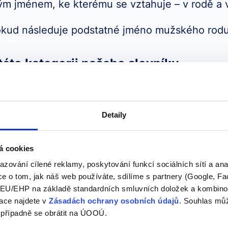
m jménem, ke kterému se vztahuje – v rodě a v
okud následuje podstatné jméno mužského rodu
této kategorii našeho slovníku
Is it possible to g
Detaily
Je možné dostat také skleni
 glass of white
To Get - Získat / Dostat Výz
á cookies
sloveso a může mít různé v
azování cílené reklamy, poskytování funkcí sociálních sítí a an
Nejčastěji se používá pro v
e o tom, jak náš web používáte, sdílíme s partnery (Google, Fa
něčeho.…
U/EHP na základě standardních smluvních doložek a kombinovat
ace najdete v
Zásadách ochrany osobních údajů
. Souhlas můž
 případně se obrátit na ÚOOÚ.
if