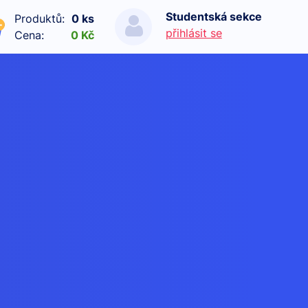
Studentská sekce
Produktů:
0 ks
přihlásit se
Cena:
0 Kč