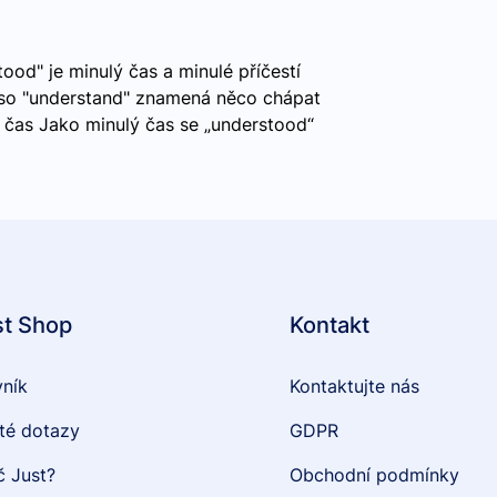
od" je minulý čas a minulé příčestí
eso "understand" znamená něco chápat
 čas Jako minulý čas se „understood“
st Shop
Kontakt
vník
Kontaktujte nás
té dotazy
GDPR
č Just?
Obchodní podmínky