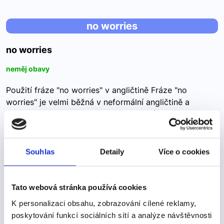
no worries
no worries
neměj obavy
Použití fráze "no worries" v angličtině Fráze "no
worries" je velmi běžná v neformální angličtině a
používá se k ujištění někoho, že není důvod se obávat
nebo stresovat. Významově je podobná výrazům…
Souhlas
Detaily
Více o cookies
"obtener"
Tato webová stránka používá cookies
"obtener"
K personalizaci obsahu, zobrazování cílené reklamy,
Získat, obdržet -->
poskytování funkcí sociálních sítí a analýze návštěvnosti