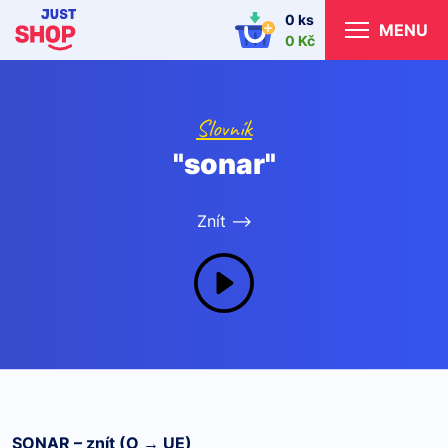
0 ks
MENU
0 Kč
Slovník
"sonar"
Znít -->
SONAR – znít (O → UE)