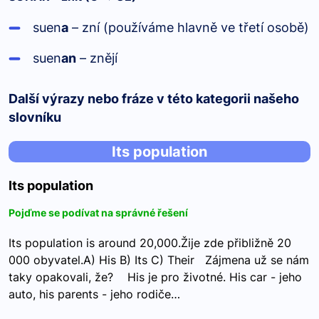
suen
a
– zní (používáme hlavně ve třetí osobě)
suen
an
– znějí
Další výrazy nebo fráze v této kategorii našeho
slovníku
Its population
Its population
Pojďme se podívat na správné řešení
Its population is around 20,000.Žije zde přibližně 20
000 obyvatel.A) His B) Its C) Their Zájmena už se nám
taky opakovali, že? His je pro životné. His car - jeho
auto, his parents - jeho rodiče…