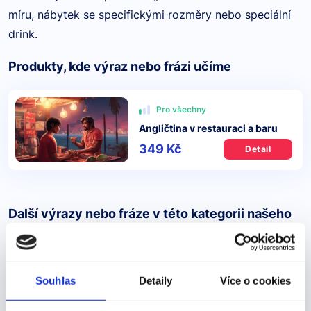
míru, nábytek se specifickými rozměry nebo speciální
drink.
Produkty, kde výraz nebo frázi učíme
Pro všechny
Angličtina v restauraci a baru
349 Kč
Detail
Další výrazy nebo fráze v této kategorii našeho
slovníku
By the way, what's the best snack
Souhlas
Detaily
Více o cookies
here to go with the drink?