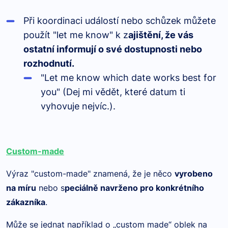
Při koordinaci událostí nebo schůzek můžete
použít "let me know" k z
ajištění, že vás
ostatní informují o své dostupnosti nebo
rozhodnutí.
"Let me know which date works best for
you" (Dej mi vědět, které datum ti
vyhovuje nejvíc.).
Custom-made
Výraz "custom-made" znamená, že je něco
vyrobeno
na míru
nebo s
peciálně navrženo pro konkrétního
zákazníka
.
Může se jednat například o „custom made“ oblek na