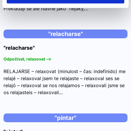
však různé použití a významy v různých kontextech.
Překládají se ale hlavně jako “nějaký,…
"relacharse"
"relacharse"
Odpočívat, relaxovat -->
RELAJARSE – relaxovat (minulost – čas: indefinido) me
relajé – relaxoval jsem te relajaste – relaxoval ses se
relajó – relaxoval se nos relajamos – relaxovali jsme se
os relajasteis – relaxovali…
"pintar"