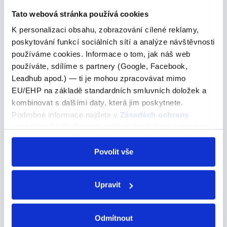
By the way, what's the best snack here to go
Tato webová stránka používá cookies
with the drink?
K personalizaci obsahu, zobrazování cílené reklamy,
Mimochodem, jaké jídlo se nejvíc hodí k tomuhle drinku?
poskytování funkcí sociálních sítí a analýze návštěvnosti
používáme cookies. Informace o tom, jak náš web
To go with Sloveso go je tu opět použito jako frázové
používáte, sdílíme s partnery (Google, Facebook,
sloveso. Tentokrát jako frázové sloveso "to go with",
Leadhub apod.) — ti je mohou zpracovávat mimo
které znamená "hodit se k něčemu“. V tomto případě
EU/EHP na základě standardních smluvních doložek a
„jaké jídlo se hodí k tomuhle drinku“.…
kombinovat s dalšími daty, která jim poskytnete.
Podrobné informace najdete v
Zásadách ochrany
osobních údajů
. Souhlas můžete kdykoli změnit nebo
any ideas
odvolat v nastavení cookies, případně se obrátit na
ÚOOÚ.
Povolit vše
any ideas
nějaké nápady
Upravit
Použití "any" a "some" v angličtině "Any" a "some" se
používají k vyjádření neurčitého množství něčeho. Mají
Odmítnout