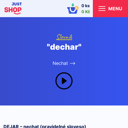
0 ks
MENU
0 Kč
Slovník
"dechar"
Nechat -->
DEJAR – nechat (pravidelné sloveso)