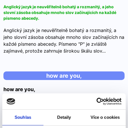
Anglický jazyk je neuvěřitelně bohatý a rozmanitý, a jeho
slovní zásoba obsahuje mnoho slov začínajících na každé
písmeno abecedy.
Anglický jazyk je neuvěřitelně bohatý a rozmanitý, a
jeho slovní zásoba obsahuje mnoho slov začínajících na
každé písmeno abecedy. Písmeno "P" je zvláště
zajímavé, protože zahrnuje širokou škálu slov…
how are you,
how are you,
jak se máš
Různé způsoby, jak se zeptat "How are you?" How are
Souhlas
Detaily
Více o cookies
you? Běžná, neutrální forma. Příklad ve větě: "Dexter,
how are you, boy?" (Dextre, jak se máš, chlapče?) How