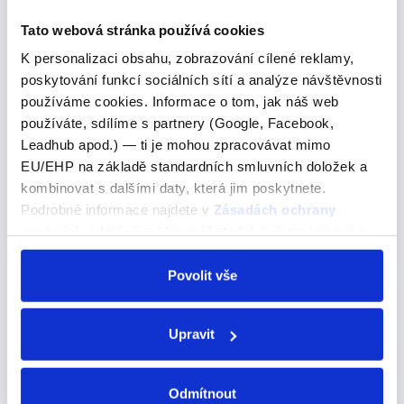
are you doing? Neformální,…
Tato webová stránka používá cookies
K personalizaci obsahu, zobrazování cílené reklamy,
poskytování funkcí sociálních sítí a analýze návštěvnosti
that
používáme cookies. Informace o tom, jak náš web
používáte, sdílíme s partnery (Google, Facebook,
that
Leadhub apod.) — ti je mohou zpracovávat mimo
EU/EHP na základě standardních smluvních doložek a
že
kombinovat s dalšími daty, která jim poskytnete.
Použití spojky "that" v angličtině Spojka "that" se
Podrobné informace najdete v
Zásadách ochrany
používá k zavedení vedlejší věty, která poskytuje více
osobních údajů
. Souhlas můžete kdykoli změnit nebo
informací o hlavní větě. Jednoduše řečeno se do
odvolat v nastavení cookies, případně se obrátit na
češtiny překládá jako “že”. Někdy se ale…
ÚOOÚ.
Povolit vše
Upravit
visitors a year
Odmítnout
visitors a year