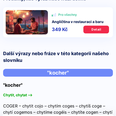
Pro všechny
Angličtina v restauraci a baru
349 Kč
Detail
Další výrazy nebo fráze v této kategorii našeho
slovníku
"kocher"
"kocher"
Chytit, chytat -->
COGER – chytit cojo – chytím coges – chytíš coge –
chytí cogemos – chytíme cogéis – chytíte cogen – chytí