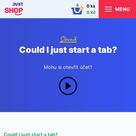
0 ks
MENU
0 Kč
Slovník
Could I just start a tab?
Mohu si otevřít účet?
Could I just start a tab?