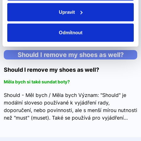
Ukazovací zájmena: este – tento estos – tito,toto esta –
tato estas – tyto Vždy jdou ve shodě v rodě a v čísle s
Upravit
podstatným jménem: Este es Pedro – toto je Pedro
Estos son mis padres – toto jsou…
Odmítnout
Should I remove my shoes as well?
Should I remove my shoes as well?
Měla bych si také sundat boty?
Should - Měl bych / Měla bych Význam: "Should" je
modální sloveso používané k vyjádření rady,
doporučení, nebo povinnosti, ale s menší mírou nutnosti
než "must" (muset). Také se používá pro vyjádření…