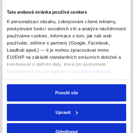
Pokud se často bavíte s anglicky mluvícími lidmi na
internetu, jistě jste si všimli, že používají různé zkratky,
Tato webová stránka používá cookies
které vám nemusí být na první pohled jasné. Co
K personalizaci obsahu, zobrazování cílené reklamy,
znamená ASAP, FYI nebo LOL? A proč je…
poskytování funkcí sociálních sítí a analýze návštěvnosti
používáme cookies. Informace o tom, jak náš web
používáte, sdílíme s partnery (Google, Facebook,
"empesar"
Leadhub apod.) — ti je mohou zpracovávat mimo
EU/EHP na základě standardních smluvních doložek a
"empesar"
kombinovat s dalšími daty, která jim poskytnete.
Podrobné informace najdete v
Zásadách ochrany
Začít -->
osobních údajů
. Souhlas můžete kdykoli změnit nebo
odvolat v nastavení cookies, případně se obrátit na
EMPEZAR – začít – E → IE empiezo – začínám
ÚOOÚ.
Povolit vše
empiezas – začínáš empieza – začíná empezamos –
začínáme empezáis – začínáte empiezan – začínají
Upravit
"amar"
Odmítnout