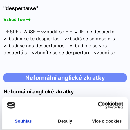
"despertarse"
Vzbudit se -->
DESPERTARSE – vzbudit se – E → IE me despierto –
vzbudím se te despiertas – vzbudíš se se despierta –
vzbudí se nos despertamos – vzbudíme se vos
despertáis – vzbudíte se se despiertan – vzbudí se
Neformální anglické zkratky
Neformální anglické zkratky
Pokud se často bavíte s anglicky mluvícími lidmi na internetu,
jistě jste si všimli, že používají různé zkratky, které vám
nemusí být na první pohled jasné. Co znamená ASAP, FYI
nebo LOL? A proč je vůbec používají?
Souhlas
Detaily
Více o cookies