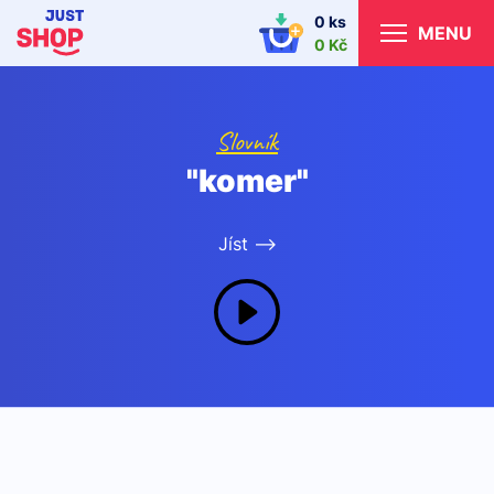
0 ks
MENU
0 Kč
Slovník
"komer"
Jíst -->