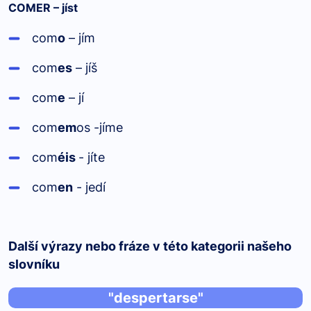
COM
ER
– jíst
com
o
– jím
com
es
– jíš
com
e
– jí
com
em
os
-jíme
com
éis
- jíte
com
en
- jedí
Další výrazy nebo fráze v této kategorii našeho
slovníku
"despertarse"