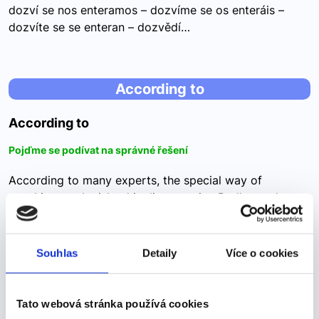
dozví se nos enteramos – dozvíme se os enteráis –
dozvíte se se enteran – dozvědí…
According to
According to
Pojďme se podívat na správné řešení
According to many experts, the special way of
speaking on the island is disappearing.Podle mnoha
odborníků se zvláštní způsob mluvy na ostrově vytrácí.
63 A) for B) to C) — Tady moc věcí…
Souhlas
Detaily
Více o cookies
"eksplorar"
Tato webová stránka používá cookies