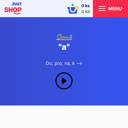
0 ks
MENU
0 Kč
Slovník
"a"
Do, pro, na, k -->