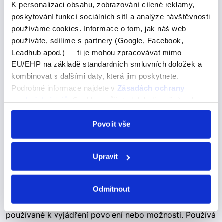
K personalizaci obsahu, zobrazování cílené reklamy,
"eksplorar"
poskytování funkcí sociálních sítí a analýze návštěvnosti
Prozkoumat -->
používáme cookies. Informace o tom, jak náš web
používáte, sdílíme s partnery (Google, Facebook,
EXPLORAR – zkoumat (pravidelné sloveso) exploro –
Leadhub apod.) — ti je mohou zpracovávat mimo
zkoumám exploras – zkoumáš explora – zkoumá
EU/EHP na základě standardních smluvních doložek a
exploramos – zkoumáme exploráis – zkoumáte
kombinovat s dalšími daty, která jim poskytnete.
exploran – zkoumají
Podrobné informace najdete v
Zásadách ochrany
osobních údajů
. Souhlas můžete kdykoli změnit nebo
odvolat v nastavení cookies, případně se obrátit na
Certainly, may I see your passport
ÚOOÚ.
Povolit vše
and ticket?
Upravit
Certainly, may I see your passport and ticket?
Samozřejmě, mohu vidět váš pas a letenku?
Odmítnout
May - Mohu / Smím Význam: "May" je modální sloveso
používané k vyjádření povolení nebo možnosti. Používá