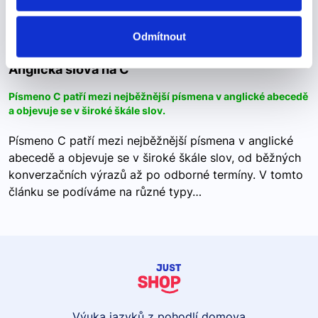
Anglická slova na C
Odmítnout
Anglická slova na C
Písmeno C patří mezi nejběžnější písmena v anglické abecedě
a objevuje se v široké škále slov.
Písmeno C patří mezi nejběžnější písmena v anglické
abecedě a objevuje se v široké škále slov, od běžných
konverzačních výrazů až po odborné termíny. V tomto
článku se podíváme na různé typy…
Výuka jazyků z pohodlí domova