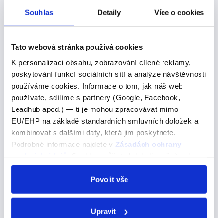
brání nám v tom, abychom se v jazyce posunuli dál.
Souhlas
Detaily
Více o cookies
Mnoho lidí se učí anglicky roky, ale stále se bojí mluvit.
Strach z chyb, z trapných situací a z nepochopení je
Tato webová stránka používá cookies
běžný a brání nám v tom, abychom se v jazyce
posunuli dál. V tomto článku se podíváme…
K personalizaci obsahu, zobrazování cílené reklamy,
poskytování funkcí sociálních sítí a analýze návštěvnosti
používáme cookies. Informace o tom, jak náš web
používáte, sdílíme s partnery (Google, Facebook,
how are you,
Leadhub apod.) — ti je mohou zpracovávat mimo
EU/EHP na základě standardních smluvních doložek a
how are you,
kombinovat s dalšími daty, která jim poskytnete.
Podrobné informace najdete v
Zásadách ochrany
jak se máš
osobních údajů
. Souhlas můžete kdykoli změnit nebo
Různé způsoby, jak se zeptat "How are you?" How are
odvolat v nastavení cookies, případně se obrátit na
you? Běžná, neutrální forma. Příklad ve větě: "Dexter,
ÚOOÚ.
Povolit vše
how are you, boy?" (Dextre, jak se máš, chlapče?) How
are you doing? Neformální,…
Upravit