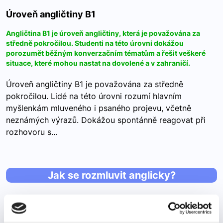
Úroveň angličtiny B1
Angličtina B1 je úroveň angličtiny, která je považována za
středně pokročilou. Studenti na této úrovni dokážou
porozumět běžným konverzačním tématům a řešit veškeré
situace, které mohou nastat na dovolené a v zahraničí.
Úroveň angličtiny B1 je považována za středně
pokročilou. Lidé na této úrovni rozumí hlavním
myšlenkám mluveného i psaného projevu, včetně
neznámých výrazů. Dokážou spontánně reagovat při
rozhovoru s…
Jak se rozmluvit anglicky?
Jak se rozmluvit anglicky?
Strach z chyb, z trapných situací a z nepochopení je běžný a