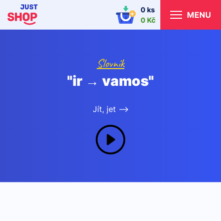
0 ks
MENU
0 Kč
Slovník
"ir → vamos"
Jít, jet -->