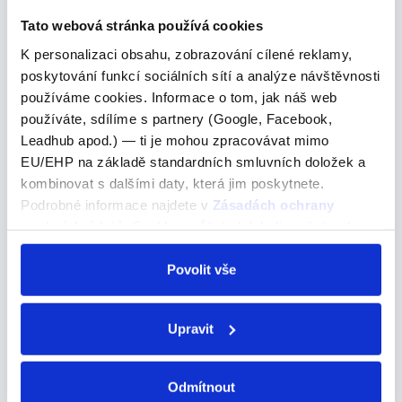
angličtině u každé otázky MUSÍME mít nějaké pomocné
Tato webová stránka používá cookies
sloveso kterým se začíná. Teď jde o to…
K personalizaci obsahu, zobrazování cílené reklamy,
poskytování funkcí sociálních sítí a analýze návštěvnosti
používáme cookies. Informace o tom, jak náš web
Anglická slova na G
používáte, sdílíme s partnery (Google, Facebook,
Leadhub apod.) — ti je mohou zpracovávat mimo
Anglická slova na G
EU/EHP na základě standardních smluvních doložek a
kombinovat s dalšími daty, která jim poskytnete.
Písmeno G patří v angličtině mezi poměrně běžné a nabízí
Podrobné informace najdete v
Zásadách ochrany
širokou škálu slov pro různé potřeby.
osobních údajů
. Souhlas můžete kdykoli změnit nebo
Písmeno G patří v angličtině mezi poměrně běžné a
odvolat v nastavení cookies, případně se obrátit na
nabízí širokou škálu slov pro různé potřeby. Ať už
ÚOOÚ.
Povolit vše
hledáte běžná slova pro každodenní použití, odborné
termíny pro specifické obory, nebo zábavná…
Upravit
"sonar"
Odmítnout