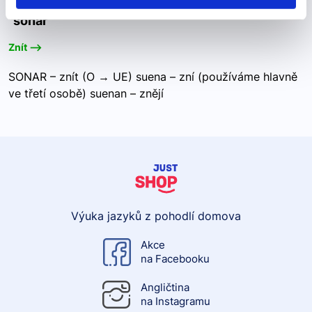
"sonar"
Znít -->
SONAR – znít (O → UE) suena – zní (používáme hlavně
ve třetí osobě) suenan – znějí
Výuka jazyků z pohodlí domova
Akce
na Facebooku
Angličtina
na Instagramu