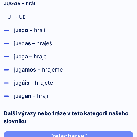
JUG
AR
– hrát
- U → UE
j
ue
g
o
– hraji
j
ue
g
as
– hraješ
j
ue
g
a
– hraje
jug
amos
– hrajeme
jug
áis
- hrajete
j
ue
g
an
– hrají
Další výrazy nebo fráze v této kategorii našeho
slovníku
"relacharse"