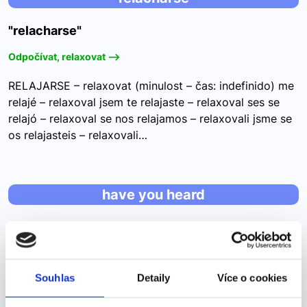
"relacharse"
Odpočívat, relaxovat -->
RELAJARSE – relaxovat (minulost – čas: indefinido) me
relajé – relaxoval jsem te relajaste – relaxoval ses se
relajó – relaxoval se nos relajamos – relaxovali jsme se
os relajasteis – relaxovali…
have you heard
have you heard
Pojďme se podívat na správné řešení
Souhlas
Detaily
Více o cookies
But have you heard of a pizzly?Ale slyšeli jste už o
pizzlym? A) are B) did C) have Jedná se o otázku. V