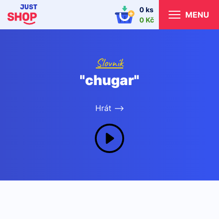
0 ks
MENU
0 Kč
Slovník
"chugar"
Hrát -->