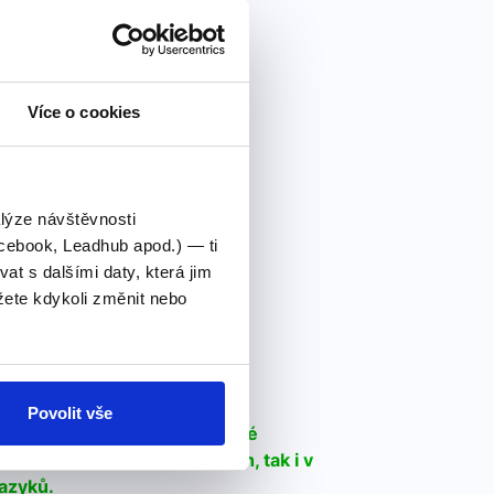
Více o cookies
alýze návštěvnosti
cebook, Leadhub apod.) — ti
 s dalšími daty, která jim
ete kdykoli změnit nebo
 F
Povolit vše
ě běžným písmenům v anglické
v rodných anglických slovech, tak i v
jazyků.