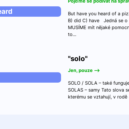
Pojďme se podívat na sprá
eard
But have you heard of a piz
B) did C) have Jedná se o 
MUSÍME mít nějaké pomocné
to…
"solo"
Jen, pouze -->
SOLO / SOLA – také funguj
SOLAS – samy Tato slova se
kterému se vztahují, v rodě a