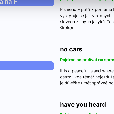
a na F
Písmeno F patří k poměrně
vyskytuje se jak v rodných a
slovech z jiných jazyků. Te
širokou…
no cars
Pojďme se podívat na sprá
It is a peaceful island wher
ostrov, kde téměř nejezdí 
je důležité umět správně p
have you heard