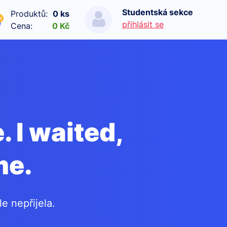
Studentská sekce
Produktů:
0 ks
přihlásit se
Cena:
0 Kč
. I waited,
me.
e nepřijela.