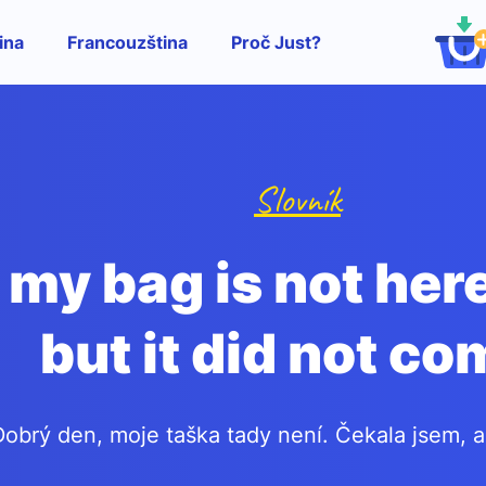
ina
Francouzština
Proč Just?
Slovník
 my bag is not here
but it did not co
Dobrý den, moje taška tady není. Čekala jsem, al