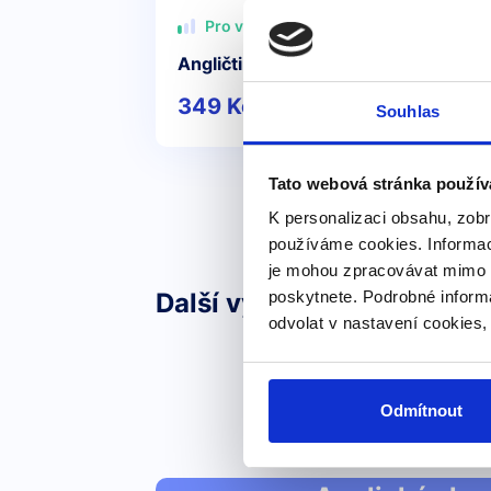
Pro všechny
Angličtina na letišti a v letadle
349 Kč
Detail
Souhlas
Tato webová stránka použív
K personalizaci obsahu, zobr
používáme cookies. Informac
je mohou zpracovávat mimo E
Další výrazy nebo fráze v 
poskytnete. Podrobné inform
odvolat v nastavení cookies,
Odmítnout