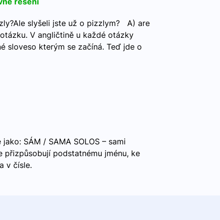
vné řešení
zly?Ale slyšeli jste už o pizzlym? A) are
otázku. V angličtině u každé otázky
 sloveso kterým se začíná. Teď jde o
e jako: SÁM / SAMA SOLOS – sami
 přizpůsobují podstatnému jménu, ke
 v čísle.