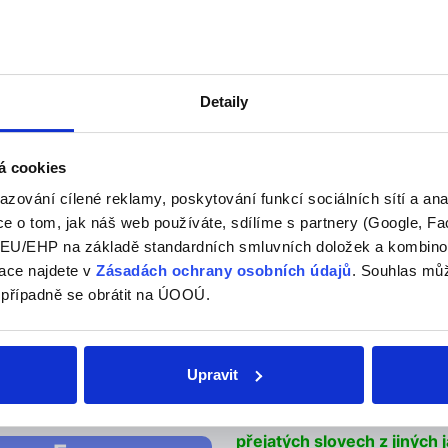
Detaily
á cookies
azování cílené reklamy, poskytování funkcí sociálních sítí a an
e o tom, jak náš web používáte, sdílíme s partnery (Google, Fa
U/EHP na základě standardních smluvních doložek a kombinovat
této kategorii našeho slovníku
ace najdete v
Zásadách ochrany osobních údajů
. Souhlas můž
 případně se obrátit na ÚOOÚ.
Anglická slova na
Upravit
Písmeno F patří k poměrn
abecedě a vyskytuje se jak 
přejatých slovech z jiných 