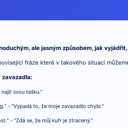
dnoduchým, ale jasným způsobem, jak vyjádřit,
ouvisející fráze které v takového situaci můžem
y zavazadla:
 najít svou tašku."
.“ - "Vypadá to, že moje zavazadlo chybí."
st.“ - "Zdá se, že můj kufr je ztracený."