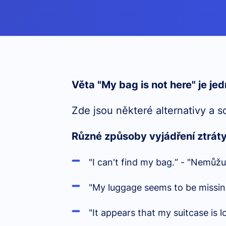
Věta "My bag is not here" je je
Zde jsou některé alternativy a s
Různé způsoby vyjádření ztrát
"I can't find my bag.“ - "Nemůžu
"My luggage seems to be missing
"It appears that my suitcase is lo