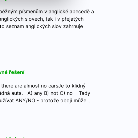
 běžným písmenům v anglické abecedě a
nglických slovech, tak i v přejatých
nto seznam anglických slov zahrnuje
vné řešení
e there are almost no carsJe to klidný
žádná auta. A) any B) not C) no Tady
oužívat ANY/NO - protože obojí může…