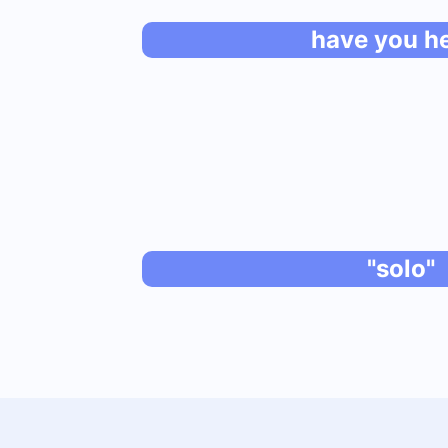
have you h
"solo"