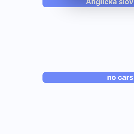
Anglická slov
no cars