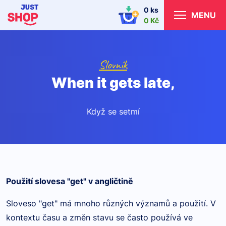
0 ks
MENU
0 Kč
Slovník
When it gets late,
Když se setmí
Použití slovesa "get" v angličtině
Sloveso "get" má mnoho různých významů a použití. V
kontextu času a změn stavu se často používá ve