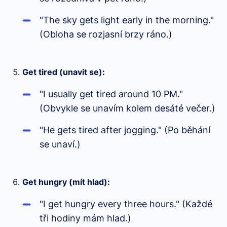
"The sky gets light early in the morning."
(Obloha se rozjasní brzy ráno.)
Get tired (unavit se):
"I usually get tired around 10 PM."
(Obvykle se unavím kolem desáté večer.)
"He gets tired after jogging." (Po běhání
se unaví.)
Get hungry (mít hlad):
"I get hungry every three hours." (Každé
tři hodiny mám hlad.)