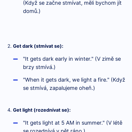
(Když se začne stmívat, měli bychom jít
domů.)
Get dark (stmívat se):
"It gets dark early in winter." (V zimě se
brzy stmívá.)
"When it gets dark, we light a fire." (Když
se stmívá, zapalujeme oheň.)
Get light (rozednívat se):
"It gets light at 5 AM in summer." (V létě
se rozednívá v pět ráno.)