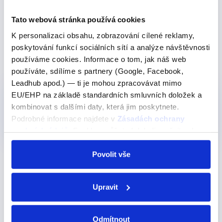
"He got better at playing the piano."
(Zlepšil se ve hře na klavír.)
Tato webová stránka používá cookies
K personalizaci obsahu, zobrazování cílené reklamy,
poskytování funkcí sociálních sítí a analýze návštěvnosti
používáme cookies. Informace o tom, jak náš web
Produkty, kde výraz nebo frázi učíme
používáte, sdílíme s partnery (Google, Facebook,
Leadhub apod.) — ti je mohou zpracovávat mimo
EU/EHP na základě standardních smluvních doložek a
Pro začátečníky
Nejoblíběnější
kombinovat s dalšími daty, která jim poskytnete.
Online kurz - Angličtina od nuly
Podrobné informace najdete v
Zásadách ochrany
450 Kč
Detail
osobních údajů
. Souhlas můžete kdykoli změnit nebo
odvolat v nastavení cookies, případně se obrátit na
ÚOOÚ.
Povolit vše
Další výrazy nebo fráze v této kategorii našeho
slovníku
Upravit
no worries
Odmítnout