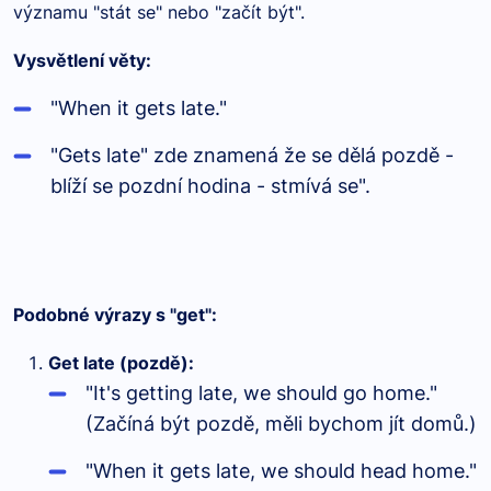
významu "stát se" nebo "začít být".
Vysvětlení věty:
"When it gets late."
"Gets late" zde znamená že se dělá pozdě -
blíží se pozdní hodina - stmívá se".
Podobné výrazy s "get":
Get late (pozdě):
"It's getting late, we should go home."
(Začíná být pozdě, měli bychom jít domů.)
"When it gets late, we should head home."