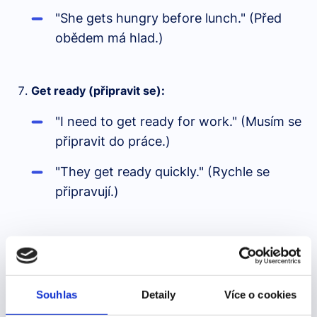
"She gets hungry before lunch." (Před
obědem má hlad.)
Get ready (připravit se):
"I need to get ready for work." (Musím se
připravit do práce.)
"They get ready quickly." (Rychle se
připravují.)
Get better (zlepšit se):
"I hope you get better soon." (Doufám, že
se brzy uzdravíš.)
Souhlas
Detaily
Více o cookies