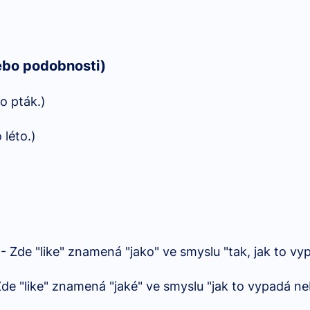
ebo podobnosti)
ko pták.)
 léto.)
.) - Zde "like" znamená "jako" ve smyslu "tak, jak to vy
- Zde "like" znamená "jaké" ve smyslu "jak to vypadá ne