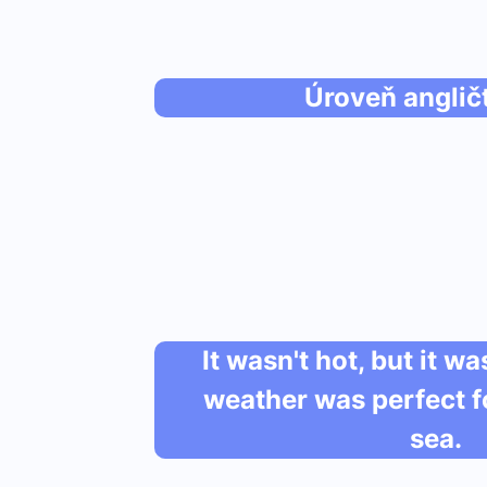
Úroveň anglič
It wasn't hot, but it w
weather was perfect f
sea.