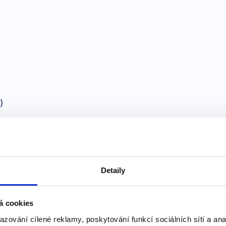
)
Detaily
o ryba.)
ako hedvábí.)
á cookies
azování cílené reklamy, poskytování funkcí sociálních sítí a an