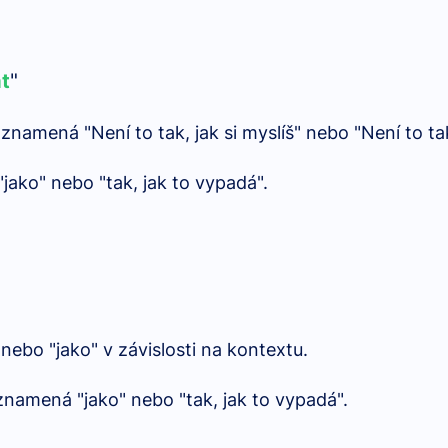
at
"
erá znamená "Není to tak, jak si myslíš" nebo "Není to t
jako" nebo "tak, jak to vypadá".
nebo "jako" v závislosti na kontextu.
e" znamená "jako" nebo "tak, jak to vypadá".