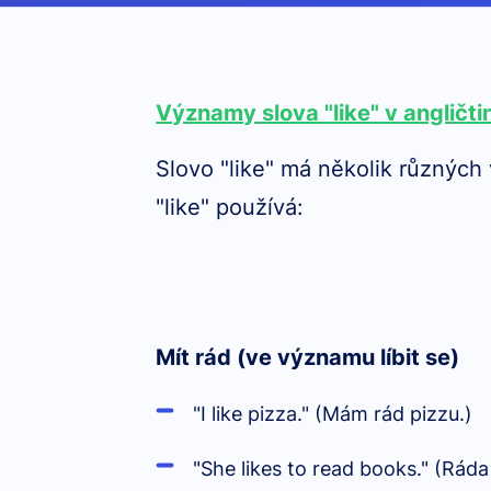
Významy slova "like" v angličti
Slovo "like" má několik různých
"like" používá:
Mít rád (ve významu líbit se)
"I like pizza." (Mám rád pizzu.)
"She likes to read books." (Ráda