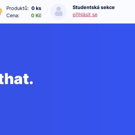
Studentská sekce
Produktů:
0 ks
přihlásit se
Cena:
0 Kč
 that.