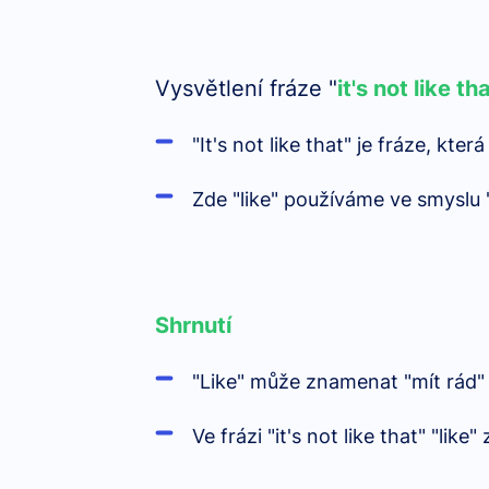
Vysvětlení fráze "
it's not like th
"It's not like that" je fráze, kt
Zde "like" používáme ve smyslu "
Shrnutí
"Like" může znamenat "mít rád" 
Ve frázi "it's not like that" "lik