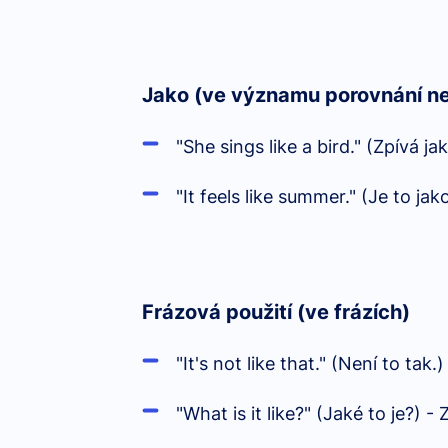
Jako (ve významu porovnání n
"She sings like a bird." (Zpívá ja
"It feels like summer." (Je to jako
Frázová použití (ve frázích)
"It's not like that." (Není to tak
"What is it like?" (Jaké to je?) 