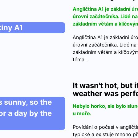
Angličtina A1 je základní ú
úrovni začátečníka. Lidé na
základním větám a klíčový
tiny A1
Angličtina A1 je základní ú
úrovni začátečníka. Lidé na
základním větám a klíčovým
téma…
It wasn't hot, but 
weather was perfe
as sunny, so the
Nebylo horko, ale bylo slun
or a day by the
u moře.
Povídání o počasí v angličti
typické a existuje mnoho př