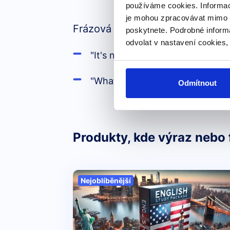
používáme cookies. Informac
je mohou zpracovávat mimo E
Frázová použití:
poskytnete. Podrobné inform
odvolat v nastavení cookies,
"It's not like that." (Není to tak.)
"What's it like?" (Jaké to je?)
Odmítnout
Produkty, kde výraz nebo 
Nejoblíběnější