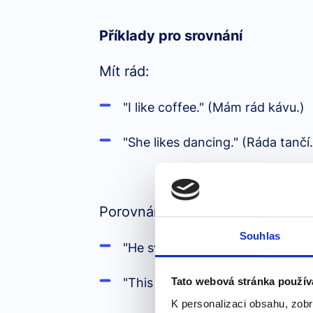
Příklady pro srovnání
Mít rád:
"I like coffee." (Mám rád kávu.)
"She likes dancing." (Ráda tančí.
Porovnání:
Souhlas
"He swims like a fish." (Plave jak
"This feels like silk." (Tohle je j
Tato webová stránka použív
K personalizaci obsahu, zobr