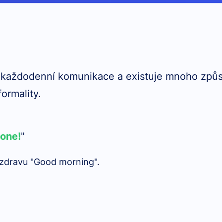
 každodenní komunikace a existuje mnoho způsobů
ormality.
yone!
"
ozdravu "Good morning".