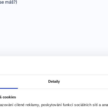
 se máš?)
Detaily
á cookies
ěje?)
azování cílené reklamy, poskytování funkcí sociálních sítí a an