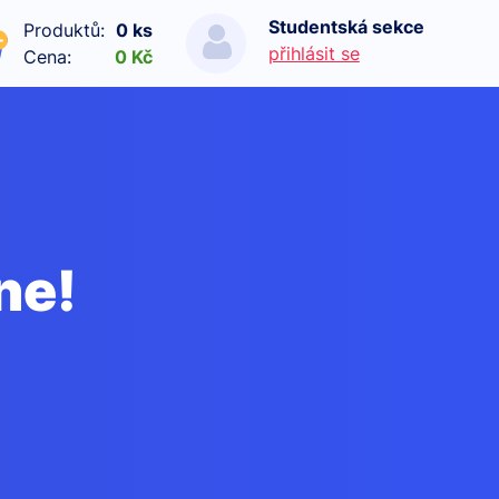
Studentská sekce
Produktů:
0 ks
přihlásit se
Cena:
0 Kč
ne!