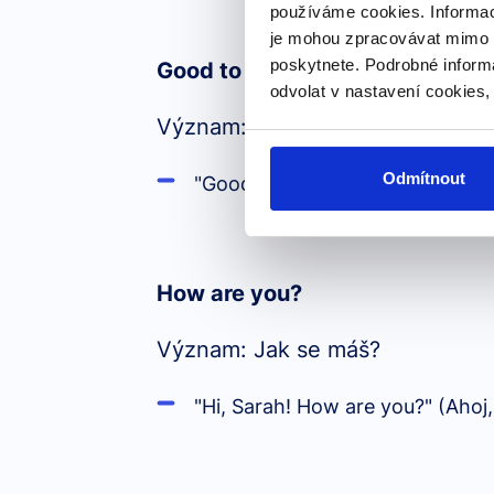
používáme cookies. Informac
je mohou zpracovávat mimo E
poskytnete. Podrobné inform
Good to see you
odvolat v nastavení cookies,
Význam: Rád tě vidím.
Odmítnout
"Good to see you, Tom!" (Rád tě
How are you?
Význam: Jak se máš?
"Hi, Sarah! How are you?" (Ahoj