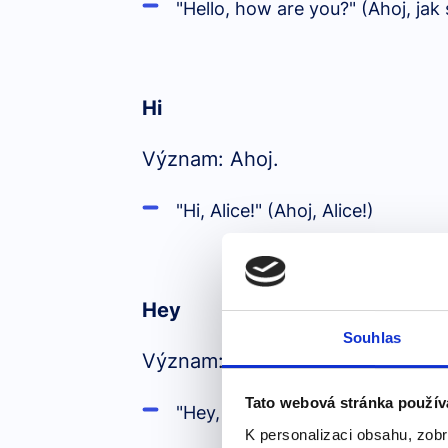
"Hello, how are you?" (Ahoj, jak
Hi
Význam: Ahoj.
"Hi, Alice!" (Ahoj, Alice!)
Hey
Souhlas
Význam: Ahoj.
Tato webová stránka použív
"Hey, what's up?" (Ahoj, co se d
K personalizaci obsahu, zobr